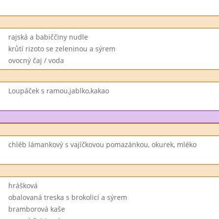
rajská a babiččiny nudle
krůtí rizoto se zeleninou a sýrem
ovocný čaj / voda
Loupáček s ramou,jablko,kakao
chléb lámankový s vajíčkovou pomazánkou, okurek, mléko
hrášková
obalovaná treska s brokolicí a sýrem
bramborová kaše