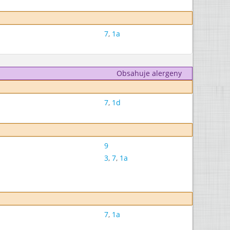
7
,
1a
Obsahuje alergeny
7
,
1d
9
3
,
7
,
1a
7
,
1a