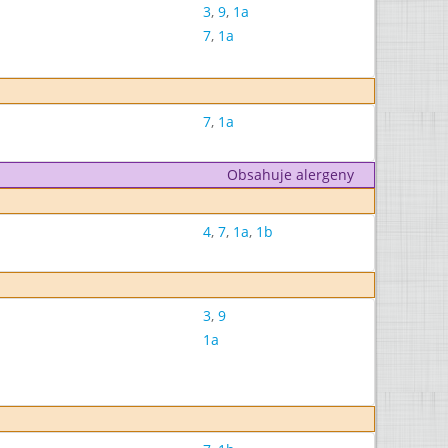
3
,
9
,
1a
7
,
1a
7
,
1a
Obsahuje alergeny
4
,
7
,
1a
,
1b
3
,
9
1a