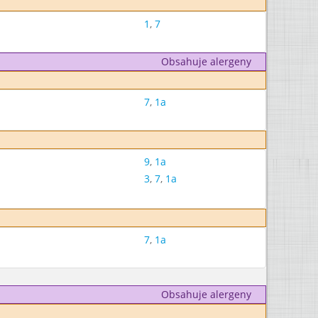
1
,
7
Obsahuje alergeny
7
,
1a
9
,
1a
3
,
7
,
1a
7
,
1a
Obsahuje alergeny