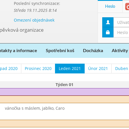
Poslední synchronizace:
Heslo
Středa 19.11.2025 8:14
Omezení objednávek
spěvková organizace
takty a informace
Spotřební koš
Docházka
Aktivity
opad 2020
Prosinec 2020
Leden 2021
Únor 2021
Duben
Týden 01
vánočka s máslem, jablko, Caro