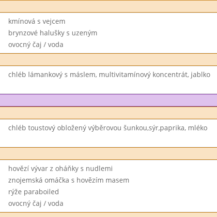
kmínová s vejcem
brynzové halušky s uzeným
ovocný čaj / voda
chléb lámankový s máslem, multivitamínový koncentrát, jablko
chléb toustový obložený výběrovou šunkou,sýr,paprika, mléko
hovězí vývar z oháňky s nudlemi
znojemská omáčka s hovězím masem
rýže paraboiled
ovocný čaj / voda