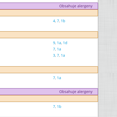
Obsahuje alergeny
4
,
7
,
1b
9
,
1a
,
1d
7
,
1a
3
,
7
,
1a
7
,
1a
Obsahuje alergeny
7
,
1b