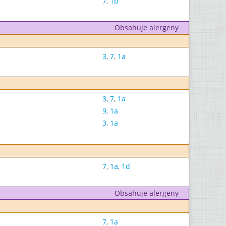
7
,
1b
Obsahuje alergeny
3
,
7
,
1a
3
,
7
,
1a
9
,
1a
3
,
1a
7
,
1a
,
1d
Obsahuje alergeny
7
,
1a