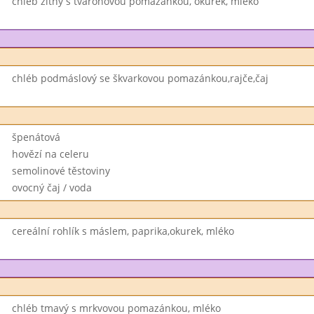
chléb žitný s tvarohovou pomazánkou, okurek, mléko
chléb podmáslový se škvarkovou pomazánkou,rajče,čaj
špenátová
hovězí na celeru
semolinové těstoviny
ovocný čaj / voda
cereální rohlík s máslem, paprika,okurek, mléko
chléb tmavý s mrkvovou pomazánkou, mléko