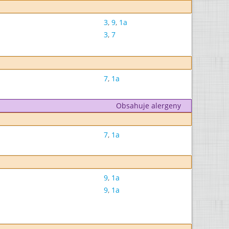
3
,
9
,
1a
3
,
7
7
,
1a
Obsahuje alergeny
7
,
1a
9
,
1a
9
,
1a