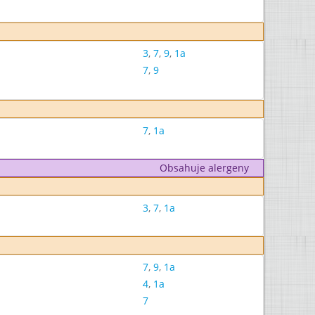
3
,
7
,
9
,
1a
7
,
9
7
,
1a
Obsahuje alergeny
3
,
7
,
1a
7
,
9
,
1a
4
,
1a
7