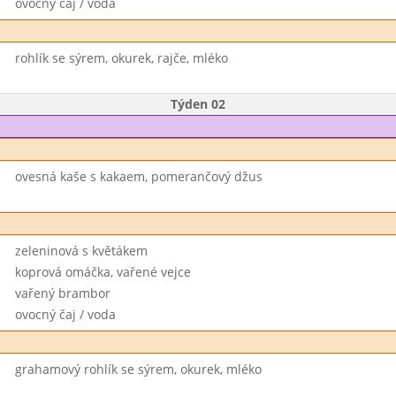
ovocný čaj / voda
rohlík se sýrem, okurek, rajče, mléko
Týden 02
ovesná kaše s kakaem, pomerančový džus
zeleninová s květákem
koprová omáčka, vařené vejce
vařený brambor
ovocný čaj / voda
grahamový rohlík se sýrem, okurek, mléko