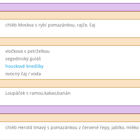
chléb Moskva s rybí pomazánkou, rajče, čaj
vločková s petrželkou
segedinský guláš
houskové knedlíky
ovocný čaj / voda
Loupáček s ramou,kakao,banán
chléb Herold tmavý s pomazánkou z červené řepy, jablko, mléko