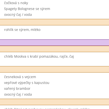
čočková s noky
špagety Bolognese se sýrem
ovocný čaj / voda
rohlík se sýrem, mléko
chléb Moskva s krabí pomazákou, rajče, čaj
česneková s vejcem
vepřové výpečky s kapustou
vařený brambor
ovocný čaj / voda