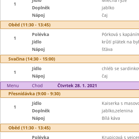
Jídlo
Mléčná rýže
1
Doplněk
jablko
Nápoj
čaj
Oběd (11:30 - 13:45)
Polévka
Pórková s kapání
1
Jídlo
krůtí plátek na b
Nápoj
šťáva
Svačina (14:30 - 15:00)
Jídlo
chléb se sardink
1
Nápoj
čaj
Menu
Chod
Čtvrtek 28. 1. 2021
Přesnídávka (9:00 - 9:30)
Jídlo
Kaiserka s maso
1
Doplněk
jablko,zelenina
Nápoj
Bílá káva
Oběd (11:30 - 13:45)
Polévka
Krupicová s vejc