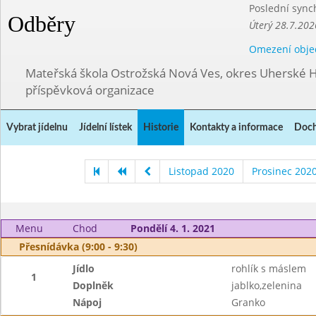
Poslední sync
Odběry
Úterý 28.7.202
Omezení obje
Mateřská škola Ostrožská Nová Ves, okres Uherské H
příspěvková organizace
Vybrat jídelnu
Jídelní lístek
Historie
Kontakty a informace
Doch
Listopad 2020
Prosinec 202
Menu
Chod
Pondělí 4. 1. 2021
Přesnídávka (9:00 - 9:30)
Jídlo
rohlík s máslem
1
Doplněk
jablko,zelenina
Nápoj
Granko