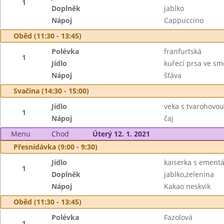
1
Doplněk
jablko
Nápoj
Cappuccino
Oběd (11:30 - 13:45)
Polévka
franfurtská
1
Jídlo
kuřecí prsa ve s
Nápoj
šťáva
Svačina (14:30 - 15:00)
Jídlo
veka s tvarohovo
1
Nápoj
čaj
Menu
Chod
Úterý 12. 1. 2021
Přesnídávka (9:00 - 9:30)
Jídlo
kaiserka s ement
1
Doplněk
jablko,zelenina
Nápoj
Kakao neskvik
Oběd (11:30 - 13:45)
Polévka
Fazolová
1