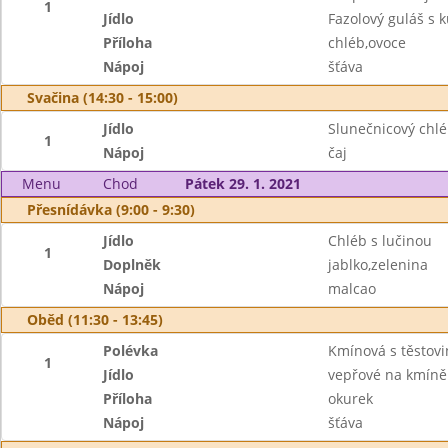
1
Jídlo
Fazolový guláš s
Příloha
chléb,ovoce
Nápoj
šťáva
Svačina (14:30 - 15:00)
Jídlo
Slunečnicový chl
1
Nápoj
čaj
Menu
Chod
Pátek 29. 1. 2021
Přesnídávka (9:00 - 9:30)
Jídlo
Chléb s lučinou
1
Doplněk
jablko,zelenina
Nápoj
malcao
Oběd (11:30 - 13:45)
Polévka
Kmínová s těstov
1
Jídlo
vepřové na kmíně
Příloha
okurek
Nápoj
šťáva