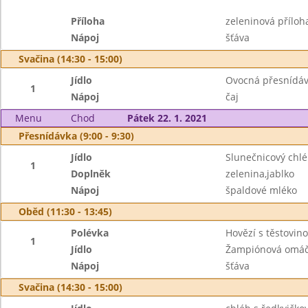
Příloha
zeleninová příloh
Nápoj
šťáva
Svačina (14:30 - 15:00)
Jídlo
Ovocná přesnídáv
1
Nápoj
čaj
Menu
Chod
Pátek 22. 1. 2021
Přesnídávka (9:00 - 9:30)
Jídlo
Slunečnicový chl
1
Doplněk
zelenina,jablko
Nápoj
špaldové mléko
Oběd (11:30 - 13:45)
Polévka
Hovězí s těstovin
1
Jídlo
Žampiónová omáč
Nápoj
šťáva
Svačina (14:30 - 15:00)