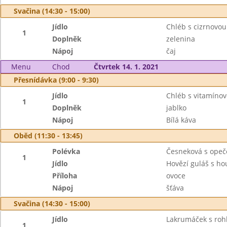
Svačina (14:30 - 15:00)
Jídlo
Chléb s cizrnovo
1
Doplněk
zelenina
Nápoj
čaj
Menu
Chod
Čtvrtek 14. 1. 2021
Přesnídávka (9:00 - 9:30)
Jídlo
Chléb s vitamín
1
Doplněk
jablko
Nápoj
Bílá káva
Oběd (11:30 - 13:45)
Polévka
Česneková s ope
1
Jídlo
Hovězí guláš s h
Příloha
ovoce
Nápoj
šťáva
Svačina (14:30 - 15:00)
Jídlo
Lakrumáček s roh
1