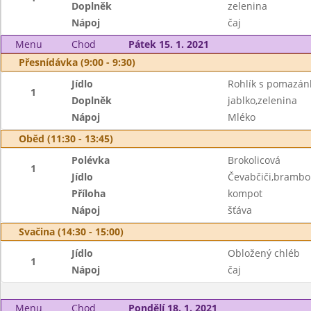
Doplněk
zelenina
Nápoj
čaj
Menu
Chod
Pátek 15. 1. 2021
Přesnídávka (9:00 - 9:30)
Jídlo
Rohlík s pomazá
1
Doplněk
jablko,zelenina
Nápoj
Mléko
Oběd (11:30 - 13:45)
Polévka
Brokolicová
1
Jídlo
Čevabčiči,brambo
Příloha
kompot
Nápoj
šťáva
Svačina (14:30 - 15:00)
Jídlo
Obložený chléb
1
Nápoj
čaj
Menu
Chod
Pondělí 18. 1. 2021