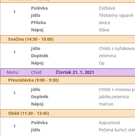
Polévka
Čočková
1
Jídlo
Těstoviny sypané
Příloha
ovoce
Nápoj
šťáva
Svačina (14:30 - 15:00)
Jídlo
Chléb s tuňákov
1
Doplněk
zelenina
Nápoj
čaj
Menu
Chod
Čtvrtek 21. 1. 2021
Přesnídávka (9:00 - 9:30)
Jídlo
Chléb s nivovou
1
Doplněk
jablko,zelenina
Nápoj
malcao
Oběd (11:30 - 13:45)
Polévka
Kapustová
1
Jídlo
Pečená kuřecí st