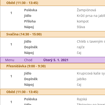
Oběd (11:30 - 13:45)
Polévka
Žampiónová
1
Jídlo
Krůtí prsa na jab
Příloha
kompot
Nápoj
šťáva
Svačina (14:30 - 15:00)
Jídlo
Chléb s taveným 
1
Doplněk
rajče
Nápoj
čaj
Menu
Chod
Úterý 5. 1. 2021
Přesnídávka (9:00 - 9:30)
Jídlo
Krupicová kaše sy
1
Doplněk
jablko
Nápoj
čaj
Oběd (11:30 - 13:45)
Polévka
Rajská
1
Jídlo
Těstoviny po kor