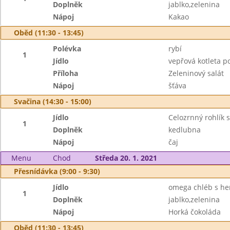
Doplněk
jablko,zelenina
Nápoj
Kakao
Oběd (11:30 - 13:45)
Polévka
rybí
1
Jídlo
vepřová kotleta 
Příloha
Zeleninový salát
Nápoj
šťáva
Svačina (14:30 - 15:00)
Jídlo
Celozrnný rohlík
1
Doplněk
kedlubna
Nápoj
čaj
Menu
Chod
Středa 20. 1. 2021
Přesnídávka (9:00 - 9:30)
Jídlo
omega chléb s h
1
Doplněk
jablko,zelenina
Nápoj
Horká čokoláda
Oběd (11:30 - 13:45)