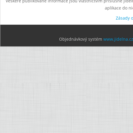
Veškeré publikované informace jsou vlastnictvím příslušné jídel
aplikace do n
Zásady 
Objednávkový systém
www.jidelna.c