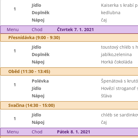
Jídlo
Kaiserka s krabí
1
Doplněk
kedlubna
Nápoj
čaj
Menu
Chod
Čtvrtek 7. 1. 2021
Přesnídávka (9:00 - 9:30)
Jídlo
toustový chléb s
1
Doplněk
jablko,zelenina
Nápoj
Horká čokoláda
Oběd (11:30 - 13:45)
Polévka
Špenátová s krut
1
Jídlo
Hovězí stroganof 
Nápoj
šťáva
Svačina (14:30 - 15:00)
Jídlo
chléb se sardink
1
Nápoj
čaj
Menu
Chod
Pátek 8. 1. 2021