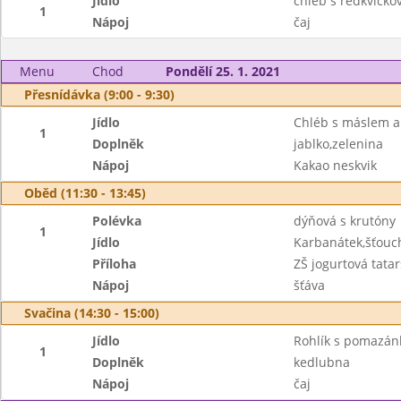
Jídlo
chléb s ředkvičk
1
Nápoj
čaj
Menu
Chod
Pondělí 25. 1. 2021
Přesnídávka (9:00 - 9:30)
Jídlo
Chléb s máslem a
1
Doplněk
jablko,zelenina
Nápoj
Kakao neskvik
Oběd (11:30 - 13:45)
Polévka
dýňová s krutóny
1
Jídlo
Karbanátek,šťou
Příloha
ZŠ jogurtová tat
Nápoj
šťáva
Svačina (14:30 - 15:00)
Jídlo
Rohlík s pomazá
1
Doplněk
kedlubna
Nápoj
čaj