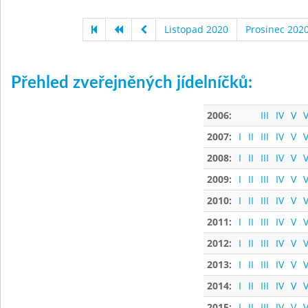
Listopad 2020
Prosinec 202
Přehled zveřejněných jídelníčků:
2006:
III
IV
V
V
2007:
I
II
III
IV
V
V
2008:
I
II
III
IV
V
V
2009:
I
II
III
IV
V
V
2010:
I
II
III
IV
V
V
2011:
I
II
III
IV
V
V
2012:
I
II
III
IV
V
V
2013:
I
II
III
IV
V
V
2014:
I
II
III
IV
V
V
2015:
I
II
III
IV
V
V