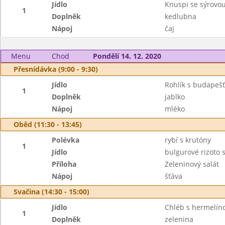
Jídlo
Knuspi se sýrovo
1
Doplněk
kedlubna
Nápoj
čaj
Menu
Chod
Pondělí 14. 12. 2020
Přesnídávka (9:00 - 9:30)
Jídlo
Rohlík s budape
1
Doplněk
jablko
Nápoj
mléko
Oběd (11:30 - 13:45)
Polévka
rybí s krutóny
1
Jídlo
bulgurové rizoto
Příloha
Zeleninový salát
Nápoj
šťáva
Svačina (14:30 - 15:00)
Jídlo
Chléb s hermelí
1
Doplněk
zelenina