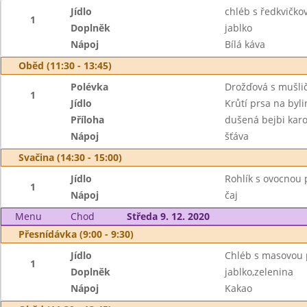
Jídlo
chléb s ředkvičk
1
Doplněk
jablko
Nápoj
Bílá káva
Oběd (11:30 - 13:45)
Polévka
Drožďová s mušli
1
Jídlo
Krůtí prsa na byl
Příloha
dušená bejbi karo
Nápoj
šťáva
Svačina (14:30 - 15:00)
Jídlo
Rohlík s ovocnou
1
Nápoj
čaj
Menu
Chod
Středa 9. 12. 2020
Přesnídávka (9:00 - 9:30)
Jídlo
Chléb s masovou
1
Doplněk
jablko,zelenina
Nápoj
Kakao