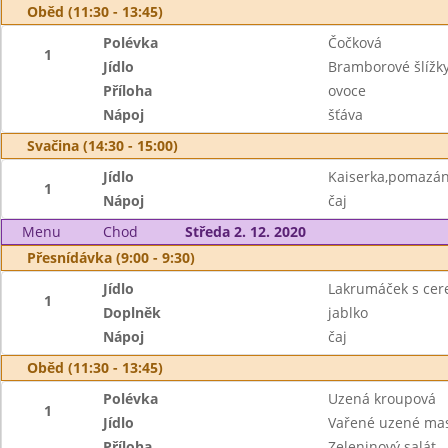
Oběd (11:30 - 13:45)
Polévka
Čočková
1
Jídlo
Bramborové šlíž
Příloha
ovoce
Nápoj
šťáva
Svačina (14:30 - 15:00)
Jídlo
Kaiserka,pomazánk
1
Nápoj
čaj
Menu
Chod
Středa 2. 12. 2020
Přesnídávka (9:00 - 9:30)
Jídlo
Lakrumáček s cer
1
Doplněk
jablko
Nápoj
čaj
Oběd (11:30 - 13:45)
Polévka
Uzená kroupová
1
Jídlo
Vařené uzené mas
Příloha
Zeleninový salát