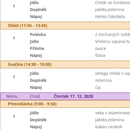
Jídlo
Chléb se šunkovo
1
Doplněk
jablko,zelenina
Nápoj
Horká čokoláda
Oběd (11:30 - 13:45)
Polévka
z míchaných lušt
1
Jídlo
Vřetena sypaná t
Příloha
ovoce
Nápoj
šťáva
Svačina (14:30 - 15:00)
Jídlo
omega chléb s v
1
Doplněk
zelenina
Nápoj
čaj
Menu
Chod
Čtvrtek 17. 12. 2020
Přesnídávka (9:00 - 9:30)
Jídlo
veka s vitamínov
1
Doplněk
jablko,zelenina
Nápoj
Kakao neskvik