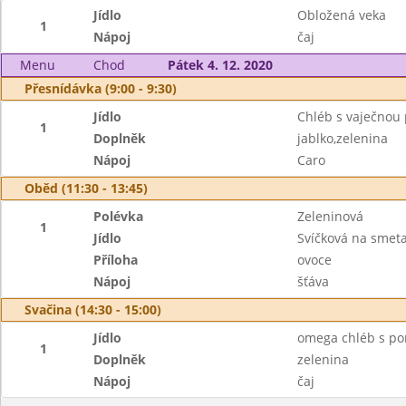
Jídlo
Obložená veka
1
Nápoj
čaj
Menu
Chod
Pátek 4. 12. 2020
Přesnídávka (9:00 - 9:30)
Jídlo
Chléb s vaječno
1
Doplněk
jablko,zelenina
Nápoj
Caro
Oběd (11:30 - 13:45)
Polévka
Zeleninová
1
Jídlo
Svíčková na smet
Příloha
ovoce
Nápoj
šťáva
Svačina (14:30 - 15:00)
Jídlo
omega chléb s p
1
Doplněk
zelenina
Nápoj
čaj