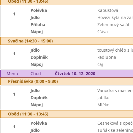
Oběd (11:30 - 13:45)
Polévka
Kapustová
1
Jídlo
Hovězí kýta na ž
Příloha
Zeleninový salát
Nápoj
šťáva
Svačina (14:30 - 15:00)
Jídlo
toustový chléb s 
1
Doplněk
kedlubna
Nápoj
čaj
Menu
Chod
Čtvrtek 10. 12. 2020
Přesnídávka (9:00 - 9:30)
Jídlo
Vánočka s másle
1
Doplněk
jablko
Nápoj
Mléko
Oběd (11:30 - 13:45)
Polévka
Česneková s ope
1
Jídlo
Tuňák se zelenin