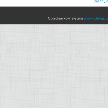
Zásady 
Objednávkový systém
www.jidelna.c