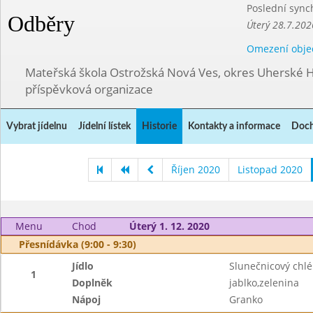
Poslední sync
Odběry
Úterý 28.7.202
Omezení obje
Mateřská škola Ostrožská Nová Ves, okres Uherské H
příspěvková organizace
Vybrat jídelnu
Jídelní lístek
Historie
Kontakty a informace
Doch
Říjen 2020
Listopad 2020
Menu
Chod
Úterý 1. 12. 2020
Přesnídávka (9:00 - 9:30)
Jídlo
Slunečnicový chl
1
Doplněk
jablko,zelenina
Nápoj
Granko