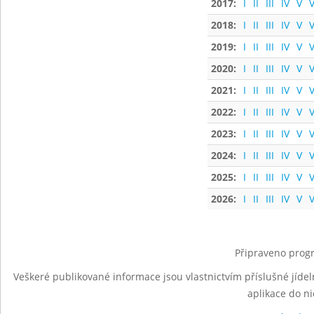
2017:
I
II
III
IV
V
V
2018:
I
II
III
IV
V
V
2019:
I
II
III
IV
V
V
2020:
I
II
III
IV
V
V
2021:
I
II
III
IV
V
V
2022:
I
II
III
IV
V
V
2023:
I
II
III
IV
V
V
2024:
I
II
III
IV
V
V
2025:
I
II
III
IV
V
V
2026:
I
II
III
IV
V
V
Připraveno progr
Veškeré publikované informace jsou vlastnictvím příslušné jídel
aplikace do n