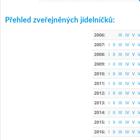
Přehled zveřejněných jídelníčků:
2006:
III
IV
V
V
2007:
I
II
III
IV
V
V
2008:
I
II
III
IV
V
V
2009:
I
II
III
IV
V
V
2010:
I
II
III
IV
V
V
2011:
I
II
III
IV
V
V
2012:
I
II
III
IV
V
V
2013:
I
II
III
IV
V
V
2014:
I
II
III
IV
V
V
2015:
I
II
III
IV
V
V
2016:
I
II
III
IV
V
V