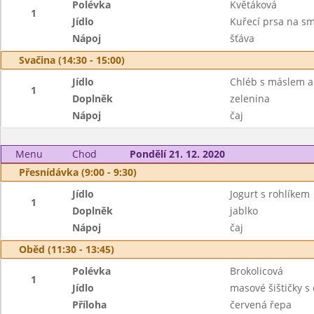
Polévka
Květáková
1
Jídlo
Kuřecí prsa na s
Nápoj
šťáva
Svačina (14:30 - 15:00)
Jídlo
Chléb s máslem a
1
Doplněk
zelenina
Nápoj
čaj
Menu
Chod
Pondělí 21. 12. 2020
Přesnídávka (9:00 - 9:30)
Jídlo
Jogurt s rohlíkem
1
Doplněk
jablko
Nápoj
čaj
Oběd (11:30 - 13:45)
Polévka
Brokolicová
1
Jídlo
masové šištičky 
Příloha
červená řepa