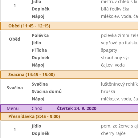
Jídlo
mistrův chléb s ki
1
Doplněk
bílá ředkvička
Nápoj
mléko,ev. voda, ča
Oběd (11:45 - 12:15)
Polévka
polévka zimní zel
Oběd
Jídlo
vepřové po italsk
Příloha
špagety
Doplněk
strouhaný sýr
Nápoj
čaj,ev. voda
Svačina (14:45 - 15:00)
Svačina
luštěninový rohlík
Svačina
Svačina domů
hruška
Nápoj
mléko,ev. voda, ča
Menu
Chod
Čtvrtek 24. 9. 2020
Přesnídávka (8:45 - 9:00)
Jídlo
pom. ze žerve s a
1
Doplněk
cherry rajče