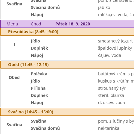
Svačina
pom. z čerstvého 
Svačina
Svačina domů
jablko
Nápoj
mléko,ev. voda, ča
Menu
Chod
Pátek 18. 9. 2020
Přesnídávka (8:45 - 9:00)
Jídlo
smetanový jogur
1
Doplněk
špaldové lupínky
Nápoj
čaj,ev. voda
Oběd (11:45 - 12:15)
Polévka
batátový krém s 
Oběd
Jídlo
kuskus s krůtím 
Příloha
strouhaný sýr
Doplněk
steril. okurka
Nápoj
džus,ev. voda
Svačina (14:45 - 15:00)
Svačina
pom. z lučiny s by
Svačina
Svačina domů
nektarinka