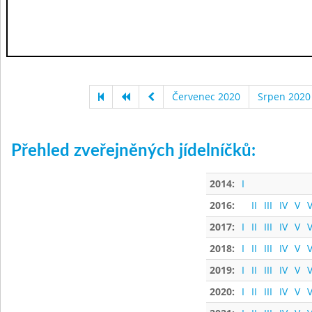
Červenec 2020
Srpen 2020
Přehled zveřejněných jídelníčků:
2014:
I
2016:
II
III
IV
V
V
2017:
I
II
III
IV
V
V
2018:
I
II
III
IV
V
V
2019:
I
II
III
IV
V
V
2020:
I
II
III
IV
V
V