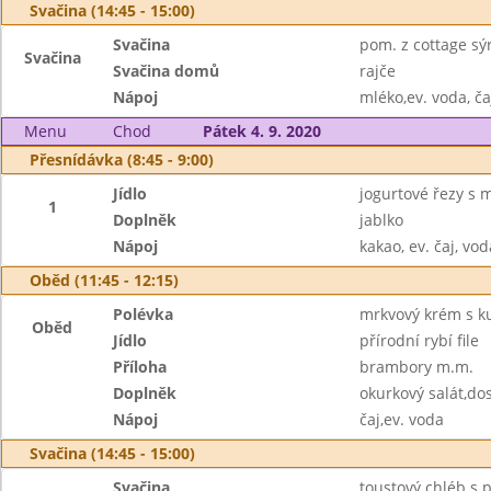
Svačina (14:45 - 15:00)
Svačina
pom. z cottage sýr
Svačina
Svačina domů
rajče
Nápoj
mléko,ev. voda, ča
Menu
Chod
Pátek 4. 9. 2020
Přesnídávka (8:45 - 9:00)
Jídlo
jogurtové řezy s 
1
Doplněk
jablko
Nápoj
kakao, ev. čaj, vod
Oběd (11:45 - 12:15)
Polévka
mrkvový krém s k
Oběd
Jídlo
přírodní rybí file
Příloha
brambory m.m.
Doplněk
okurkový salát,d
Nápoj
čaj,ev. voda
Svačina (14:45 - 15:00)
Svačina
toustový chléb s