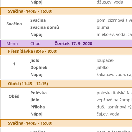
Nápoj
džus,ev. voda
Svačina (14:45 - 15:00)
Svačina
pom. cizrnová s v
Svačina
Svačina domů
bluma
Nápoj
mléko,ev. voda, ča
Menu
Chod
Čtvrtek 17. 9. 2020
Přesnídávka (8:45 - 9:00)
Jídlo
loupáček
1
Doplněk
jablko
Nápoj
kakao,ev. voda, ča
Oběd (11:45 - 12:15)
Polévka
polévka italská fa
Oběd
Jídlo
vepřové na žamp
Příloha
duš. jasmínová rý
Nápoj
čaj,ev. voda
Svačina (14:45 - 15:00)