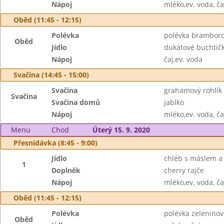
Nápoj
mléko,ev. voda, ča
Oběd (11:45 - 12:15)
Polévka
polévka bramboro
Oběd
Jídlo
dukátové buchtič
Nápoj
čaj,ev. voda
Svačina (14:45 - 15:00)
Svačina
grahamový rohlík 
Svačina
Svačina domů
jablko
Nápoj
mléko,ev. voda, ča
Menu
Chod
Úterý 15. 9. 2020
Přesnídávka (8:45 - 9:00)
Jídlo
chléb s máslem a
1
Doplněk
cherry rajče
Nápoj
mléko,ev. voda, ča
Oběd (11:45 - 12:15)
Polévka
polévka zelenino
Oběd