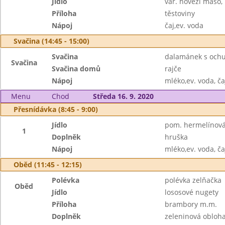
Jídlo
vař. hovězí maso,
Příloha
těstoviny
Nápoj
čaj,ev. voda
Svačina (14:45 - 15:00)
Svačina
dalamánek s ochu
Svačina
Svačina domů
rajče
Nápoj
mléko,ev. voda, ča
Menu
Chod
Středa 16. 9. 2020
Přesnídávka (8:45 - 9:00)
Jídlo
pom. hermelínová,
1
Doplněk
hruška
Nápoj
mléko,ev. voda, ča
Oběd (11:45 - 12:15)
Polévka
polévka zelňačka
Oběd
Jídlo
lososové nugety
Příloha
brambory m.m.
Doplněk
zeleninová obloh