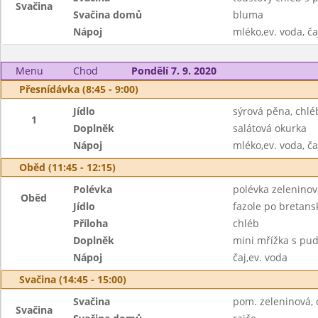
Svačina
Svačina domů
bluma
Nápoj
mléko,ev. voda, ča
Menu
Chod
Pondělí 7. 9. 2020
Přesnídávka (8:45 - 9:00)
Jídlo
sýrová pěna, chlé
1
Doplněk
salátová okurka
Nápoj
mléko,ev. voda, ča
Oběd (11:45 - 12:15)
Polévka
polévka zelenino
Oběd
Jídlo
fazole po bretans
Příloha
chléb
Doplněk
mini mřížka s p
Nápoj
čaj,ev. voda
Svačina (14:45 - 15:00)
Svačina
pom. zeleninová, c
Svačina