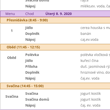
Svačina domů
rajče
Nápoj
mléko,ev. voda, ča
Menu
Chod
Úterý 8. 9. 2020
Přesnídávka (8:45 - 9:00)
Jídlo
cerea houska s m
1
Doplněk
banán
Nápoj
caj,ev.voda
Oběd (11:45 - 12:15)
Polévka
polévka vločková
Oběd
Jídlo
kuřecí čína
Příloha
duš. jasmínová rý
Doplněk
hroznové víno, d
Nápoj
čaj,ev. voda
Svačina (14:45 - 15:00)
Svačina
jogurt kostík
Svačina
Svačina domů
jogurt kostík
Nápoj
čaj, ev. voda