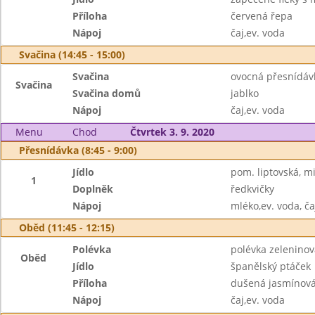
Příloha
červená řepa
Nápoj
čaj,ev. voda
Svačina (14:45 - 15:00)
Svačina
ovocná přesnídávk
Svačina
Svačina domů
jablko
Nápoj
čaj,ev. voda
Menu
Chod
Čtvrtek 3. 9. 2020
Přesnídávka (8:45 - 9:00)
Jídlo
pom. liptovská, m
1
Doplněk
ředkvičky
Nápoj
mléko,ev. voda, ča
Oběd (11:45 - 12:15)
Polévka
polévka zeleninov
Oběd
Jídlo
španělský ptáček
Příloha
dušená jasmínová
Nápoj
čaj,ev. voda