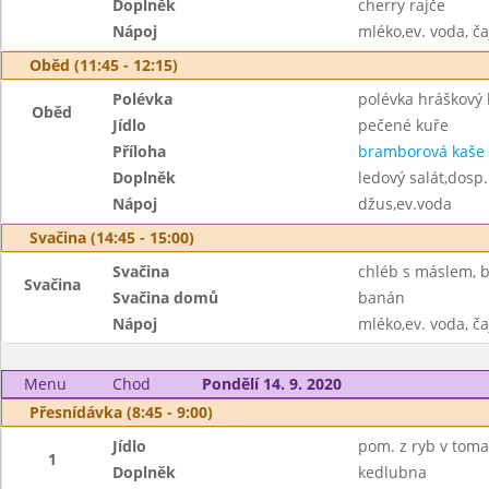
Doplněk
cherry rajče
Nápoj
mléko,ev. voda, ča
Oběd (11:45 - 12:15)
Polévka
polévka hráškový
Oběd
Jídlo
pečené kuře
Příloha
bramborová kaše
Doplněk
ledový salát,dosp
Nápoj
džus,ev.voda
Svačina (14:45 - 15:00)
Svačina
chléb s máslem, 
Svačina
Svačina domů
banán
Nápoj
mléko,ev. voda, ča
Menu
Chod
Pondělí 14. 9. 2020
Přesnídávka (8:45 - 9:00)
Jídlo
pom. z ryb v toma
1
Doplněk
kedlubna