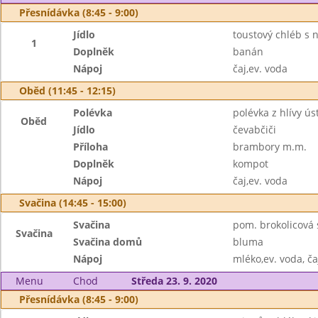
Přesnídávka (8:45 - 9:00)
Jídlo
toustový chléb s n
1
Doplněk
banán
Nápoj
čaj,ev. voda
Oběd (11:45 - 12:15)
Polévka
polévka z hlívy ús
Oběd
Jídlo
čevabčiči
Příloha
brambory m.m.
Doplněk
kompot
Nápoj
čaj,ev. voda
Svačina (14:45 - 15:00)
Svačina
pom. brokolicová 
Svačina
Svačina domů
bluma
Nápoj
mléko,ev. voda, ča
Menu
Chod
Středa 23. 9. 2020
Přesnídávka (8:45 - 9:00)