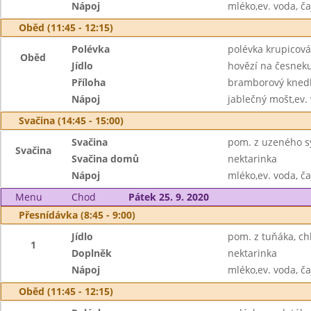
Nápoj
mléko,ev. voda, ča
Oběd (11:45 - 12:15)
Polévka
polévka krupicová
Oběd
Jídlo
hovězí na česnek
Příloha
bramborový knedl
Nápoj
jablečný mošt,ev.
Svačina (14:45 - 15:00)
Svačina
pom. z uzeného sý
Svačina
Svačina domů
nektarinka
Nápoj
mléko,ev. voda, ča
Menu
Chod
Pátek 25. 9. 2020
Přesnídávka (8:45 - 9:00)
Jídlo
pom. z tuňáka, ch
1
Doplněk
nektarinka
Nápoj
mléko,ev. voda, ča
Oběd (11:45 - 12:15)