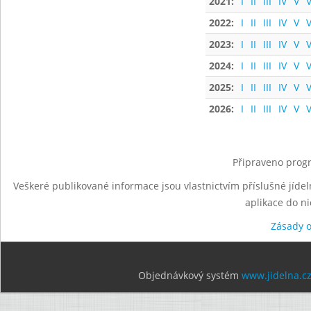
2021:
I
II
III
IV
V
V
2022:
I
II
III
IV
V
V
2023:
I
II
III
IV
V
V
2024:
I
II
III
IV
V
V
2025:
I
II
III
IV
V
V
2026:
I
II
III
IV
V
V
Připraveno progr
Veškeré publikované informace jsou vlastnictvím příslušné jídel
aplikace do n
Zásady 
Objednávkový systém
www.jidelna.c