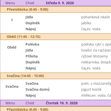
Menu
Chod
Středa 9. 9. 2020
Přesnídávka (8:45 - 9:00)
Jídlo
pohanková nkaše
1
Doplněk
jablko
Nápoj
čaj,ev. voda
Oběd (11:45 - 12:15)
Polévka
polévka rybí s o
Oběd
Jídlo
hovězí na rajčate
Příloha
rýžové těstoviny
Doplněk
nektarinka, dospěl
Nápoj
čaj,ev. voda
Svačina (14:45 - 15:00)
Svačina
pom. z mozzarelly,
Svačina
Svačina domů
jogurt kostík
Nápoj
mléko,ev. voda, ča
Menu
Chod
Čtvrtek 10. 9. 2020
Přesnídávka (8:45 - 9:00)