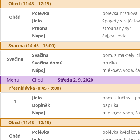
Oběd (11:45 - 12:15)
Polévka
polévka hrstková
Oběd
Jídlo
špagety s rajčat
Příloha
strouhaný sýr
Nápoj
čaj,ev. voda
Svačina (14:45 - 15:00)
Svačina
pom. z makrely, c
Svačina
Svačina domů
hruška
Nápoj
mléko,ev. voda, ča
Menu
Chod
Středa 2. 9. 2020
Přesnídávka (8:45 - 9:00)
Jídlo
pom. z lučiny s pa
1
Doplněk
paprika
Nápoj
mléko,ev. voda, ča
Oběd (11:45 - 12:15)
Polévka
polévka květáková
Oběd
Jídlo
zapečené fleky s 