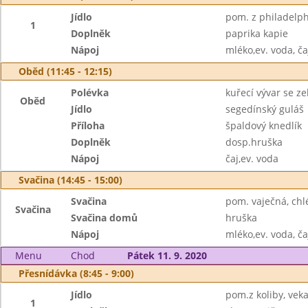
Jídlo
pom. z philadelph
1
Doplněk
paprika kapie
Nápoj
mléko,ev. voda, ča
Oběd (11:45 - 12:15)
Polévka
kuřecí vývar se z
Oběd
Jídlo
segedínský guláš
Příloha
špaldový knedlík
Doplněk
dosp.hruška
Nápoj
čaj,ev. voda
Svačina (14:45 - 15:00)
Svačina
pom. vaječná, chl
Svačina
Svačina domů
hruška
Nápoj
mléko,ev. voda, ča
Menu
Chod
Pátek 11. 9. 2020
Přesnídávka (8:45 - 9:00)
Jídlo
pom.z koliby, veka
1