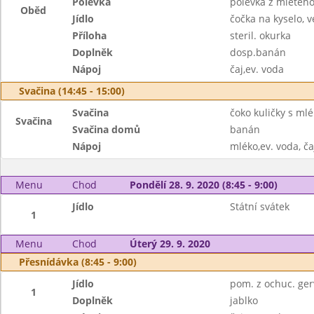
Polévka
polévka z mletého
Oběd
Jídlo
čočka na kyselo, v
Příloha
steril. okurka
Doplněk
dosp.banán
Nápoj
čaj,ev. voda
Svačina (14:45 - 15:00)
Svačina
čoko kuličky s ml
Svačina
Svačina domů
banán
Nápoj
mléko,ev. voda, ča
Menu
Chod
Pondělí 28. 9. 2020 (8:45 - 9:00)
Jídlo
Státní svátek
1
Menu
Chod
Úterý 29. 9. 2020
Přesnídávka (8:45 - 9:00)
Jídlo
pom. z ochuc. gerv
1
Doplněk
jablko