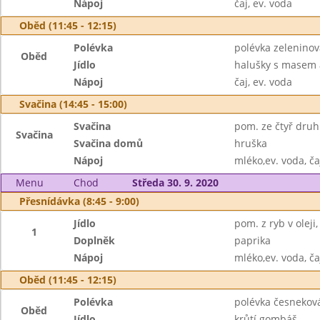
Nápoj
čaj, ev. voda
Oběd (11:45 - 12:15)
Polévka
polévka zeleninov
Oběd
Jídlo
halušky s masem 
Nápoj
čaj, ev. voda
Svačina (14:45 - 15:00)
Svačina
pom. ze čtyř druhů
Svačina
Svačina domů
hruška
Nápoj
mléko,ev. voda, ča
Menu
Chod
Středa 30. 9. 2020
Přesnídávka (8:45 - 9:00)
Jídlo
pom. z ryb v oleji,
1
Doplněk
paprika
Nápoj
mléko,ev. voda, ča
Oběd (11:45 - 12:15)
Polévka
polévka česnekov
Oběd
Jídlo
krůtí gombáš