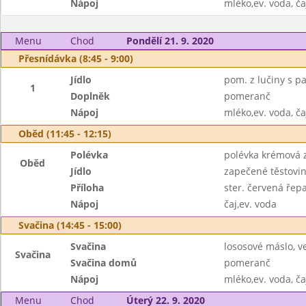
Nápoj
mléko,ev. voda, ča
Menu
Chod
Pondělí 21. 9. 2020
Přesnídávka (8:45 - 9:00)
Jídlo
pom. z lučiny s p
1
Doplněk
pomeranč
Nápoj
mléko,ev. voda, ča
Oběd (11:45 - 12:15)
Polévka
polévka krémová z
Oběd
Jídlo
zapečené těstovin
Příloha
ster. červená řep
Nápoj
čaj,ev. voda
Svačina (14:45 - 15:00)
Svačina
lososové máslo, v
Svačina
Svačina domů
pomeranč
Nápoj
mléko,ev. voda, ča
Menu
Chod
Úterý 22. 9. 2020