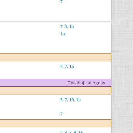
7
7
,
9
,
1a
1a
3
,
7
,
1a
Obsahuje alergeny
3
,
7
,
10
,
1a
7
3
,
4
,
7
,
9
,
1a