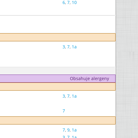
6
,
7
,
10
3
,
7
,
1a
Obsahuje alergeny
3
,
7
,
1a
7
7
,
9
,
1a
3
,
7
,
1a