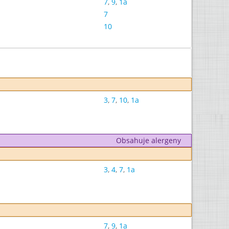
7
,
9
,
1a
7
10
3
,
7
,
10
,
1a
Obsahuje alergeny
3
,
4
,
7
,
1a
7
,
9
,
1a