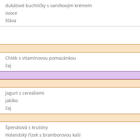
dukátové buchtičky s vanilkovým krémem
ovoce
šťáva
Chléb s vitamínovou pomazánkou
čaj
Jogurt s cereáliemi
jablko
čaj
Špenátová s krutóny
Holandský řízek s bramborovou kaší