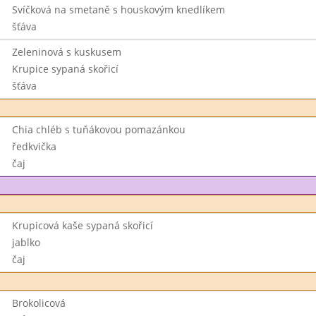
Svíčková na smetaně s houskovým knedlíkem
šťáva
Zeleninová s kuskusem
Krupice sypaná skořicí
šťáva
Chia chléb s tuňákovou pomazánkou
ředkvička
čaj
Krupicová kaše sypaná skořicí
jablko
čaj
Brokolicová