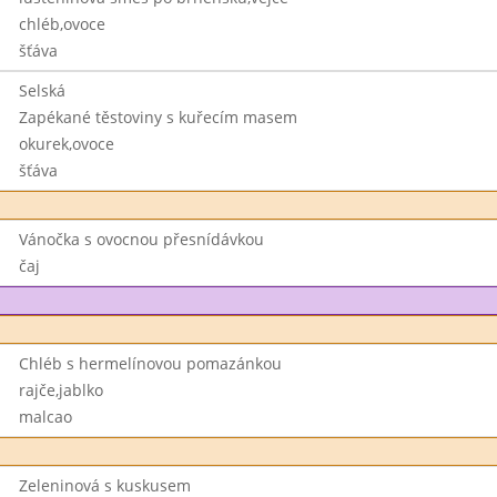
chléb,ovoce
šťáva
Selská
Zapékané těstoviny s kuřecím masem
okurek,ovoce
šťáva
Vánočka s ovocnou přesnídávkou
čaj
Chléb s hermelínovou pomazánkou
rajče,jablko
malcao
Zeleninová s kuskusem