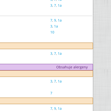
3
,
7
,
1a
7
,
9
,
1a
3
,
1a
10
3
,
7
,
1a
Obsahuje alergeny
3
,
7
,
1a
7
7
,
9
,
1a