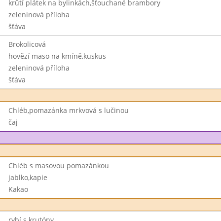
krůtí plátek na bylinkách,šťouchané brambory
zeleninová příloha
šťáva
Brokolicová
hovězí maso na kmíně,kuskus
zeleninová příloha
šťáva
Chléb,pomazánka mrkvová s lučinou
čaj
Chléb s masovou pomazánkou
jablko,kapie
Kakao
rybí s krutóny