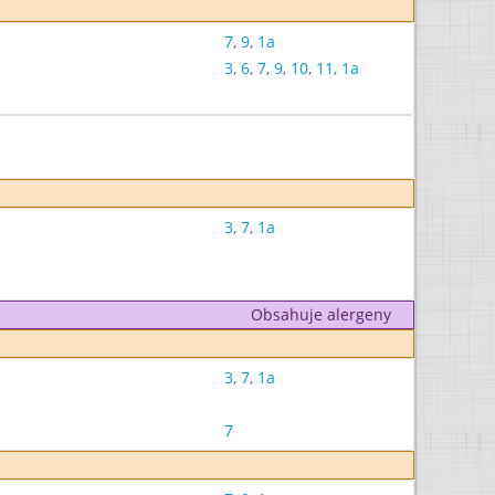
7
,
9
,
1a
3
,
6
,
7
,
9
,
10
,
11
,
1a
3
,
7
,
1a
Obsahuje alergeny
3
,
7
,
1a
7