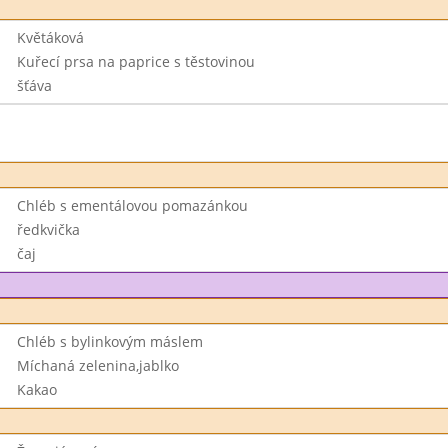
Květáková
Kuřecí prsa na paprice s těstovinou
šťáva
Chléb s ementálovou pomazánkou
ředkvička
čaj
Chléb s bylinkovým máslem
Míchaná zelenina,jablko
Kakao