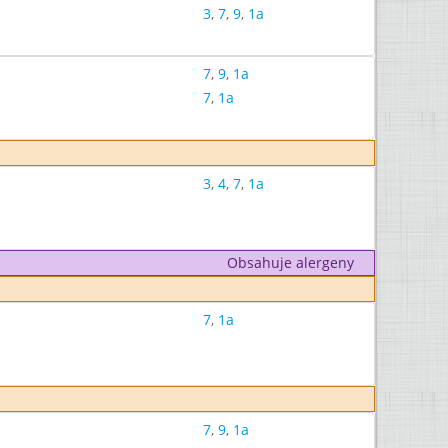
3
,
7
,
9
,
1a
7
,
9
,
1a
7
,
1a
3
,
4
,
7
,
1a
Obsahuje alergeny
7
,
1a
7
,
9
,
1a