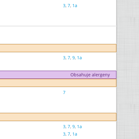
3
,
7
,
1a
3
,
7
,
9
,
1a
Obsahuje alergeny
7
3
,
7
,
9
,
1a
3
,
7
,
1a