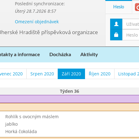
Poslední synchronizace:
Heslo
Úterý 28.7.2026 8:57
Omezení objednávek
Uherské Hradiště příspěvková organizace
takty a informace
Docházka
Aktivity
venec 2020
Srpen 2020
Září 2020
Říjen 2020
Listopad 
Týden 36
Rohlík s ovocným máslem
jablko
Horká čokoláda