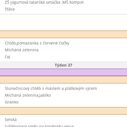
ZŠ jogurtová tatarská omáčka ,MŠ kompot
šťáva
Chléb,pomazánka z červené čočky
Míchaná zelenina
čaj
Týden 37
Slunečnicový chléb s máslem a plátkovým sýrem
Míchaná zelenina,jablko
Granko
Selská
luštěninová směs po brněnsku,vejce