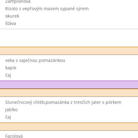
Žampiónová
Rizoto s vepřovým masem sypané sýrem
okurek
šťáva
veka s vaječnou pomazánkou
kapie
čaj
Slunečnicový chléb,pomazánka z tresčích jater s pórkem
jablko
čaj
Fazolová