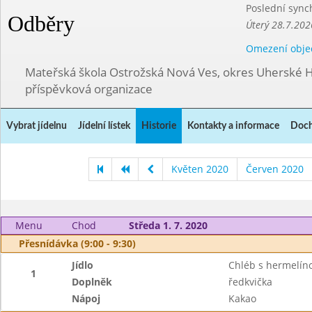
Poslední sync
Odběry
Úterý 28.7.202
Omezení obje
Mateřská škola Ostrožská Nová Ves, okres Uherské H
příspěvková organizace
Vybrat jídelnu
Jídelní lístek
Historie
Kontakty a informace
Doch
Květen 2020
Červen 2020
Menu
Chod
Středa 1. 7. 2020
Přesnídávka (9:00 - 9:30)
Jídlo
Chléb s hermelí
1
Doplněk
ředkvička
Nápoj
Kakao