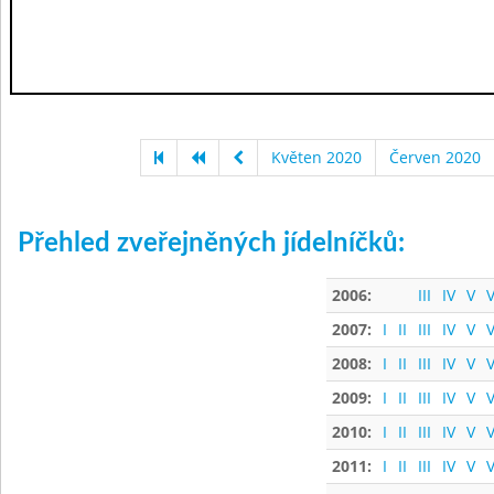
Květen 2020
Červen 2020
Přehled zveřejněných jídelníčků:
2006:
III
IV
V
V
2007:
I
II
III
IV
V
V
2008:
I
II
III
IV
V
V
2009:
I
II
III
IV
V
V
2010:
I
II
III
IV
V
V
2011:
I
II
III
IV
V
V