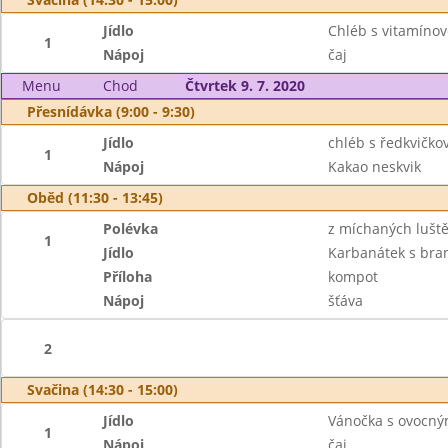
Jídlo
Chléb s vitamín
1
Nápoj
čaj
Menu
Chod
Čtvrtek 9. 7. 2020
Přesnídávka (9:00 - 9:30)
Jídlo
chléb s ředkvičk
1
Nápoj
Kakao neskvik
Oběd (11:30 - 13:45)
Polévka
z míchaných lušt
1
Jídlo
Karbanátek s bra
Příloha
kompot
Nápoj
šťáva
2
Svačina (14:30 - 15:00)
Jídlo
Vánočka s ovocn
1
Nápoj
čaj