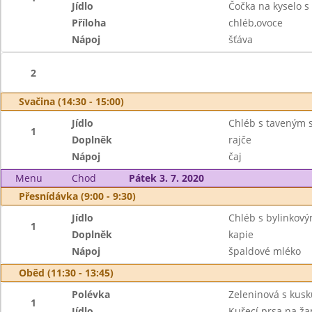
Jídlo
Čočka na kyselo s
Příloha
chléb,ovoce
Nápoj
šťáva
2
Svačina (14:30 - 15:00)
Jídlo
Chléb s taveným 
1
Doplněk
rajče
Nápoj
čaj
Menu
Chod
Pátek 3. 7. 2020
Přesnídávka (9:00 - 9:30)
Jídlo
Chléb s bylinkov
1
Doplněk
kapie
Nápoj
špaldové mléko
Oběd (11:30 - 13:45)
Polévka
Zeleninová s kus
1
Jídlo
Kuřecí prsa na ž