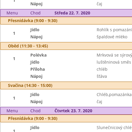
1
Nápoj
čaj
Menu
Chod
Středa 22. 7. 2020
Přesnídávka (9:00 - 9:30)
Jídlo
Rohlík s pomazá
1
Nápoj
špaldové mléko
Oběd (11:30 - 13:45)
Polévka
Mrkvová se sýro
1
Jídlo
luštěninová směs
Příloha
chléb
Nápoj
šťáva
Svačina (14:30 - 15:00)
Jídlo
Chléb,pomazánka z
1
Nápoj
čaj
Menu
Chod
Čtvrtek 23. 7. 2020
Přesnídávka (9:00 - 9:30)
Jídlo
Slunečnicový chl
1