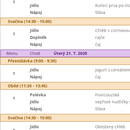
1
Jídlo
Kuřecí prsa po in
Nápoj
šťáva
Svačina (14:30 - 15:00)
Jídlo
Chléb s cizrnovo
1
Doplněk
rajče
Nápoj
čaj
Menu
Chod
Úterý 21. 7. 2020
Přesnídávka (9:00 - 9:30)
Jídlo
Jogurt s cereáliem
1
Nápoj
čaj
Oběd (11:30 - 13:45)
Polévka
Francouzská
1
Jídlo
vepřové nudličky
Nápoj
šťáva
Svačina (14:30 - 15:00)
Jídlo
Obložený chléb