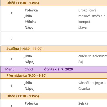
Oběd (11:30 - 13:45)
Polévka
Brokolicová
1
Jídlo
masová směs s b
Příloha
kompot
Nápoj
šťáva
2
Svačina (14:30 - 15:00)
Jídlo
chléb se zelenin
1
Nápoj
čaj
Menu
Chod
Čtvrtek 2. 7. 2020
Přesnídávka (9:00 - 9:30)
Jídlo
Vánočka s jogurt
1
Nápoj
Granko
Oběd (11:30 - 13:45)
Polévka
Selská
1