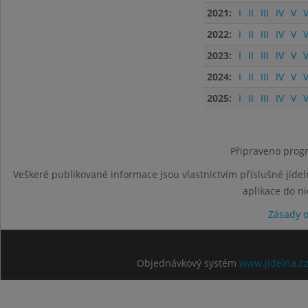
2021:
I
II
III
IV
V
V
2022:
I
II
III
IV
V
V
2023:
I
II
III
IV
V
V
2024:
I
II
III
IV
V
V
2025:
I
II
III
IV
V
V
Připraveno progr
Veškeré publikované informace jsou vlastnictvím příslušné jídel
aplikace do n
Zásady 
Objednávkový systém
www.jidelna.c