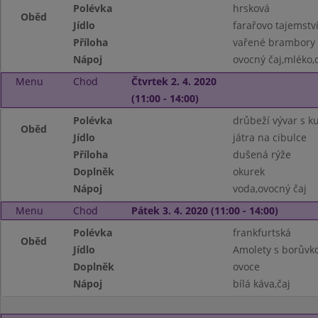
Polévka
hrsková
Oběd
Jídlo
farařovo tajemstv
Příloha
vařené brambory
Nápoj
ovocný čaj,mléko,
Menu
Chod
Čtvrtek 2. 4. 2020
(11:00 - 14:00)
Polévka
drůbeží vývar s 
Oběd
Jídlo
játra na cibulce
Příloha
dušená rýže
Doplněk
okurek
Nápoj
voda,ovocný čaj
Menu
Chod
Pátek 3. 4. 2020 (11:00 - 14:00)
Polévka
frankfurtská
Oběd
Jídlo
Amolety s borův
Doplněk
ovoce
Nápoj
bílá káva,čaj