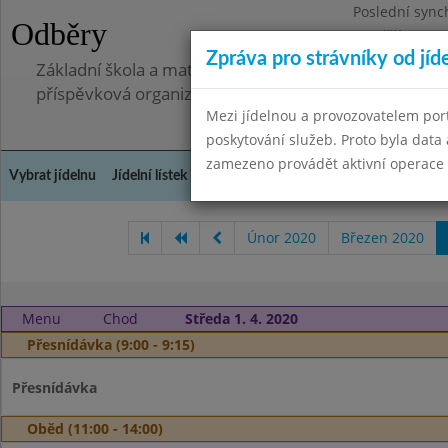
Poslední sync
Odběry
Pondělí 7.7.20
Zpráva pro strávníky od jíd
Základní škola a mateřská škola, Pavlovice u Přerova,
příspěvková organizace
Mezi jídelnou a provozovatelem por
poskytování služeb. Proto byla dat
zamezeno provádět aktivní operace (
Vybrat jídelnu
Jídelní lístek
Historie
Kontakty a informace
Spot
Únor 2020
Březen 2020
Menu
Chod
Středa 1. 4. 2020
Přesnídávka (9:00 - 9:15)
Přesnídávka
Oběd (11:00 - 14:00)