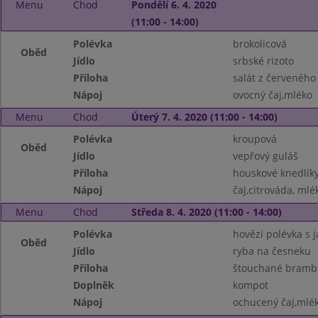
Menu
Chod
Pondělí 6. 4. 2020
(11:00 - 14:00)
Polévka
brokolicová
Oběd
Jídlo
srbské rizoto
Příloha
salát z červeného 
Nápoj
ovocný čaj,mléko
Menu
Chod
Úterý 7. 4. 2020 (11:00 - 14:00)
Polévka
kroupová
Oběd
Jídlo
vepřový guláš
Příloha
houskové knedlík
Nápoj
čaj,citrováda, mlé
Menu
Chod
Středa 8. 4. 2020 (11:00 - 14:00)
Polévka
hovězí polévka s j
Oběd
Jídlo
ryba na česneku
Příloha
štouchané bramb
Doplněk
kompot
Nápoj
ochucený čaj,mlé