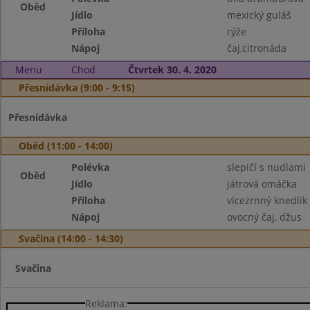
Oběd
Jídlo
mexický guláš
Příloha
rýže
Nápoj
čaj,citronáda
Menu
Chod
Čtvrtek 30. 4. 2020
Přesnídávka (9:00 - 9:15)
Přesnídávka
Oběd (11:00 - 14:00)
Polévka
slepičí s nudlami
Oběd
Jídlo
játrová omáčka
Příloha
vícezrnný knedlík
Nápoj
ovocný čaj, džus
Svačina (14:00 - 14:30)
Svačina
Reklama: