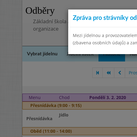
Odběry
Zpráva pro strávníky od 
Základní škola a mateřská škola, Pavlovice 
organizace
Mezi jídelnou a provozovatelem
(zbavena osobních údajů) a zam
Vybrat jídelnu
Jídelní lístek
Historie
Kon
Pro
Menu
Chod
Pondělí 3. 2. 2020
Přesnídávka (9:00 - 9:15)
Jídlo
Přesnídávka
Oběd (11:00 - 14:00)