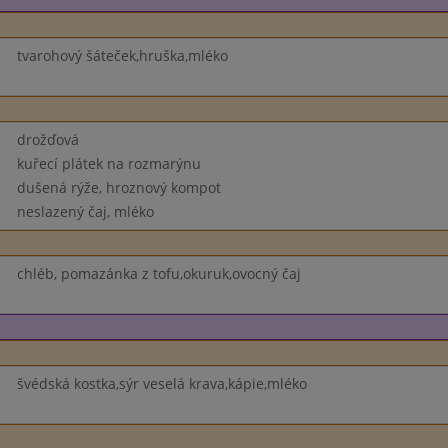
tvarohový šáteček,hruška,mléko
drožďová
kuřecí plátek na rozmarýnu
dušená rýže, hroznový kompot
neslazený čaj, mléko
chléb, pomazánka z tofu,okuruk,ovocný čaj
švédská kostka,sýr veselá krava,kápie,mléko