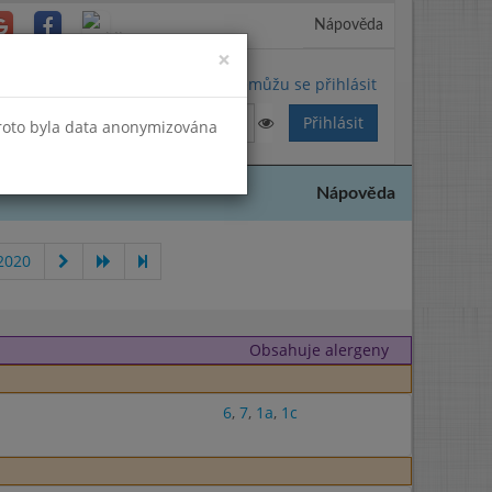
Nápověda
Close
×
Nemůžu se přihlásit
Proto byla data anonymizována
Nápověda
2020
Obsahuje alergeny
6
,
7
,
1a
,
1c