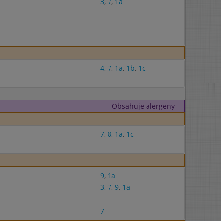
3
,
7
,
1a
4
,
7
,
1a
,
1b
,
1c
Obsahuje alergeny
7
,
8
,
1a
,
1c
9
,
1a
3
,
7
,
9
,
1a
7