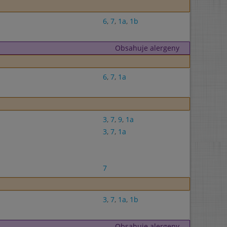
6
,
7
,
1a
,
1b
Obsahuje alergeny
6
,
7
,
1a
3
,
7
,
9
,
1a
3
,
7
,
1a
7
3
,
7
,
1a
,
1b
Obsahuje alergeny