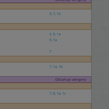
3
,
7
,
1a
3
,
9
,
1a
9
,
1a
7
7
,
1a
,
1b
Obsahuje alergeny
7
,
8
,
1a
,
1c