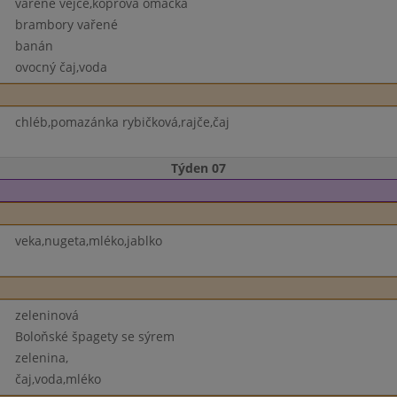
vařené vejce,koprová omáčka
brambory vařené
banán
ovocný čaj,voda
chléb,pomazánka rybičková,rajče,čaj
Týden 07
veka,nugeta,mléko,jablko
zeleninová
Boloňské špagety se sýrem
zelenina,
čaj,voda,mléko