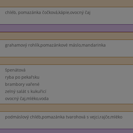
chléb, pomazánka čočková,kápie,ovocný čaj
grahamový rohlík,pomazánkové máslo,mandarinka
špenátová
ryba po pekařsku
brambory vařené
zelný salát s kukuřicí
ovocný čaj,mléko,voda
podmáslový chléb,pomazánka tvarohová s vejci,rajče,mléko