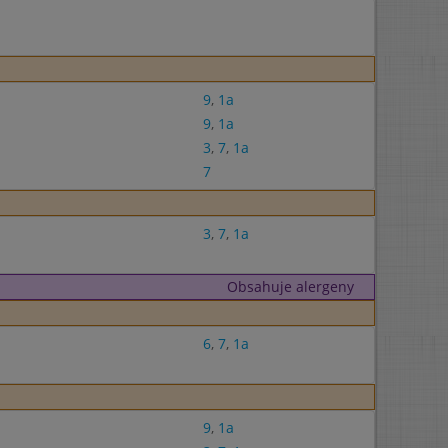
9
,
1a
9
,
1a
3
,
7
,
1a
7
3
,
7
,
1a
Obsahuje alergeny
6
,
7
,
1a
9
,
1a