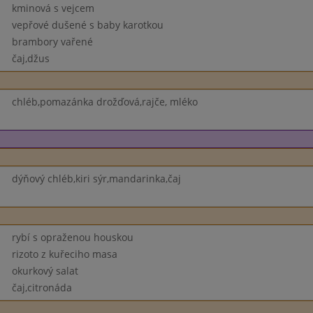
kminová s vejcem
vepřové dušené s baby karotkou
brambory vařené
čaj,džus
chléb,pomazánka drožďová,rajče, mléko
dýňový chléb,kiri sýr,mandarinka,čaj
rybí s opraženou houskou
rizoto z kuřeciho masa
okurkový salat
čaj,citronáda