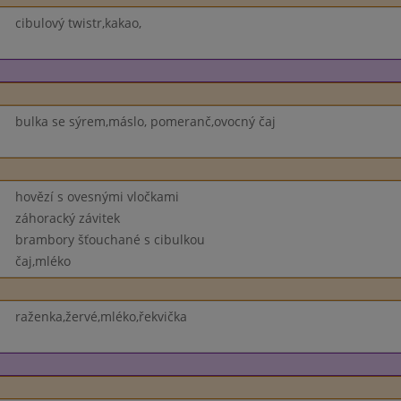
cibulový twistr,kakao,
bulka se sýrem,máslo, pomeranč,ovocný čaj
hovězí s ovesnými vločkami
záhoracký závitek
brambory šťouchané s cibulkou
čaj,mléko
raženka,žervé,mléko,řekvička