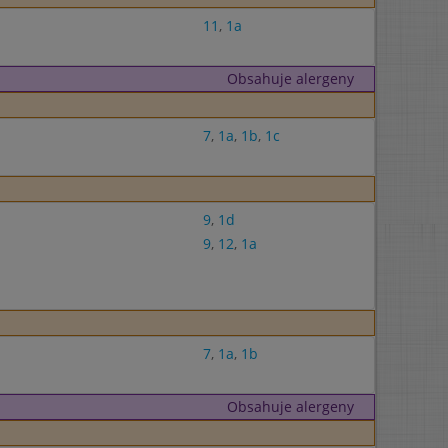
11
,
1a
Obsahuje alergeny
7
,
1a
,
1b
,
1c
9
,
1d
9
,
12
,
1a
7
,
1a
,
1b
Obsahuje alergeny