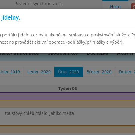
Poslední synchronizace:
Heslo
Pondělí 7.7.2025 9:58
jídelny.
u Přerova, okres Přerov, příspěvková
 portálu jidelna.cz byla ukončena smlouva o poskytování služeb. 
ezeno provádět aktivní operace (odhlášky/přihlášky a výběr).
takty a informace
Spotřební koš
Docházka
Aktivity
sinec 2019
Leden 2020
Únor 2020
Březen 2020
Duben 
Týden 06
toustový chléb,máslo ,jablko,melta