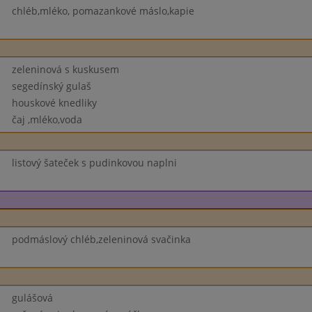
chléb,mléko, pomazankové máslo,kapie
zeleninová s kuskusem
segedínský gulaš
houskové knedliky
čaj ,mléko,voda
listový šateček s pudinkovou naplni
podmáslový chléb,zeleninová svačinka
gulášová