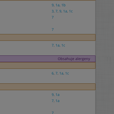
9
,
1a
,
1b
3
,
7
,
9
,
1a
,
1c
7
7
7
,
1a
,
1c
Obsahuje alergeny
6
,
7
,
1a
,
1c
9
,
1a
7
,
1a
7