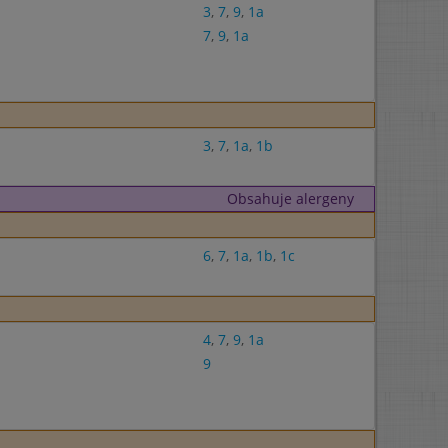
3
,
7
,
9
,
1a
7
,
9
,
1a
3
,
7
,
1a
,
1b
Obsahuje alergeny
6
,
7
,
1a
,
1b
,
1c
4
,
7
,
9
,
1a
9