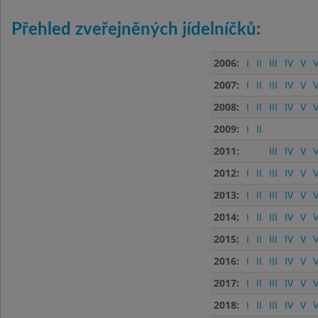
Přehled zveřejněných jídelníčků:
2006:
I
II
III
IV
V
V
2007:
I
II
III
IV
V
V
2008:
I
II
III
IV
V
V
2009:
I
II
2011:
III
IV
V
V
2012:
I
II
III
IV
V
V
2013:
I
II
III
IV
V
V
2014:
I
II
III
IV
V
V
2015:
I
II
III
IV
V
V
2016:
I
II
III
IV
V
V
2017:
I
II
III
IV
V
V
2018:
I
II
III
IV
V
V