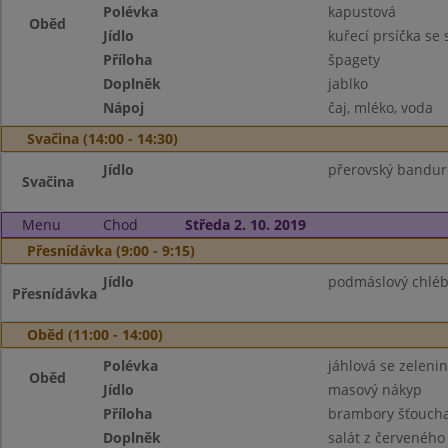
Polévka
kapustová
Oběd
Jídlo
kuřecí prsíčka se
Příloha
špagety
Doplněk
jablko
Nápoj
čaj, mléko, voda
Svačina (14:00 - 14:30)
Jídlo
přerovský bandur
Svačina
Menu
Chod
Středa 2. 10. 2019
Přesnídávka (9:00 - 9:15)
Jídlo
podmáslový chléb
Přesnídávka
Oběd (11:00 - 14:00)
Polévka
jáhlová se zeleni
Oběd
Jídlo
masový nákyp
Příloha
brambory šťoucha
Doplněk
salát z červeného 