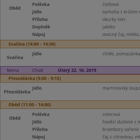
Polévka
čočková
Oběd
Jídlo
tarhoňa s krůtím
Příloha
okurky ster.
Doplněk
jablko
Nápoj
ovocný čaj, mléko
Svačina (14:00 - 14:30)
Jídlo
chléb, pomazánka 
Svačina
Menu
Chod
Úterý 22. 10. 2019
Přesnídávka (9:00 - 9:15)
Jídlo
martinovský loupá
Přesnídávka
Oběd (11:00 - 14:00)
Polévka
celerová
Oběd
Jídlo
hovězí dušené s 
Příloha
brambory vařené
Nápoj
čaj s citronkou, m