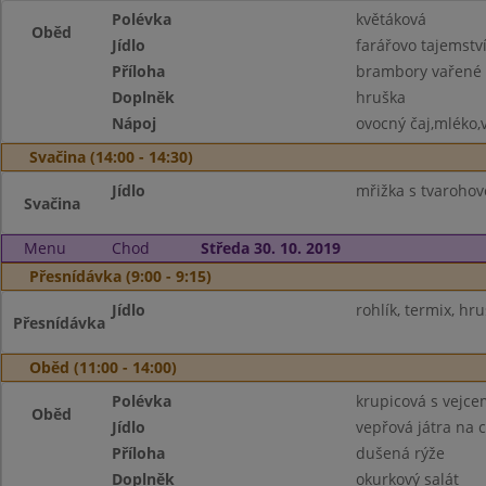
Polévka
květáková
Oběd
Jídlo
farářovo tajemstv
Příloha
brambory vařené
Doplněk
hruška
Nápoj
ovocný čaj,mléko,
Svačina (14:00 - 14:30)
Jídlo
mřižka s tvarohov
Svačina
Menu
Chod
Středa 30. 10. 2019
Přesnídávka (9:00 - 9:15)
Jídlo
rohlík, termix, hr
Přesnídávka
Oběd (11:00 - 14:00)
Polévka
krupicová s vejce
Oběd
Jídlo
vepřová játra na 
Příloha
dušená rýže
Doplněk
okurkový salát