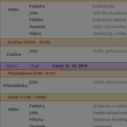
Polévka
brokolicová
Oběd
Jídlo
rybí filé po pekař
Příloha
brambory vařené
Doplněk
salát z červeného 
Nápoj
ovocný čaj, mléko
Svačina (14:00 - 14:30)
Jídlo
chléb, pomazánta 
Svačina
Menu
Chod
Úterý 15. 10. 2019
Přesnídávka (9:00 - 9:15)
Jídlo
rohlík, termix ja
Přesnídávka
Oběd (11:00 - 14:00)
Polévka
drůbková s nudle
Oběd
Jídlo
Poděbradská hově
Příloha
houskové knedlík
Doplněk
pomeranč