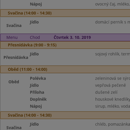
Nápoj
ovocný čaj, mléko
Svačina (14:00 - 14:30)
Jídlo
domácí perník s m
Svačina
Menu
Chod
Čtvrtek 3. 10. 2019
Přesnídávka (9:00 - 9:15)
Jídlo
sojový rohlík, te
Přesnídávka
Oběd (11:00 - 14:00)
Polévka
zeleninová se sý
Oběd
Jídlo
vepřová pečeně
Příloha
dušené zelí
Doplněk
houskové knedlík
Nápoj
sirup, mléko, vod
Svačina (14:00 - 14:30)
Jídlo
chléb, pomazánka 
Svačina