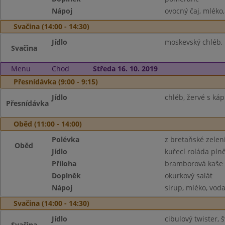
Nápoj
ovocný čaj, mléko
Svačina (14:00 - 14:30)
Jídlo
moskevský chléb, 
Svačina
Menu
Chod
Středa 16. 10. 2019
Přesnídávka (9:00 - 9:15)
Jídlo
chléb, žervé s kápi
Přesnídávka
Oběd (11:00 - 14:00)
Polévka
z bretaňské zelen
Oběd
Jídlo
kuřecí roláda pln
Příloha
bramborová kaše
Doplněk
okurkový salát
Nápoj
sirup, mléko, vod
Svačina (14:00 - 14:30)
Jídlo
cibulový twister, 
Svačina