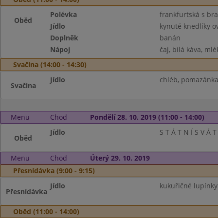
Polévka
frankfurtská s b
Oběd
Jídlo
kynuté knedlíky 
Doplněk
banán
Nápoj
čaj, bílá káva, mlé
Svačina (14:00 - 14:30)
Jídlo
chléb, pomazánka 
Svačina
Menu
Chod
Pondělí 28. 10. 2019 (11:00 - 14:00)
Jídlo
S T Á T N Í S V Á T
Oběd
Menu
Chod
Úterý 29. 10. 2019
Přesnídávka (9:00 - 9:15)
Jídlo
kukuřičné lupínky
Přesnídávka
Oběd (11:00 - 14:00)