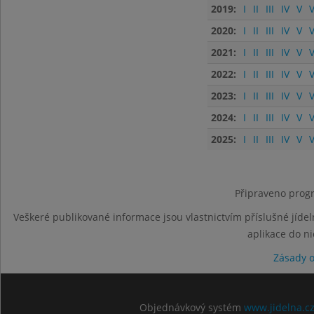
2019:
I
II
III
IV
V
V
2020:
I
II
III
IV
V
V
2021:
I
II
III
IV
V
V
2022:
I
II
III
IV
V
V
2023:
I
II
III
IV
V
V
2024:
I
II
III
IV
V
V
2025:
I
II
III
IV
V
V
Připraveno progr
Veškeré publikované informace jsou vlastnictvím příslušné jídel
aplikace do n
Zásady 
Objednávkový systém
www.jidelna.c