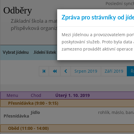
Poslední sync
Odběry
Pondělí 7.7.20
Zpráva pro strávníky od jíd
Základní škola a mateřská škola, Pavlovice u Přerova,
příspěvková organizace
Mezi jídelnou a provozovatelem por
poskytování služeb. Proto byla dat
zamezeno provádět aktivní operace (
Vybrat jídelnu
Jídelní lístek
Historie
Kontakty a informace
Spot
Srpen 2019
Září 2019
Ř
Menu
Chod
Úterý 1. 10. 2019
Přesnídávka (9:00 - 9:15)
Jídlo
rohlík, máslo, ban
Přesnídávka
Oběd (11:00 - 14:00)