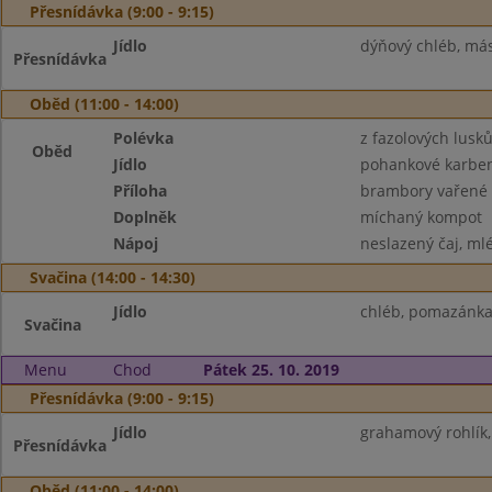
Přesnídávka (9:00 - 9:15)
Jídlo
dýňový chléb, másl
Přesnídávka
Oběd (11:00 - 14:00)
Polévka
z fazolových lusk
Oběd
Jídlo
pohankové karbe
Příloha
brambory vařené
Doplněk
míchaný kompot
Nápoj
neslazený čaj, ml
Svačina (14:00 - 14:30)
Jídlo
chléb, pomazánka z
Svačina
Menu
Chod
Pátek 25. 10. 2019
Přesnídávka (9:00 - 9:15)
Jídlo
grahamový rohlík
Přesnídávka
Oběd (11:00 - 14:00)