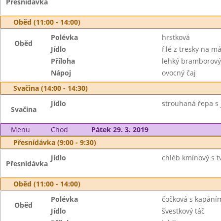
Přesnídávka
Oběd (11:00 - 14:00)
Polévka
hrstková
Oběd
Jídlo
filé z tresky na m
Příloha
lehký bramborový
Nápoj
ovocný čaj
Svačina (14:00 - 14:30)
Jídlo
strouhaná řepa s j
Svačina
Menu
Chod
Pátek 29. 3. 2019
Přesnídávka (9:00 - 9:30)
Jídlo
chléb kmínový s 
Přesnídávka
Oběd (11:00 - 14:00)
Polévka
čočková s kapání
Oběd
Jídlo
švestkový táč