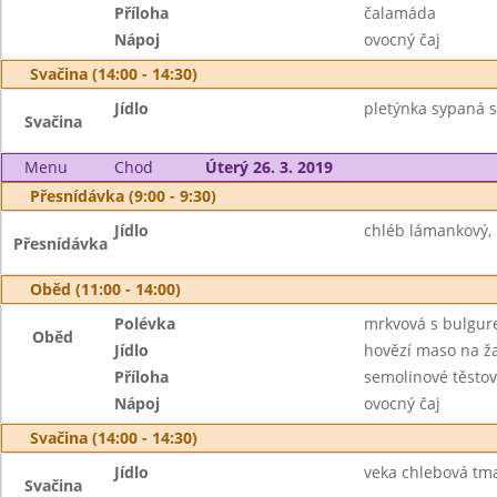
Příloha
čalamáda
Nápoj
ovocný čaj
Svačina (14:00 - 14:30)
Jídlo
pletýnka sypaná 
Svačina
Menu
Chod
Úterý 26. 3. 2019
Přesnídávka (9:00 - 9:30)
Jídlo
chléb lámankový, 
Přesnídávka
Oběd (11:00 - 14:00)
Polévka
mrkvová s bulgu
Oběd
Jídlo
hovězí maso na 
Příloha
semolinové těstov
Nápoj
ovocný čaj
Svačina (14:00 - 14:30)
Jídlo
veka chlebová tm
Svačina