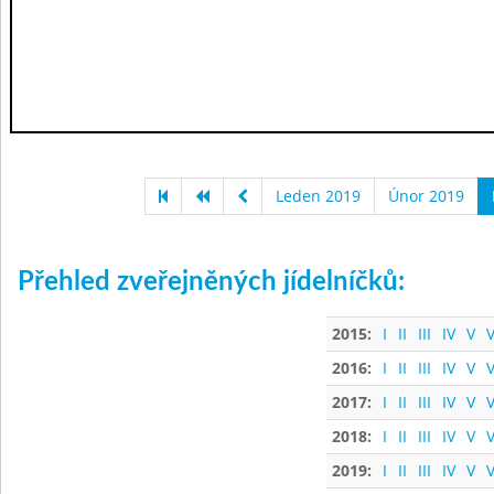
Leden 2019
Únor 2019
Přehled zveřejněných jídelníčků:
2015:
I
II
III
IV
V
V
2016:
I
II
III
IV
V
V
2017:
I
II
III
IV
V
V
2018:
I
II
III
IV
V
V
2019:
I
II
III
IV
V
V