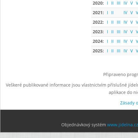
2020:
I
II
III
IV
V
V
2021:
I
II
IV
V
V
2022:
I
II
III
IV
V
V
2023:
I
II
III
IV
V
V
2024:
I
II
III
IV
V
V
2025:
I
II
III
IV
V
V
Připraveno progr
Veškeré publikované informace jsou vlastnictvím příslušné jídel
aplikace do n
Zásady 
Objednávkový systém
www.jidelna.c