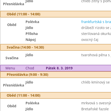
Jídlo
chléb žitný s pom
Přesnídávka
Oběd (11:00 - 14:00)
Polévka
frankfurtská s b
Oběd
Jídlo
drůbeží rizoto se
Příloha
sterilovaná okurk
Nápoj
ovocný čaj
Svačina (14:00 - 14:30)
Jídlo
tvarohová pěna s j
Svačina
Menu
Chod
Pátek 8. 3. 2019
Přesnídávka (9:00 - 9:30)
Jídlo
chléb kmínový se
Přesnídávka
Oběd (11:00 - 14:00)
Polévka
mrkvová s ovesný
Oběd
Jídlo
Bretaňské fazole