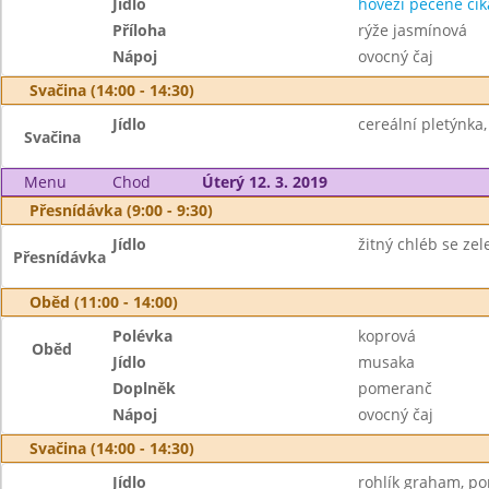
Jídlo
hovězí pečeně ci
Příloha
rýže jasmínová
Nápoj
ovocný čaj
Svačina (14:00 - 14:30)
Jídlo
cereální pletýnka
Svačina
Menu
Chod
Úterý 12. 3. 2019
Přesnídávka (9:00 - 9:30)
Jídlo
žitný chléb se ze
Přesnídávka
Oběd (11:00 - 14:00)
Polévka
koprová
Oběd
Jídlo
musaka
Doplněk
pomeranč
Nápoj
ovocný čaj
Svačina (14:00 - 14:30)
Jídlo
rohlík graham, p