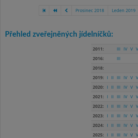
Prosinec 2018
Leden 2019
Přehled zveřejněných jídelníčků:
2011:
III
IV
V
V
2016:
III
2018:
2019:
I
II
III
IV
V
V
2020:
I
II
III
IV
V
V
2021:
I
II
III
IV
V
V
2022:
I
II
III
IV
V
V
2023:
I
II
III
IV
V
V
2024:
I
II
III
IV
V
V
2025:
I
II
III
IV
V
V