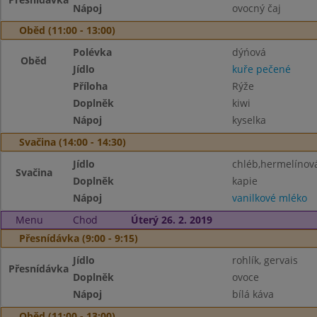
Nápoj
ovocný čaj
Oběd (11:00 - 13:00)
Polévka
dýńová
Oběd
Jídlo
kuře pečené
Příloha
Rýže
Doplněk
kiwi
Nápoj
kyselka
Svačina (14:00 - 14:30)
Jídlo
chléb,hermelíno
Svačina
Doplněk
kapie
Nápoj
vanilkové mléko
Menu
Chod
Úterý 26. 2. 2019
Přesnídávka (9:00 - 9:15)
Jídlo
rohlík, gervais
Přesnídávka
Doplněk
ovoce
Nápoj
bílá káva
Oběd (11:00 - 13:00)