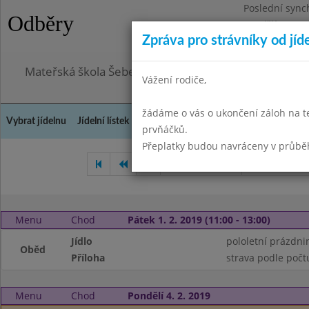
Poslední sync
Odběry
Pondělí 3.8.20
Zpráva pro strávníky od jíd
Omezení obje
Mateřská škola Šebetov, příspěvková organizace
Vážení rodiče,
žádáme o vás o ukončení záloh na t
Vybrat jídelnu
Jídelní lístek
Historie
Kontakty a informace
Doch
prvňáčků.
Přeplatky budou navráceny v průbě
Prosinec 2018
Leden 2019
Menu
Chod
Pátek 1. 2. 2019 (11:00 - 13:00)
Jídlo
pololetní prázdni
Oběd
Příloha
strava podle počt
Menu
Chod
Pondělí 4. 2. 2019