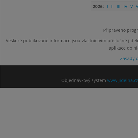
2026:
I
II
III
IV
V
V
Připraveno progr
Veškeré publikované informace jsou vlastnictvím příslušné jídel
aplikace do n
Zásady 
Objednávkový systém
www.jidelna.c