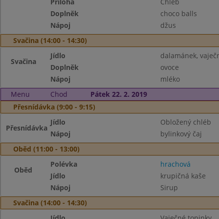
Příloha
Chléb
Doplněk
choco balls
Nápoj
džus
Svačina (14:00 - 14:30)
Jídlo
dalamánek, vaje
Svačina
Doplněk
ovoce
Nápoj
mléko
Menu
Chod
Pátek 22. 2. 2019
Přesnídávka (9:00 - 9:15)
Jídlo
Obložený chléb
Přesnídávka
Nápoj
bylinkový čaj
Oběd (11:00 - 13:00)
Polévka
hrachová
Oběd
Jídlo
krupičná kaše
Nápoj
Sirup
Svačina (14:00 - 14:30)
Jídlo
Vaječné topinky