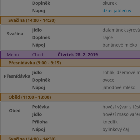
Doplněk
okurek
Nápoj
džus jablečný
Svačina (14:00 - 14:30)
Jídlo
dalamánek,sýrov
Svačina
Doplněk
rajče
Nápoj
banánové mléko
Menu
Chod
Čtvrtek 28. 2. 2019
Přesnídávka (9:00 - 9:15)
Jídlo
rohlík, džemové 
Přesnídávka
Doplněk
ovoce
Nápoj
jahodové mléko
Oběd (11:00 - 13:00)
Polévka
hovězí vývar s tě
Oběd
Jídlo
hovězí maso vaře
Příloha
knedlík
Nápoj
bylinkový čaj
Svačina (14:00 - 14:30)