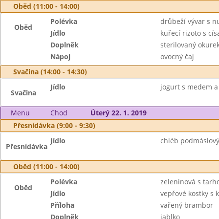
Oběd (11:00 - 14:00)
Polévka
drůbeží vývar s n
Oběd
Jídlo
kuřecí rizoto s cí
Doplněk
sterilovaný okure
Nápoj
ovocný čaj
Svačina (14:00 - 14:30)
Jídlo
jogurt s medem a 
Svačina
Menu
Chod
Úterý 22. 1. 2019
Přesnídávka (9:00 - 9:30)
Jídlo
chléb podmáslový 
Přesnídávka
Oběd (11:00 - 14:00)
Polévka
zeleninová s tar
Oběd
Jídlo
vepřové kostky s 
Příloha
vařený brambor
Doplněk
jablko