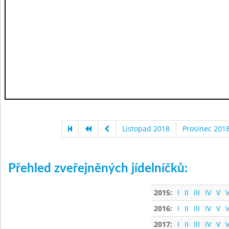
Listopad 2018
Prosinec 201
Přehled zveřejněných jídelníčků:
2015:
I
II
III
IV
V
V
2016:
I
II
III
IV
V
V
2017:
I
II
III
IV
V
V