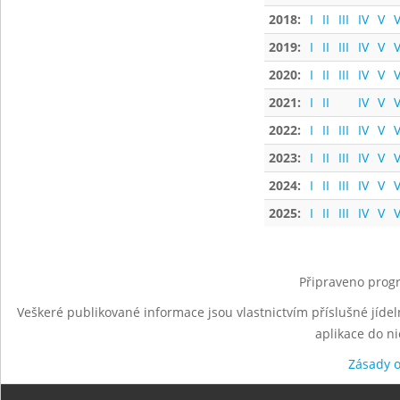
2018:
I
II
III
IV
V
V
2019:
I
II
III
IV
V
V
2020:
I
II
III
IV
V
V
2021:
I
II
IV
V
V
2022:
I
II
III
IV
V
V
2023:
I
II
III
IV
V
V
2024:
I
II
III
IV
V
V
2025:
I
II
III
IV
V
V
Připraveno progr
Veškeré publikované informace jsou vlastnictvím příslušné jídel
aplikace do n
Zásady 