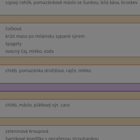
sojový rohlík, pomazánkové máslo se šunkou, bílá káva, broskev
čočková
krůtí maso po milánsku sypané sýrem
špagety
ovocný čaj, mléko, voda
chléb, pomazánka drožďová, rajče, mléko
chléb, máslo, plátkový sýr, caro
zeleninová kroupová
švestkové knedlíky s opraženou strouhankou