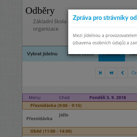
Odběry
Zpráva pro strávníky od 
Základní škola a mateřská škola, Pavlovice 
organizace
Mezi jídelnou a provozovatelem
(zbavena osobních údajů) a zam
Vybrat jídelnu
Jídelní lístek
Historie
Kon
Če
Menu
Chod
Pondělí 3. 9. 2018
Přesnídávka (9:00 - 9:15)
Jídlo
Přesnídávka
Oběd (11:00 - 14:00)