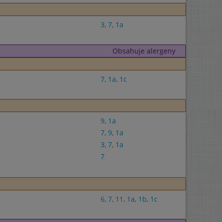
3
,
7
,
1a
Obsahuje alergeny
7
,
1a
,
1c
9
,
1a
7
,
9
,
1a
3
,
7
,
1a
7
6
,
7
,
11
,
1a
,
1b
,
1c