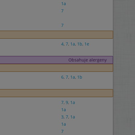
1a
7
7
4
,
7
,
1a
,
1b
,
1e
Obsahuje alergeny
6
,
7
,
1a
,
1b
7
,
9
,
1a
1a
3
,
7
,
1a
1a
7