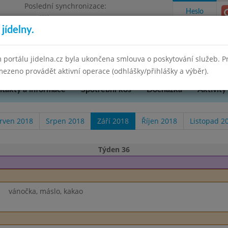
Poslední synchronizace:
Heslo
Pondělí 7.7.2025 9:58
jídelny.
u Přerova, okres Přerov, příspěvková
 portálu jidelna.cz byla ukončena smlouva o poskytování služeb. 
ezeno provádět aktivní operace (odhlášky/přihlášky a výběr).
takty a informace
Spotřební koš
Docházka
Aktivity
rven 2018
Srpen 2018
Září 2018
Říjen 2018
Listopad 2
Týden 36
vánočka, máslo, kakao