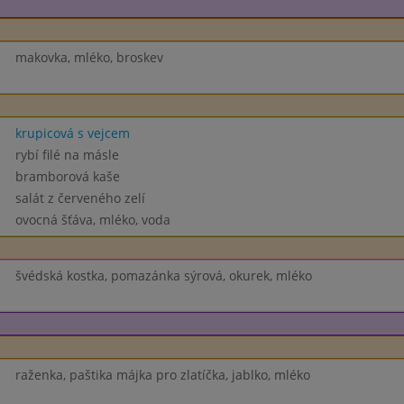
makovka, mléko, broskev
krupicová s vejcem
rybí filé na másle
bramborová kaše
salát z červeného zelí
ovocná šťáva, mléko, voda
švédská kostka, pomazánka sýrová, okurek, mléko
raženka, paštika májka pro zlatíčka, jablko, mléko