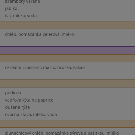
brambory vařené
jablko
čaj, mléko, voda
chléb, pomazánka celerová, mléko
cereální croissant, máslo, hruška, kakao
pórková
vepřová kýta na paprice
dušená rýže
ovocná šťáva, mléko, voda
slunečnicový chléb, pomazánka sýrová s pažitkou, mléko