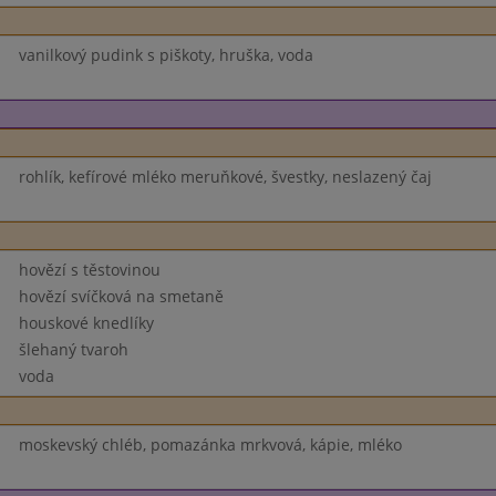
vanilkový pudink s piškoty, hruška, voda
rohlík, kefírové mléko meruňkové, švestky, neslazený čaj
hovězí s těstovinou
hovězí svíčková na smetaně
houskové knedlíky
šlehaný tvaroh
voda
moskevský chléb, pomazánka mrkvová, kápie, mléko