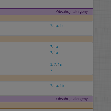
Obsahuje alergeny
7
,
1a
,
1c
7
,
1a
7
,
1a
3
,
7
,
1a
7
7
,
1a
,
1b
Obsahuje alergeny