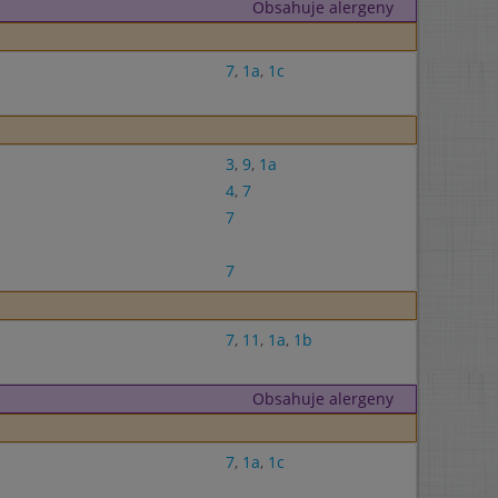
Obsahuje alergeny
7
,
1a
,
1c
3
,
9
,
1a
4
,
7
7
7
7
,
11
,
1a
,
1b
Obsahuje alergeny
7
,
1a
,
1c