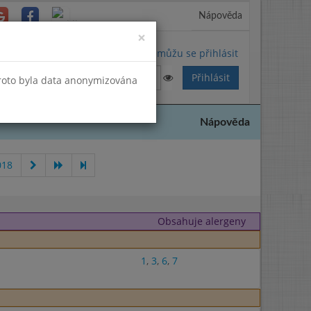
Nápověda
Close
×
Nemůžu se přihlásit
Proto byla data anonymizována
Nápověda
018
Obsahuje alergeny
1
,
3
,
6
,
7