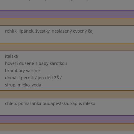
rohlík, lipánek, švestky, neslazený ovocný čaj
italská
hovězí dušené s baby karotkou
brambory vařené
domácí perník / jen děti ZŠ /
sirup, mléko, voda
chléb, pomazánka budapešťská, kápie, mléko