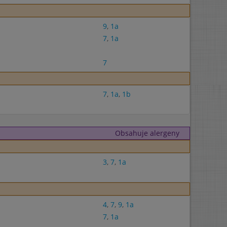
9
,
1a
7
,
1a
7
7
,
1a
,
1b
Obsahuje alergeny
3
,
7
,
1a
4
,
7
,
9
,
1a
7
,
1a