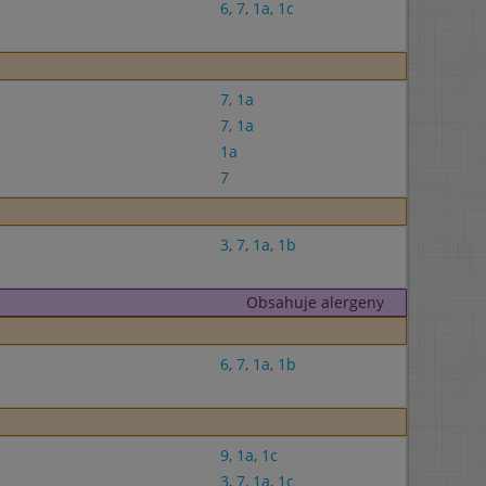
6
,
7
,
1a
,
1c
7
,
1a
7
,
1a
1a
7
3
,
7
,
1a
,
1b
Obsahuje alergeny
6
,
7
,
1a
,
1b
9
,
1a
,
1c
3
,
7
,
1a
,
1c