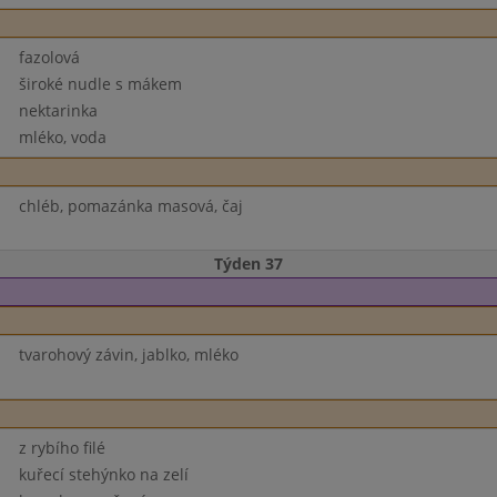
fazolová
široké nudle s mákem
nektarinka
mléko, voda
chléb, pomazánka masová, čaj
Týden 37
tvarohový závin, jablko, mléko
z rybího filé
kuřecí stehýnko na zelí