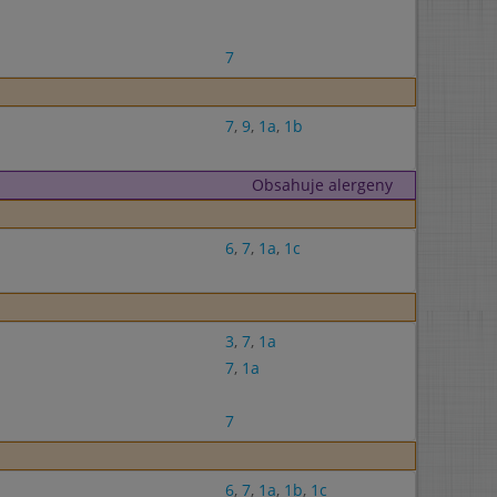
7
7
,
9
,
1a
,
1b
Obsahuje alergeny
6
,
7
,
1a
,
1c
3
,
7
,
1a
7
,
1a
7
6
,
7
,
1a
,
1b
,
1c