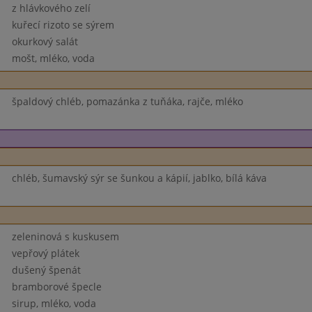
z hlávkového zelí
kuřecí rizoto se sýrem
okurkový salát
mošt, mléko, voda
špaldový chléb, pomazánka z tuňáka, rajče, mléko
chléb, šumavský sýr se šunkou a kápií, jablko, bílá káva
zeleninová s kuskusem
vepřový plátek
dušený špenát
bramborové špecle
sirup, mléko, voda