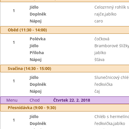
Jídlo
Celozrnný rohlík 
1
Doplněk
rajče,jablko
Nápoj
caro
Oběd (11:30 - 14:00)
Polévka
čočková
1
Jídlo
Bramborové šlíž
Příloha
jablko
Nápoj
šťáva
Svačina (14:30 - 15:00)
Jídlo
Slunečnicový chl
1
Doplněk
ředkvička
Nápoj
čaj
Menu
Chod
Čtvrtek 22. 2. 2018
Přesnídávka (9:00 - 9:30)
Jídlo
Chléb s hermelí
1
Doplněk
ředkvička,jablko