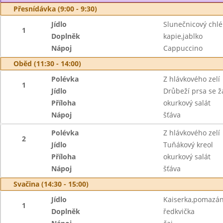
Přesnídávka (9:00 - 9:30)
Jídlo
Slunečnicový chl
1
Doplněk
kapie,jablko
Nápoj
Cappuccino
Oběd (11:30 - 14:00)
Polévka
Z hlávkového zelí
1
Jídlo
Drůbeží prsa se ž
Příloha
okurkový salát
Nápoj
šťáva
Polévka
Z hlávkového zelí
2
Jídlo
Tuňákový kreol
Příloha
okurkový salát
Nápoj
šťáva
Svačina (14:30 - 15:00)
Jídlo
Kaiserka,pomazán
1
Doplněk
ředkvička