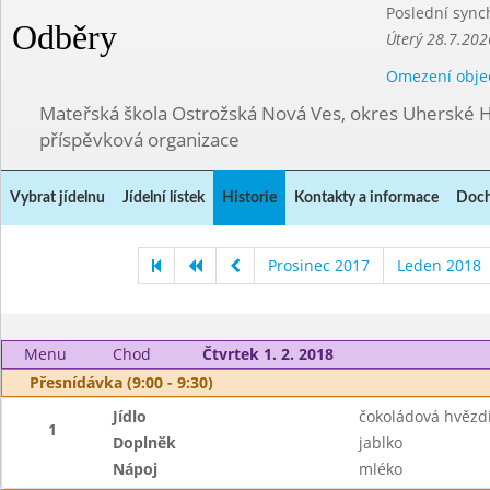
Poslední sync
Odběry
Úterý 28.7.202
Omezení obje
Mateřská škola Ostrožská Nová Ves, okres Uherské H
příspěvková organizace
Vybrat jídelnu
Jídelní lístek
Historie
Kontakty a informace
Doch
Prosinec 2017
Leden 2018
Menu
Chod
Čtvrtek 1. 2. 2018
Přesnídávka (9:00 - 9:30)
Jídlo
čokoládová hvězd
1
Doplněk
jablko
Nápoj
mléko