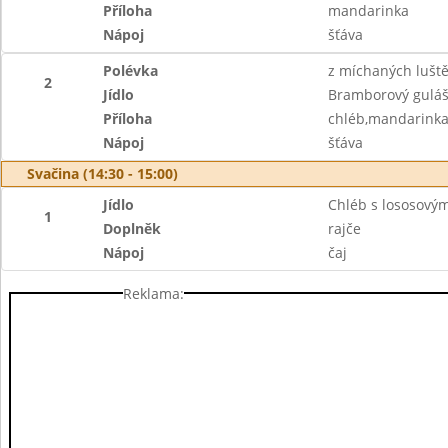
Příloha
mandarinka
Nápoj
šťáva
Polévka
z míchaných lušt
2
Jídlo
Bramborový gulá
Příloha
chléb,mandarink
Nápoj
šťáva
Svačina (14:30 - 15:00)
Jídlo
Chléb s lososov
1
Doplněk
rajče
Nápoj
čaj
Reklama: