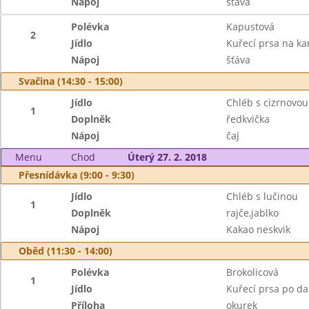
Nápoj
šťáva
Polévka
Kapustová
2
Jídlo
Kuřecí prsa na ka
Nápoj
šťáva
Svačina (14:30 - 15:00)
Jídlo
Chléb s cizrnovo
1
Doplněk
ředkvička
Nápoj
čaj
Menu
Chod
Úterý 27. 2. 2018
Přesnídávka (9:00 - 9:30)
Jídlo
Chléb s lučinou
1
Doplněk
rajče,jablko
Nápoj
Kakao neskvik
Oběd (11:30 - 14:00)
Polévka
Brokolicová
1
Jídlo
Kuřecí prsa po d
Příloha
okurek