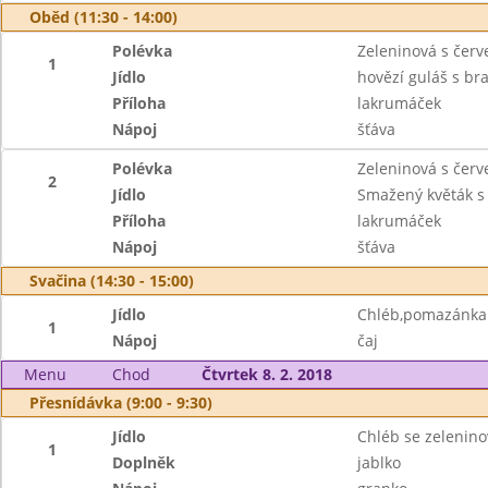
Oběd (11:30 - 14:00)
Polévka
Zeleninová s čer
1
Jídlo
hovězí guláš s b
Příloha
lakrumáček
Nápoj
šťáva
Polévka
Zeleninová s čer
2
Jídlo
Smažený květák s
Příloha
lakrumáček
Nápoj
šťáva
Svačina (14:30 - 15:00)
Jídlo
Chléb,pomazánka z
1
Nápoj
čaj
Menu
Chod
Čtvrtek 8. 2. 2018
Přesnídávka (9:00 - 9:30)
Jídlo
Chléb se zelenin
1
Doplněk
jablko