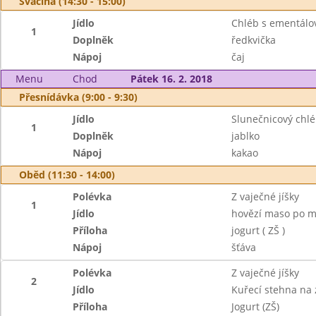
Svačina (14:30 - 15:00)
Jídlo
Chléb s ementál
1
Doplněk
ředkvička
Nápoj
čaj
Menu
Chod
Pátek 16. 2. 2018
Přesnídávka (9:00 - 9:30)
Jídlo
Slunečnicový chl
1
Doplněk
jablko
Nápoj
kakao
Oběd (11:30 - 14:00)
Polévka
Z vaječné jíšky
1
Jídlo
hovězí maso po m
Příloha
jogurt ( ZŠ )
Nápoj
šťáva
Polévka
Z vaječné jíšky
2
Jídlo
Kuřecí stehna na 
Příloha
Jogurt (ZŠ)