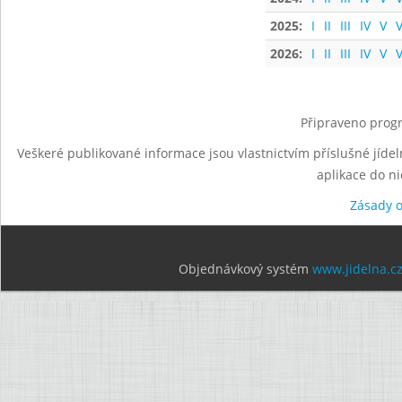
2025:
I
II
III
IV
V
V
2026:
I
II
III
IV
V
V
Připraveno progr
Veškeré publikované informace jsou vlastnictvím příslušné jídel
aplikace do n
Zásady 
Objednávkový systém
www.jidelna.c