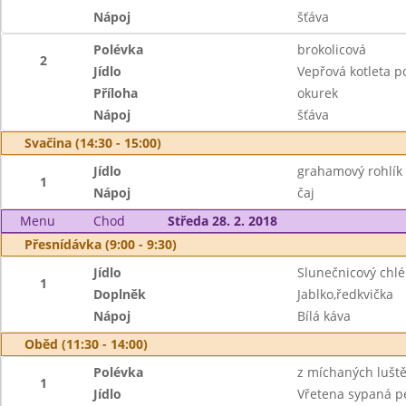
Nápoj
šťáva
Polévka
brokolicová
2
Jídlo
Vepřová kotleta 
Příloha
okurek
Nápoj
šťáva
Svačina (14:30 - 15:00)
Jídlo
grahamový rohlík
1
Nápoj
čaj
Menu
Chod
Středa 28. 2. 2018
Přesnídávka (9:00 - 9:30)
Jídlo
Slunečnicový chl
1
Doplněk
Jablko,ředkvička
Nápoj
Bílá káva
Oběd (11:30 - 14:00)
Polévka
z míchaných lušt
1
Jídlo
Vřetena sypaná p