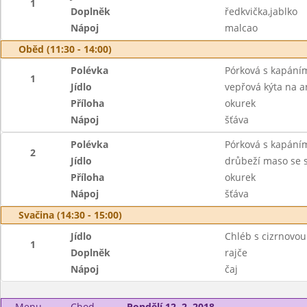
1
Doplněk
ředkvička,jablko
Nápoj
malcao
Oběd (11:30 - 14:00)
Polévka
Pórková s kapání
1
Jídlo
vepřová kýta na a
Příloha
okurek
Nápoj
šťáva
Polévka
Pórková s kapání
2
Jídlo
drůbeží maso se 
Příloha
okurek
Nápoj
šťáva
Svačina (14:30 - 15:00)
Jídlo
Chléb s cizrnovo
1
Doplněk
rajče
Nápoj
čaj
Menu
Chod
Pondělí 12. 2. 2018