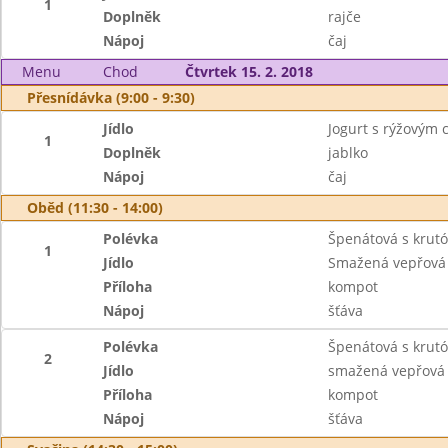
1
Doplněk
rajče
Nápoj
čaj
Menu
Chod
Čtvrtek 15. 2. 2018
Přesnídávka (9:00 - 9:30)
Jídlo
Jogurt s rýžovým 
1
Doplněk
jablko
Nápoj
čaj
Oběd (11:30 - 14:00)
Polévka
Špenátová s krut
1
Jídlo
Smažená vepřová 
Příloha
kompot
Nápoj
šťáva
Polévka
Špenátová s krut
2
Jídlo
smažená vepřová 
Příloha
kompot
Nápoj
šťáva