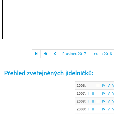
Prosinec 2017
Leden 2018
Přehled zveřejněných jídelníčků:
2006:
III
IV
V
V
2007:
I
II
III
IV
V
V
2008:
I
II
III
IV
V
V
2009:
I
II
III
IV
V
V