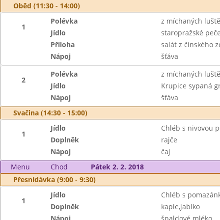
Oběd (11:30 - 14:00)
Polévka
z míchaných lušt
1
Jídlo
staropražské peč
Příloha
salát z čínského ze
Nápoj
šťáva
Polévka
z míchaných lušt
2
Jídlo
Krupice sypaná 
Nápoj
šťáva
Svačina (14:30 - 15:00)
Jídlo
Chléb s nivovou
1
Doplněk
rajče
Nápoj
čaj
Menu
Chod
Pátek 2. 2. 2018
Přesnídávka (9:00 - 9:30)
Jídlo
Chléb s pomazán
1
Doplněk
kapie,jablko
Nápoj
špaldové mléko