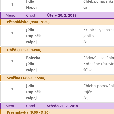
Jídlo
Chléb,pomazánka 
1
Nápoj
čaj
Menu
Chod
Úterý 20. 2. 2018
Přesnídávka (9:00 - 9:30)
Jídlo
Krupice sypaná sk
1
Doplněk
jablko
Nápoj
čaj
Oběd (11:30 - 14:00)
Polévka
Pórková s kapání
1
Jídlo
Kořeněné těstovi
Nápoj
šťáva
Svačina (14:30 - 15:00)
Jídlo
Chléb s pomazán
1
Doplněk
rajče
Nápoj
čaj
Menu
Chod
Středa 21. 2. 2018
Přesnídávka (9:00 - 9:30)