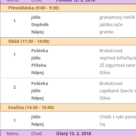
Přesnídávka (9:00 - 9:30)
Jídlo
grahamový rohlík
1
Doplněk
jablko,rajče
Nápoj
granko
Oběd (11:30 - 14:00)
Polévka
Brokolicová
1
Jídlo
vepřové biftečky
Příloha
ZŠ jogurtová tat
Nápoj
šťáva
Polévka
Brokolicová
2
Jídlo
zapékané špecle
Nápoj
šťáva
Svačina (14:30 - 15:00)
Jídlo
Chléb s rybí pom
1
Nápoj
čaj
Menu
Chod
Úterý 13. 2. 2018