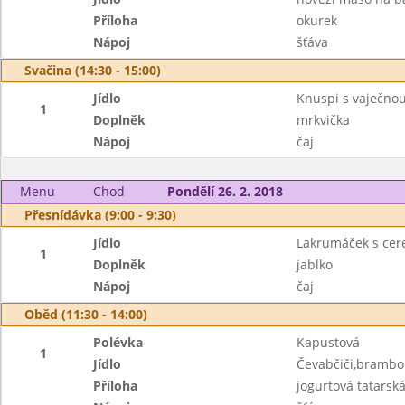
Příloha
okurek
Nápoj
šťáva
Svačina (14:30 - 15:00)
Jídlo
Knuspi s vaječn
1
Doplněk
mrkvička
Nápoj
čaj
Menu
Chod
Pondělí 26. 2. 2018
Přesnídávka (9:00 - 9:30)
Jídlo
Lakrumáček s cer
1
Doplněk
jablko
Nápoj
čaj
Oběd (11:30 - 14:00)
Polévka
Kapustová
1
Jídlo
Čevabčiči,brambo
Příloha
jogurtová tatarsk