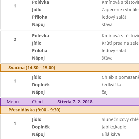
Polévka
Kmínová s těstov
1
Jídlo
Zapečené rybí fil
Příloha
ledový salát
Nápoj
šťáva
Polévka
Kmínová s těstov
2
Jídlo
Krůtí prsa na zel
Příloha
ledový salát
Nápoj
šťáva
Svačina (14:30 - 15:00)
Jídlo
Chléb s pomazán
1
Doplněk
ředkvička
Nápoj
čaj
Menu
Chod
Středa 7. 2. 2018
Přesnídávka (9:00 - 9:30)
Jídlo
Slunečnicový chl
1
Doplněk
jablko,kapie
Nápoj
Bílá káva