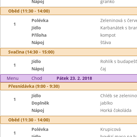
Nápoj
granko
Oběd (11:30 - 14:00)
Polévka
Zeleninová s čer
1
Jídlo
Karbanátek s bra
Příloha
kompot
Nápoj
šťáva
Svačina (14:30 - 15:00)
Jídlo
Rohlík s budape
1
Nápoj
čaj
Menu
Chod
Pátek 23. 2. 2018
Přesnídávka (9:00 - 9:30)
Jídlo
Chléb se zelenin
1
Doplněk
jablko
Nápoj
Horká čokoláda
Oběd (11:30 - 14:00)
Polévka
Krupicová
1
Jídlo
hovězí maso na ba