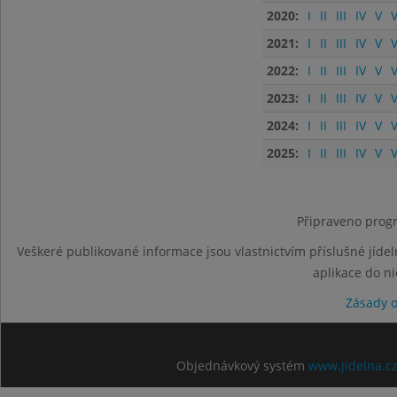
2020:
I
II
III
IV
V
V
2021:
I
II
III
IV
V
V
2022:
I
II
III
IV
V
V
2023:
I
II
III
IV
V
V
2024:
I
II
III
IV
V
V
2025:
I
II
III
IV
V
V
Připraveno progr
Veškeré publikované informace jsou vlastnictvím příslušné jídel
aplikace do n
Zásady 
Objednávkový systém
www.jidelna.c