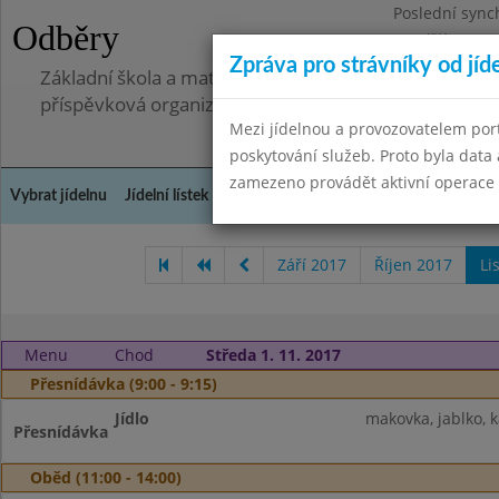
Poslední sync
Odběry
Pondělí 7.7.20
Zpráva pro strávníky od jíd
Základní škola a mateřská škola, Pavlovice u Přerova,
příspěvková organizace
Mezi jídelnou a provozovatelem por
poskytování služeb. Proto byla dat
zamezeno provádět aktivní operace (
Vybrat jídelnu
Jídelní lístek
Historie
Kontakty a informace
Spot
Září 2017
Říjen 2017
Li
Menu
Chod
Středa 1. 11. 2017
Přesnídávka (9:00 - 9:15)
Jídlo
makovka, jablko, 
Přesnídávka
Oběd (11:00 - 14:00)