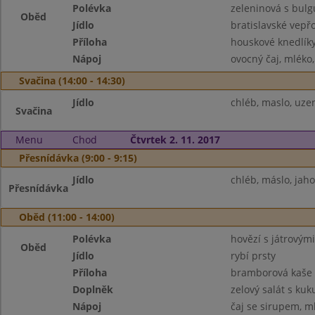
Polévka
zeleninová s bul
Oběd
Jídlo
bratislavské vepř
Příloha
houskové knedlík
Nápoj
ovocný čaj, mléko
Svačina (14:00 - 14:30)
Jídlo
chléb, maslo, uzen
Svačina
Menu
Chod
Čtvrtek 2. 11. 2017
Přesnídávka (9:00 - 9:15)
Jídlo
chléb, máslo, jah
Přesnídávka
Oběd (11:00 - 14:00)
Polévka
hovězí s játrovými
Oběd
Jídlo
rybí prsty
Příloha
bramborová kaše
Doplněk
zelový salát s kuku
Nápoj
čaj se sirupem, m