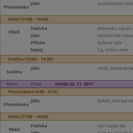
Jídlo
slunečnicový chlé
Přesnídávka
Oběd (11:00 - 14:00)
Polévka
kmínová s vejcem
Oběd
Jídlo
námořnické maso
Příloha
dušená rýže
Nápoj
čaj, mléko, voda
Svačina (14:00 - 14:30)
Jídlo
chléb, pomazánka 
Svačina
Menu
Chod
Středa 22. 11. 2017
Přesnídávka (9:00 - 9:15)
Jídlo
Rohlík, kefírové m
Přesnídávka
Oběd (11:00 - 14:00)
Polévka
rybí maďarská
Oběd
Jídlo
kuře na způsob b