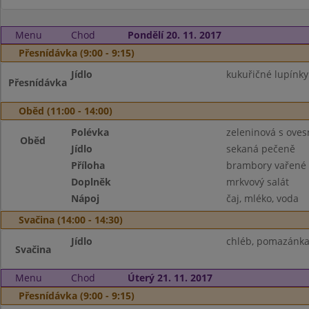
Menu
Chod
Pondělí 20. 11. 2017
Přesnídávka (9:00 - 9:15)
Jídlo
kukuřičné lupínky
Přesnídávka
Oběd (11:00 - 14:00)
Polévka
zeleninová s oves
Oběd
Jídlo
sekaná pečeně
Příloha
brambory vařené
Doplněk
mrkvový salát
Nápoj
čaj, mléko, voda
Svačina (14:00 - 14:30)
Jídlo
chléb, pomazánka 
Svačina
Menu
Chod
Úterý 21. 11. 2017
Přesnídávka (9:00 - 9:15)