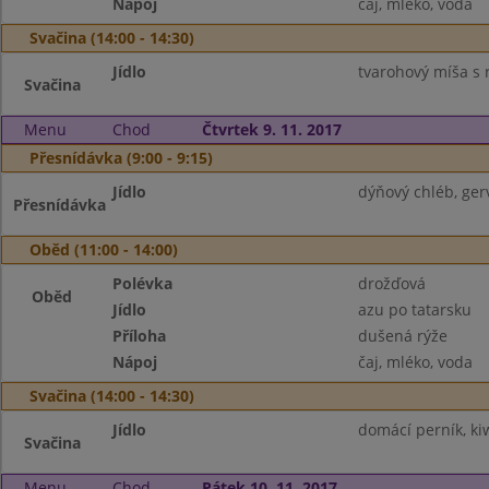
Nápoj
čaj, mléko, voda
Svačina (14:00 - 14:30)
Jídlo
tvarohový míša s r
Svačina
Menu
Chod
Čtvrtek 9. 11. 2017
Přesnídávka (9:00 - 9:15)
Jídlo
dýňový chléb, gerv
Přesnídávka
Oběd (11:00 - 14:00)
Polévka
drožďová
Oběd
Jídlo
azu po tatarsku
Příloha
dušená rýže
Nápoj
čaj, mléko, voda
Svačina (14:00 - 14:30)
Jídlo
domácí perník, ki
Svačina
Menu
Chod
Pátek 10. 11. 2017