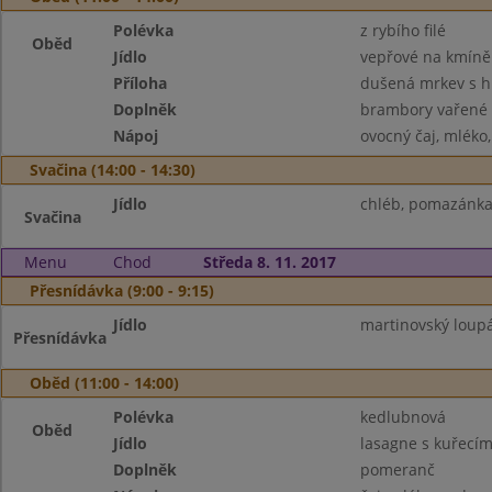
Polévka
z rybího filé
Oběd
Jídlo
vepřové na kmíně
Příloha
dušená mrkev s 
Doplněk
brambory vařené
Nápoj
ovocný čaj, mléko
Svačina (14:00 - 14:30)
Jídlo
chléb, pomazánka 
Svačina
Menu
Chod
Středa 8. 11. 2017
Přesnídávka (9:00 - 9:15)
Jídlo
martinovský loupá
Přesnídávka
Oběd (11:00 - 14:00)
Polévka
kedlubnová
Oběd
Jídlo
lasagne s kuřecí
Doplněk
pomeranč