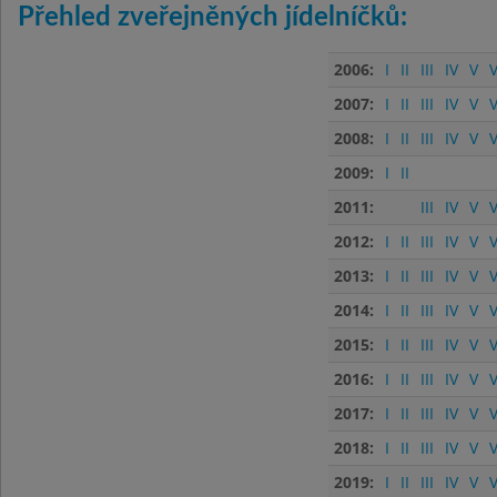
Přehled zveřejněných jídelníčků:
2006:
I
II
III
IV
V
V
2007:
I
II
III
IV
V
V
2008:
I
II
III
IV
V
V
2009:
I
II
2011:
III
IV
V
V
2012:
I
II
III
IV
V
V
2013:
I
II
III
IV
V
V
2014:
I
II
III
IV
V
V
2015:
I
II
III
IV
V
V
2016:
I
II
III
IV
V
V
2017:
I
II
III
IV
V
V
2018:
I
II
III
IV
V
V
2019:
I
II
III
IV
V
V