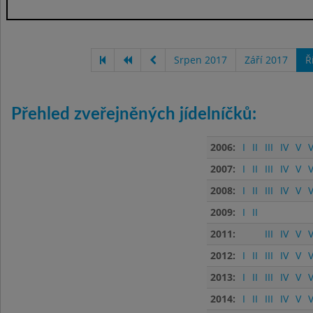
Srpen 2017
Září 2017
Ř
Přehled zveřejněných jídelníčků:
2006:
I
II
III
IV
V
V
2007:
I
II
III
IV
V
V
2008:
I
II
III
IV
V
V
2009:
I
II
2011:
III
IV
V
V
2012:
I
II
III
IV
V
V
2013:
I
II
III
IV
V
V
2014:
I
II
III
IV
V
V