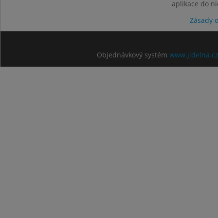
aplikace do n
Zásady 
Objednávkový systém
www.jidelna.c