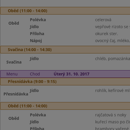
Oběd (11:00 - 14:00)
Polévka
celerová
Oběd
Jídlo
vepřové rizoto se
Příloha
okurek ster.
Nápoj
ovocný čaj, mléko
Svačina (14:00 - 14:30)
Jídlo
chléb, pomazánka 
Svačina
Menu
Chod
Úterý 31. 10. 2017
Přesnídávka (9:00 - 9:15)
Jídlo
rohlík, kefírové m
Přesnídávka
Oběd (11:00 - 14:00)
Polévka
rajčatová s noky
Oběd
Jídlo
kuřecí maso po č
Příloha
brambory vařené