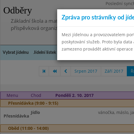
Poslední sync
Odběry
Pondělí 7.7.20
Zpráva pro strávníky od jíd
Základní škola a mateřská škola, Pavlovice u Přerova,
příspěvková organizace
Mezi jídelnou a provozovatelem por
poskytování služeb. Proto byla dat
zamezeno provádět aktivní operace (
Vybrat jídelnu
Jídelní lístek
Historie
Kontakty a informace
Spot
Srpen 2017
Září 2017
Ř
Menu
Chod
Pondělí 2. 10. 2017
Přesnídávka (9:00 - 9:15)
Jídlo
vánočka, máslo, ja
Přesnídávka
Oběd (11:00 - 14:00)