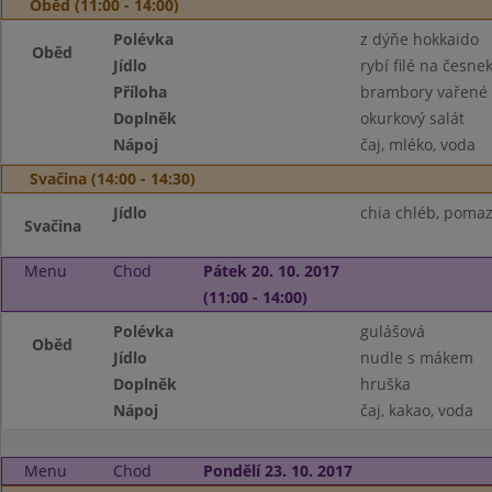
Oběd (11:00 - 14:00)
Polévka
z dýňe hokkaido
Oběd
Jídlo
rybí filé na česne
Příloha
brambory vařené
Doplněk
okurkový salát
Nápoj
čaj, mléko, voda
Svačina (14:00 - 14:30)
Jídlo
chia chléb, pomaz
Svačina
Menu
Chod
Pátek 20. 10. 2017
(11:00 - 14:00)
Polévka
gulášová
Oběd
Jídlo
nudle s mákem
Doplněk
hruška
Nápoj
čaj, kakao, voda
Menu
Chod
Pondělí 23. 10. 2017