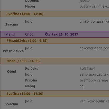
Doplněk
jablko
Nápoj
ovocný čaj, mléko
Svačina (14:00 - 14:30)
Jídlo
chléb, pomazánka z
Svačina
Menu
Chod
Čtvrtek 26. 10. 2017
Přesnídávka (9:00 - 9:15)
Jídlo
čokocroissant, p
Přesnídávka
Oběd (11:00 - 14:00)
Polévka
květáková
Oběd
Jídlo
záhorácký závitek
Příloha
brambory vařené
Nápoj
čaj
Svačina (14:00 - 14:30)
Jídlo
vanilkový pudink s
Svačina