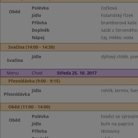
Polévka
čočková
Oběd
Jídlo
holandský řízek
Příloha
bramborová kaše
Doplněk
salát z červeného 
Nápoj
čaj, mléko, voda
Svačina (14:00 - 14:30)
Jídlo
dýňový chléb, po
Svačina
Menu
Chod
Středa 25. 10. 2017
Přesnídávka (9:00 - 9:15)
Jídlo
rohlík, termix, šv
Přesnídávka
Oběd (11:00 - 14:00)
Polévka
hovězí se sýrový
Oběd
Jídlo
kuře na paprice
Příloha
těstoviny