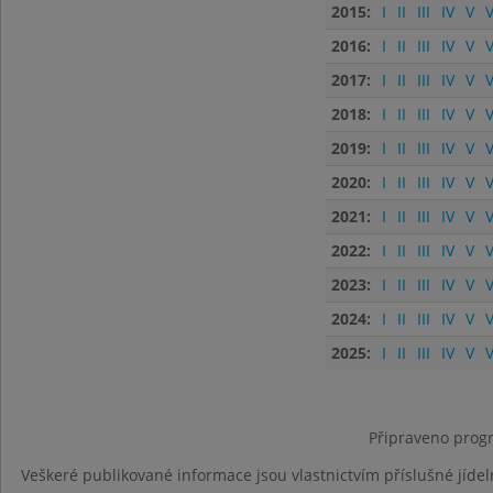
2015:
I
II
III
IV
V
V
2016:
I
II
III
IV
V
V
2017:
I
II
III
IV
V
V
2018:
I
II
III
IV
V
V
2019:
I
II
III
IV
V
V
2020:
I
II
III
IV
V
V
2021:
I
II
III
IV
V
V
2022:
I
II
III
IV
V
V
2023:
I
II
III
IV
V
V
2024:
I
II
III
IV
V
V
2025:
I
II
III
IV
V
V
Připraveno progr
Veškeré publikované informace jsou vlastnictvím příslušné jídel