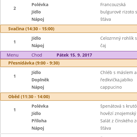
Polévka
Francouzská
2
Jídlo
bulgurové rizoto 
Nápoj
šťáva
Svačina (14:30 - 15:00)
Jídlo
Celozrnný rohlík 
1
Nápoj
čaj
Menu
Chod
Pátek 15. 9. 2017
Přesnídávka (9:00 - 9:30)
Jídlo
Chléb s máslem a
1
Doplněk
ředkvička,jablko
Nápoj
cappucino
Oběd (11:30 - 14:00)
Polévka
špenátová s krut
1
Jídlo
hovězí znojemský 
Příloha
Salát z čínského z
Nápoj
šťáva