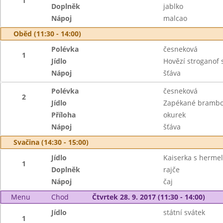
1
Doplněk
jablko
Nápoj
malcao
Oběd (11:30 - 14:00)
Polévka
česneková
1
Jídlo
Hovězí stroganof 
Nápoj
šťáva
Polévka
česneková
2
Jídlo
Zapékané brambo
Příloha
okurek
Nápoj
šťáva
Svačina (14:30 - 15:00)
Jídlo
Kaiserka s herme
1
Doplněk
rajče
Nápoj
čaj
Menu
Chod
Čtvrtek 28. 9. 2017 (11:30 - 14:00)
Jídlo
státní svátek
1