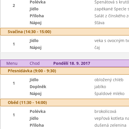
Polévka
Špenátová s krut
2
Jídlo
zapékané špecle
Příloha
Salát z čínského z
Nápoj
šťáva
Svačina (14:30 - 15:00)
Jídlo
veka s ovocným t
1
Nápoj
čaj
Menu
Chod
Pondělí 18. 9. 2017
Přesnídávka (9:00 - 9:30)
Jídlo
obložený chléb
1
Doplněk
jablko
Nápoj
špaldové mléko
Oběd (11:30 - 14:00)
Polévka
brokolicová
1
Jídlo
vepřová kotleta n
Příloha
dušená zelenina