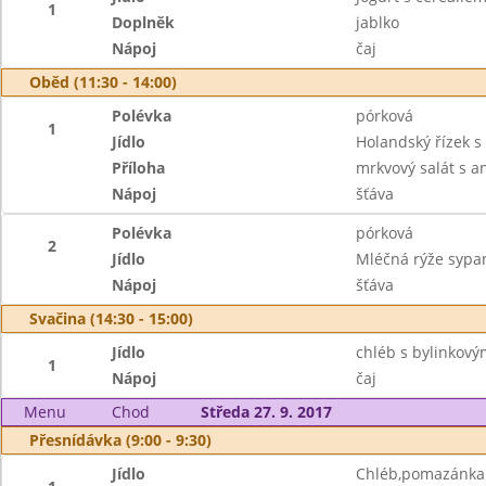
1
Doplněk
jablko
Nápoj
čaj
Oběd (11:30 - 14:00)
Polévka
pórková
1
Jídlo
Holandský řízek 
Příloha
mrkvový salát s 
Nápoj
šťáva
Polévka
pórková
2
Jídlo
Mléčná rýže sypan
Nápoj
šťáva
Svačina (14:30 - 15:00)
Jídlo
chléb s bylinkov
1
Nápoj
čaj
Menu
Chod
Středa 27. 9. 2017
Přesnídávka (9:00 - 9:30)
Jídlo
Chléb,pomazánka 