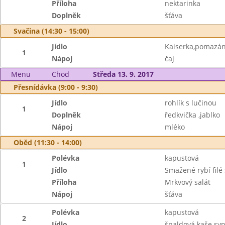
Příloha
nektarinka
Doplněk
šťáva
Svačina (14:30 - 15:00)
Jídlo
Kaiserka,pomazánk
1
Nápoj
čaj
Menu
Chod
Středa 13. 9. 2017
Přesnídávka (9:00 - 9:30)
Jídlo
rohlík s lučinou
1
Doplněk
ředkvička ,jablko
Nápoj
mléko
Oběd (11:30 - 14:00)
Polévka
kapustová
1
Jídlo
Smažené rybí filé
Příloha
Mrkvový salát
Nápoj
šťáva
Polévka
kapustová
2
Jídlo
špaldová kaše syp