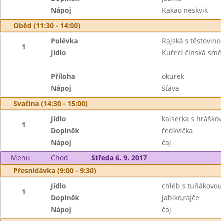
Nápoj
Kakao neskvik
Oběd (11:30 - 14:00)
Polévka
Rajská s těstovin
1
Jídlo
Kuřecí čínská smě
Příloha
okurek
Nápoj
šťáva
Svačina (14:30 - 15:00)
Jídlo
kaiserka s hrášk
1
Doplněk
ředkvička
Nápoj
čaj
Menu
Chod
Středa 6. 9. 2017
Přesnídávka (9:00 - 9:30)
Jídlo
chléb s tuňákov
1
Doplněk
jablko,rajče
Nápoj
čaj