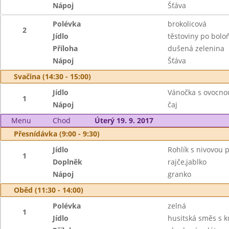
Nápoj
Šťáva
Polévka
brokolicová
2
Jídlo
těstoviny po bol
Příloha
dušená zelenina
Nápoj
Šťáva
Svačina (14:30 - 15:00)
Jídlo
Vánočka s ovocno
1
Nápoj
čaj
Menu
Chod
Úterý 19. 9. 2017
Přesnídávka (9:00 - 9:30)
Jídlo
Rohlík s nivovou
1
Doplněk
rajče,jablko
Nápoj
granko
Oběd (11:30 - 14:00)
Polévka
zelná
1
Jídlo
husitská směs s 