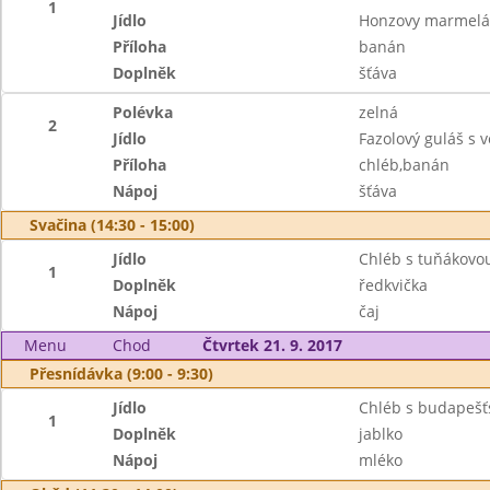
1
Jídlo
Honzovy marmelá
Příloha
banán
Doplněk
šťáva
Polévka
zelná
2
Jídlo
Fazolový guláš s
Příloha
chléb,banán
Nápoj
šťáva
Svačina (14:30 - 15:00)
Jídlo
Chléb s tuňákov
1
Doplněk
ředkvička
Nápoj
čaj
Menu
Chod
Čtvrtek 21. 9. 2017
Přesnídávka (9:00 - 9:30)
Jídlo
Chléb s budapeš
1
Doplněk
jablko
Nápoj
mléko