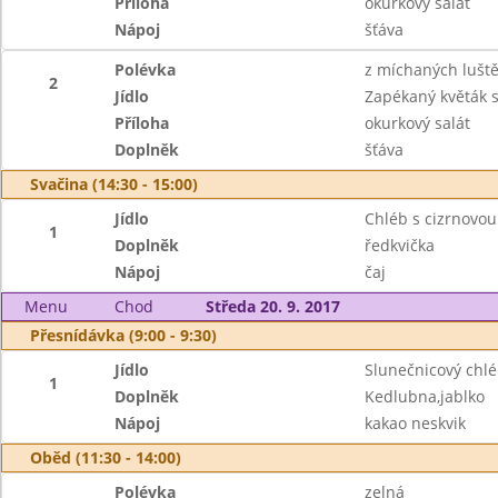
Příloha
okurkový salát
Nápoj
šťáva
Polévka
z míchaných lušt
2
Jídlo
Zapékaný květák 
Příloha
okurkový salát
Doplněk
šťáva
Svačina (14:30 - 15:00)
Jídlo
Chléb s cizrnovo
1
Doplněk
ředkvička
Nápoj
čaj
Menu
Chod
Středa 20. 9. 2017
Přesnídávka (9:00 - 9:30)
Jídlo
Slunečnicový ch
1
Doplněk
Kedlubna,jablko
Nápoj
kakao neskvik
Oběd (11:30 - 14:00)
Polévka
zelná