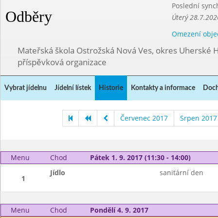
Poslední sync
Odběry
Úterý 28.7.202
Omezení obje
Mateřská škola Ostrožská Nová Ves, okres Uherské H
příspěvková organizace
Vybrat jídelnu
Jídelní lístek
Historie
Kontakty a informace
Doch
Červenec 2017
Srpen 2017
Menu
Chod
Pátek 1. 9. 2017 (11:30 - 14:00)
Jídlo
sanitární den
1
Menu
Chod
Pondělí 4. 9. 2017