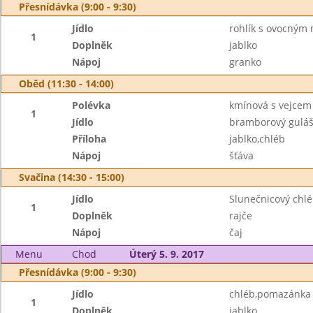
Přesnídávka (9:00 - 9:30)
Jídlo
rohlík s ovocným
1
Doplněk
jablko
Nápoj
granko
Oběd (11:30 - 14:00)
Polévka
kmínová s vejcem
1
Jídlo
bramborový gulá
Příloha
jablko,chléb
Nápoj
šťáva
Svačina (14:30 - 15:00)
Jídlo
Slunečnicový ch
1
Doplněk
rajče
Nápoj
čaj
Menu
Chod
Úterý 5. 9. 2017
Přesnídávka (9:00 - 9:30)
Jídlo
chléb,pomazánka 
1
Doplněk
jablko