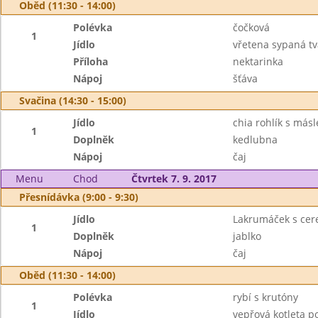
Oběd (11:30 - 14:00)
Polévka
čočková
1
Jídlo
vřetena sypaná t
Příloha
nektarinka
Nápoj
šťáva
Svačina (14:30 - 15:00)
Jídlo
chia rohlík s más
1
Doplněk
kedlubna
Nápoj
čaj
Menu
Chod
Čtvrtek 7. 9. 2017
Přesnídávka (9:00 - 9:30)
Jídlo
Lakrumáček s cer
1
Doplněk
jablko
Nápoj
čaj
Oběd (11:30 - 14:00)
Polévka
rybí s krutóny
1
Jídlo
vepřová kotleta 