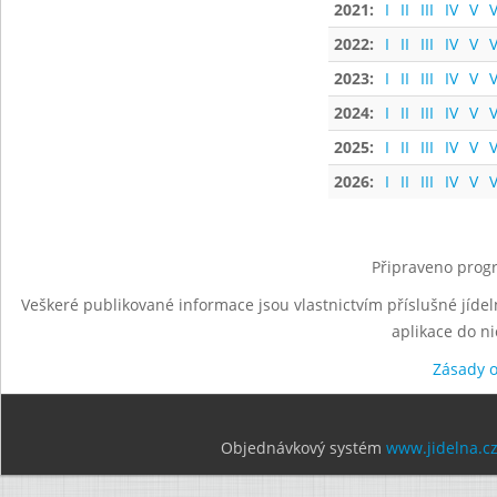
2021:
I
II
III
IV
V
V
2022:
I
II
III
IV
V
V
2023:
I
II
III
IV
V
V
2024:
I
II
III
IV
V
V
2025:
I
II
III
IV
V
V
2026:
I
II
III
IV
V
V
Připraveno progr
Veškeré publikované informace jsou vlastnictvím příslušné jídel
aplikace do n
Zásady 
Objednávkový systém
www.jidelna.c