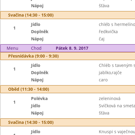
Nápoj
šťáva
Svačina (14:30 - 15:00)
Jídlo
chléb s hermelí
1
Doplněk
ředkvička
Nápoj
čaj
Menu
Chod
Pátek 8. 9. 2017
Přesnídávka (9:00 - 9:30)
Jídlo
Chléb s taveným 
1
Doplněk
jablko,rajče
Nápoj
caro
Oběd (11:30 - 14:00)
Polévka
zeleninová
1
Jídlo
Svíčková na smet
Nápoj
šťáva
Svačina (14:30 - 15:00)
Jídlo
Knuspi s vaječn