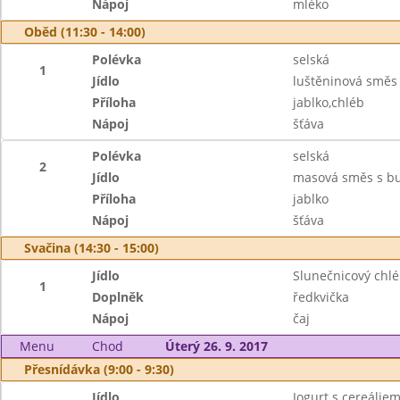
Nápoj
mléko
Oběd (11:30 - 14:00)
Polévka
selská
1
Jídlo
luštěninová směs
Příloha
jablko,chléb
Nápoj
šťáva
Polévka
selská
2
Jídlo
masová směs s b
Příloha
jablko
Nápoj
šťáva
Svačina (14:30 - 15:00)
Jídlo
Slunečnicový chl
1
Doplněk
ředkvička
Nápoj
čaj
Menu
Chod
Úterý 26. 9. 2017
Přesnídávka (9:00 - 9:30)
Jídlo
Jogurt s cereáliem