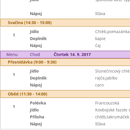
Nápoj
šťáva
Svačina (14:30 - 15:00)
Jídlo
Chléb,pomazánka 
1
Doplněk
kapie
Nápoj
čaj
Menu
Chod
Čtvrtek 14. 9. 2017
Přesnídávka (9:00 - 9:30)
Jídlo
Slunečnicový chl
1
Doplněk
rajče,jablko
Nápoj
caro
Oběd (11:30 - 14:00)
Polévka
Francouzská
1
Jídlo
Kovbojské fazole
Příloha
chléb,lakrumáček 
Nápoj
šťáva