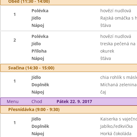
Oběd (11:30 - 14:00)
Polévka
hovězí nudlová
1
Jídlo
Rajská omáčka s 
Nápoj
šťáva
Polévka
hovězí nudlová
2
Jídlo
treska pečená na
Příloha
okurek
Nápoj
šťáva
Svačina (14:30 - 15:00)
Jídlo
chia rohlík s más
1
Doplněk
Míchaná zelenina
Nápoj
čaj
Menu
Chod
Pátek 22. 9. 2017
Přesnídávka (9:00 - 9:30)
Jídlo
Kaiserka s vaječ
1
Doplněk
Jablko,ředkvička
Nápoj
Horká čokoláda