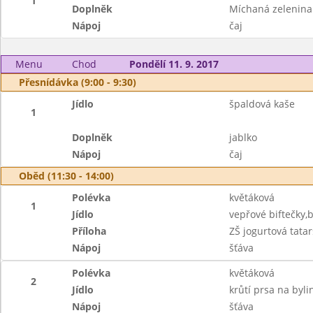
1
Doplněk
Míchaná zelenina
Nápoj
čaj
Menu
Chod
Pondělí 11. 9. 2017
Přesnídávka (9:00 - 9:30)
Jídlo
špaldová kaše
1
Doplněk
jablko
Nápoj
čaj
Oběd (11:30 - 14:00)
Polévka
květáková
1
Jídlo
vepřové biftečky
Příloha
ZŠ jogurtová tat
Nápoj
šťáva
Polévka
květáková
2
Jídlo
krůtí prsa na byl
Nápoj
šťáva