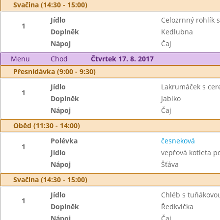
Svačina (14:30 - 15:00)
Jídlo
Celozrnný rohlík 
1
Doplněk
Kedlubna
Nápoj
Čaj
Menu
Chod
Čtvrtek 17. 8. 2017
Přesnídávka (9:00 - 9:30)
Jídlo
Lakrumáček s cer
1
Doplněk
Jablko
Nápoj
Čaj
Oběd (11:30 - 14:00)
Polévka
česneková
1
Jídlo
vepřová kotleta 
Nápoj
Šťáva
Svačina (14:30 - 15:00)
Jídlo
Chléb s tuňákov
1
Doplněk
Ředkvička
Nápoj
Čaj