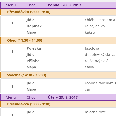
Menu
Chod
Pondělí 28. 8. 2017
Přesnídávka (9:00 - 9:30)
Jídlo
chléb s máslem a
1
Doplněk
rajče,jablko
Nápoj
kakao
Oběd (11:30 - 14:00)
Polévka
fazolová
1
Jídlo
doublevský skřiv
Příloha
rajčatový salát
Nápoj
šťáva
Svačina (14:30 - 15:00)
Jídlo
rohlík s taveným 
1
Nápoj
čaj
Menu
Chod
Úterý 29. 8. 2017
Přesnídávka (9:00 - 9:30)
Jídlo
mléčná rýže
1