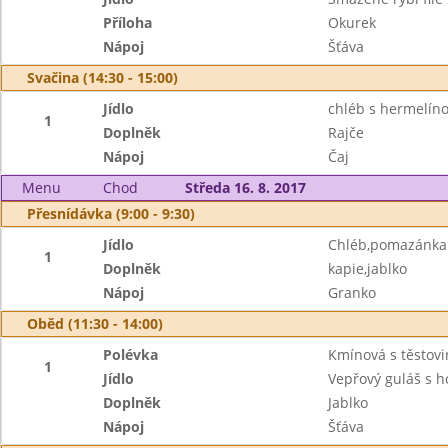
Příloha
Okurek
Nápoj
Šťáva
Svačina (14:30 - 15:00)
Jídlo
chléb s hermelí
1
Doplněk
Rajče
Nápoj
Čaj
Menu
Chod
Středa 16. 8. 2017
Přesnídávka (9:00 - 9:30)
Jídlo
Chléb,pomazánka c
1
Doplněk
kapie,jablko
Nápoj
Granko
Oběd (11:30 - 14:00)
Polévka
Kmínová s těstov
1
Jídlo
Vepřový guláš s 
Doplněk
Jablko
Nápoj
Šťáva