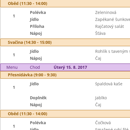
Oběd (11:30 - 14:00)
Polévka
Zeleninová
1
Jídlo
Zapékané šunkové 
Příloha
Rajčatový salát
Nápoj
Šťáva
Svačina (14:30 - 15:00)
Jídlo
Rohlík s taveným
1
Nápoj
Čaj
Menu
Chod
Úterý 15. 8. 2017
Přesnídávka (9:00 - 9:30)
Jídlo
špaldová kaše
1
Doplněk
Jablko
Nápoj
Čaj
Oběd (11:30 - 14:00)
Polévka
Čočková
1
Jídlo
Smažené rybí filé