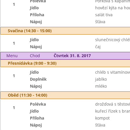
Polévka
Pórková s kapání
1
Jídlo
hovězí kýta na ho
Příloha
salát tiva
Nápoj
šťáva
Svačina (14:30 - 15:00)
Jídlo
slunečnicový chl
1
Nápoj
čaj
Menu
Chod
Čtvrtek 31. 8. 2017
Přesnídávka (9:00 - 9:30)
Jídlo
chléb s vitamíno
1
Doplněk
jablko
Nápoj
mléko
Oběd (11:30 - 14:00)
Polévka
drožďová s těstov
1
Jídlo
kuřecí řízek s br
Příloha
kompot
Nápoj
šťáva