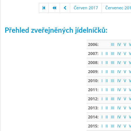
Červen 2017
Červenec 20
Přehled zveřejněných jídelníčků:
2006:
III
IV
V
V
2007:
I
II
III
IV
V
V
2008:
I
II
III
IV
V
V
2009:
I
II
III
IV
V
V
2010:
I
II
III
IV
V
V
2011:
I
II
III
IV
V
V
2012:
I
II
III
IV
V
V
2013:
I
II
III
IV
V
V
2014:
I
II
III
IV
V
V
2015:
I
II
III
IV
V
V