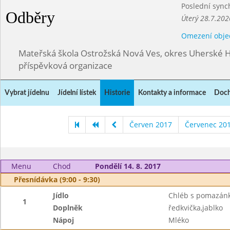
Poslední sync
Odběry
Úterý 28.7.202
Omezení obje
Mateřská škola Ostrožská Nová Ves, okres Uherské H
příspěvková organizace
Vybrat jídelnu
Jídelní lístek
Historie
Kontakty a informace
Doch
Červen 2017
Červenec 20
Menu
Chod
Pondělí 14. 8. 2017
Přesnídávka (9:00 - 9:30)
Jídlo
Chléb s pomazán
1
Doplněk
ředkvička,jablko
Nápoj
Mléko