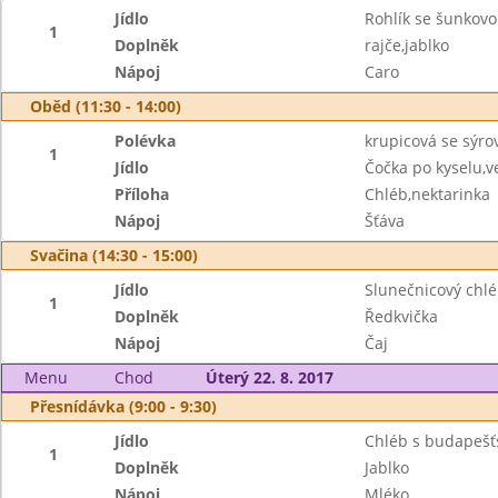
Jídlo
Rohlík se šunkov
1
Doplněk
rajče,jablko
Nápoj
Caro
Oběd (11:30 - 14:00)
Polévka
krupicová se sýr
1
Jídlo
Čočka po kyselu,v
Příloha
Chléb,nektarinka
Nápoj
Šťáva
Svačina (14:30 - 15:00)
Jídlo
Slunečnicový chl
1
Doplněk
Ředkvička
Nápoj
Čaj
Menu
Chod
Úterý 22. 8. 2017
Přesnídávka (9:00 - 9:30)
Jídlo
Chléb s budapeš
1
Doplněk
Jablko
Nápoj
Mléko