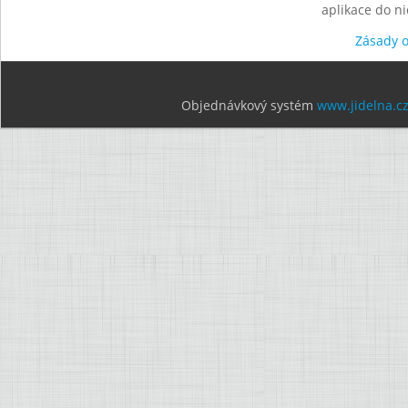
aplikace do n
Zásady 
Objednávkový systém
www.jidelna.c