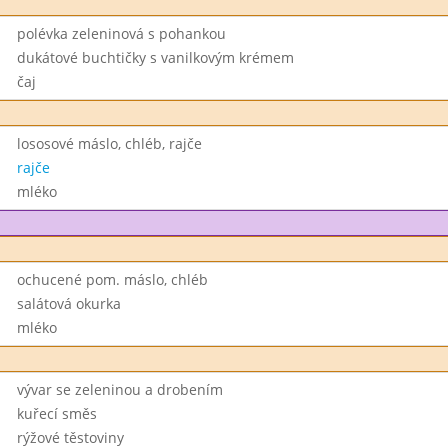
polévka zeleninová s pohankou
dukátové buchtičky s vanilkovým krémem
čaj
lososové máslo, chléb, rajče
rajče
mléko
ochucené pom. máslo, chléb
salátová okurka
mléko
vývar se zeleninou a drobením
kuřecí směs
rýžové těstoviny