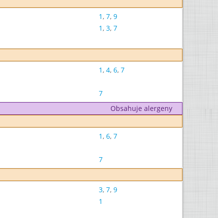
1
,
7
,
9
1
,
3
,
7
1
,
4
,
6
,
7
7
Obsahuje alergeny
1
,
6
,
7
7
3
,
7
,
9
1