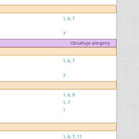
1
,
6
,
7
7
Obsahuje alergeny
1
,
6
,
7
7
1
,
6
,
9
1
,
7
1
1
,
6
,
7
,
11