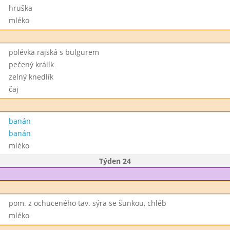
hruška
mléko
polévka rajská s bulgurem
pečený králík
zelný knedlík
čaj
banán
banán
mléko
Týden 24
pom. z ochuceného tav. sýra se šunkou, chléb
mléko