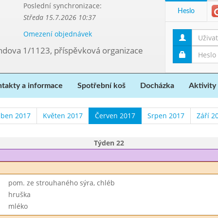
Poslední synchronizace:
Heslo
Středa 15.7.2026 10:37
Omezení objednávek
ndova 1/1123, příspěvková organizace
takty a informace
Spotřební koš
Docházka
Aktivity
ben 2017
Květen 2017
Červen 2017
Srpen 2017
Září 2
Týden 22
pom. ze strouhaného sýra, chléb
hruška
mléko