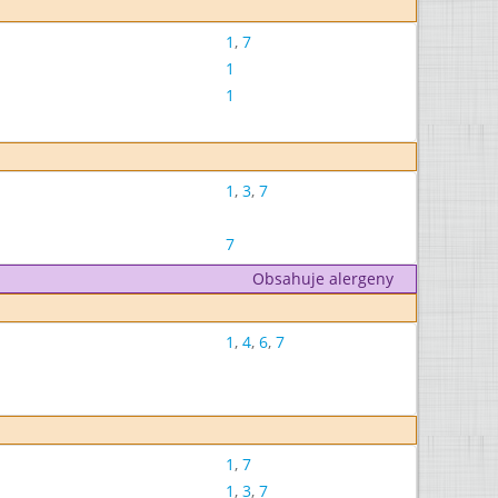
1
,
7
1
1
1
,
3
,
7
7
Obsahuje alergeny
1
,
4
,
6
,
7
1
,
7
1
,
3
,
7