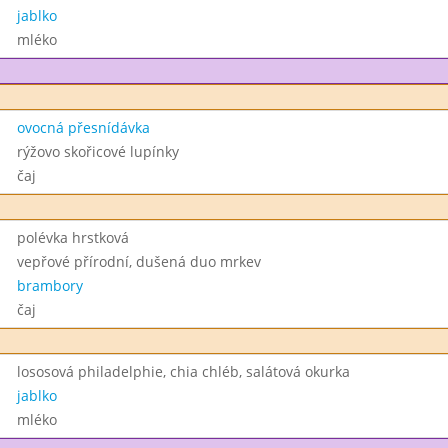
jablko
mléko
ovocná přesnídávka
rýžovo skořicové lupínky
čaj
polévka hrstková
vepřové přírodní, dušená duo mrkev
brambory
čaj
lososová philadelphie, chia chléb, salátová okurka
jablko
mléko