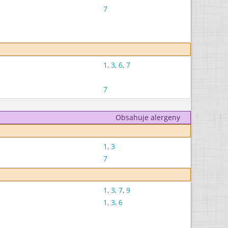
7
1
,
3
,
6
,
7
7
Obsahuje alergeny
1
,
3
7
1
,
3
,
7
,
9
1
,
3
,
6