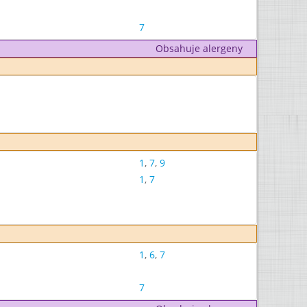
7
Obsahuje alergeny
1
,
7
,
9
1
,
7
1
,
6
,
7
7