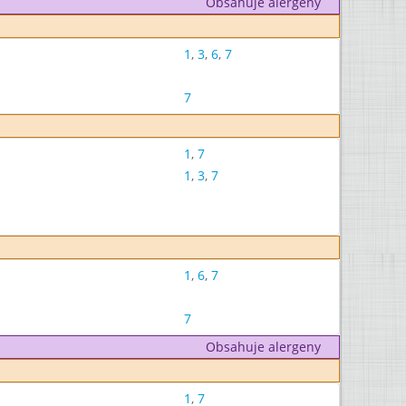
Obsahuje alergeny
1
,
3
,
6
,
7
7
1
,
7
1
,
3
,
7
1
,
6
,
7
7
Obsahuje alergeny
1
,
7