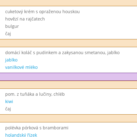
cuketový krém s opraženou houskou
hovězí na rajčatech
bulgur
čaj
domácí koláč s pudinkem a zakysanou smetanou, jablko
jablko
vanilkové mléko
pom. z tuňáka a lučiny, chléb
kiwi
čaj
polévka pórková s bramborami
holandský řízek