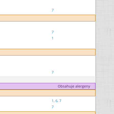
7
7
1
7
Obsahuje alergeny
1
,
6
,
7
7