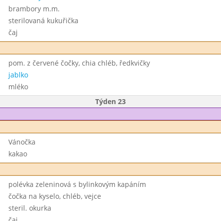
brambory m.m.
sterilovaná kukuřička
čaj
pom. z červené čočky, chia chléb, ředkvičky
jablko
mléko
Týden 23
Vánočka
kakao
polévka zeleninová s bylinkovým kapáním
čočka na kyselo, chléb, vejce
steril. okurka
čaj