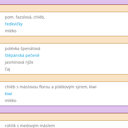
pom. fazolová, chléb,
ředkvičky
mléko
polévka špenátová
štěpánská pečeně
jasmínová rýže
čaj
chléb s máslovou florou a plátkovým sýrem, kiwi
kiwi
mléko
rohlík s medovým máslem