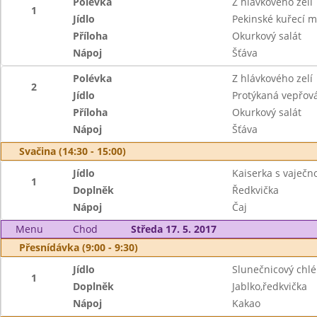
Polévka
Z hlávkového zelí
1
Jídlo
Pekinské kuřecí m
Příloha
Okurkový salát
Nápoj
Šťáva
Polévka
Z hlávkového zelí
2
Jídlo
Protýkaná vepřov
Příloha
Okurkový salát
Nápoj
Šťáva
Svačina (14:30 - 15:00)
Jídlo
Kaiserka s vaječ
1
Doplněk
Ředkvička
Nápoj
Čaj
Menu
Chod
Středa 17. 5. 2017
Přesnídávka (9:00 - 9:30)
Jídlo
Slunečnicový chl
1
Doplněk
Jablko,ředkvička
Nápoj
Kakao