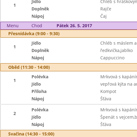
Jídlo
Chléb s hráškov
1
Doplněk
Rajče
Nápoj
Čaj
Menu
Chod
Pátek 26. 5. 2017
Přesnídávka (9:00 - 9:30)
Jídlo
Chléb s máslem a
1
Doplněk
ředkvička,jablko
Nápoj
Cappuccino
Oběd (11:30 - 14:00)
Polévka
Mrkvová s kapán
1
Jídlo
vepřová kýta na a
Příloha
Kompot
Nápoj
Šťáva
Polévka
Mrkvová s kapán
2
Jídlo
Špenát s vejcem,
Nápoj
Šťáva
Svačina (14:30 - 15:00)