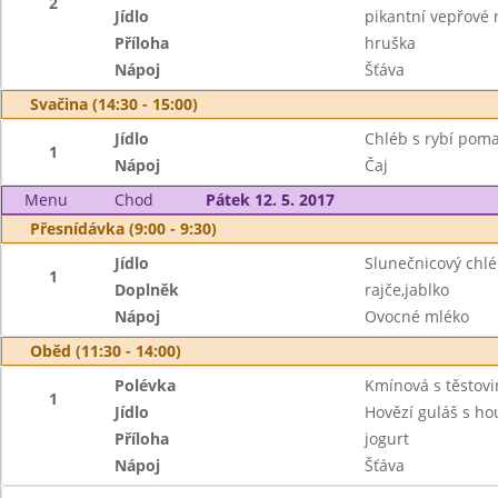
2
Jídlo
pikantní vepřové
Příloha
hruška
Nápoj
Šťáva
Svačina (14:30 - 15:00)
Jídlo
Chléb s rybí pom
1
Nápoj
Čaj
Menu
Chod
Pátek 12. 5. 2017
Přesnídávka (9:00 - 9:30)
Jídlo
Slunečnicový chl
1
Doplněk
rajče,jablko
Nápoj
Ovocné mléko
Oběd (11:30 - 14:00)
Polévka
Kmínová s těstov
1
Jídlo
Hovězí guláš s h
Příloha
jogurt
Nápoj
Šťáva