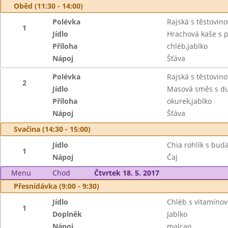
Oběd (11:30 - 14:00)
Polévka
Rajská s těstovino
1
Jídlo
Hrachová kaše s
Příloha
chléb,jablko
Nápoj
Šťáva
Polévka
Rajská s těstovino
2
Jídlo
Masová směs s du
Příloha
okurek,jablko
Nápoj
Šťáva
Svačina (14:30 - 15:00)
Jídlo
Chia rohlík s bu
1
Nápoj
Čaj
Menu
Chod
Čtvrtek 18. 5. 2017
Přesnídávka (9:00 - 9:30)
Jídlo
Chléb s vitamín
1
Doplněk
Jablko
Nápoj
malcao