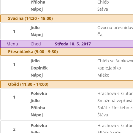
Příloha
Chléb
Nápoj
Šťáva
Svačina (14:30 - 15:00)
Jídlo
Ovocná přesnídáv
1
Nápoj
Čaj
Menu
Chod
Středa 10. 5. 2017
Přesnídávka (9:00 - 9:30)
Jídlo
Chléb se šunkovo
1
Doplněk
kapie,jablko
Nápoj
Mléko
Oběd (11:30 - 14:00)
Polévka
Hrachová s krutó
1
Jídlo
Smažená vepřová 
Příloha
Salát z čínského z
Nápoj
Šťáva
Polévka
Hrachová s krutó
2
Jídlo
Mléčná rýže