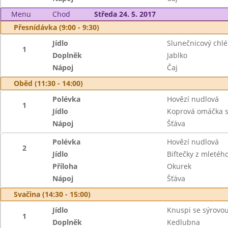
Menu
Chod
Středa 24. 5. 2017
Přesnídávka (9:00 - 9:30)
Jídlo
Slunečnicový chl
1
Doplněk
Jablko
Nápoj
Čaj
Oběd (11:30 - 14:00)
Polévka
Hovězí nudlová
1
Jídlo
Koprová omáčka s
Nápoj
Šťáva
Polévka
Hovězí nudlová
2
Jídlo
Biftečky z mleté
Příloha
Okurek
Nápoj
Šťáva
Svačina (14:30 - 15:00)
Jídlo
Knuspi se sýrov
1
Doplněk
Kedlubna