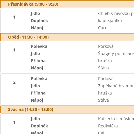
Přesnídávka (9:00 - 9:30)
Jídlo
Chléb s nivovou
1
Doplněk
kapie,jablko
Nápoj
Caro
Oběd (11:30 - 14:00)
Polévka
Pórková
1
Jídlo
Špagety po milán
Příloha
hruška
Nápoj
Šťáva
Polévka
Pórková
2
Jídlo
Zapékané brambo
Příloha
hruška
Nápoj
Šťáva
Svačina (14:30 - 15:00)
Jídlo
Kaiserka s másle
1
Doplněk
Ředkvička
Nápoj
Čaj