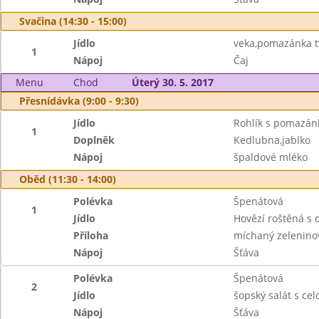
Svačina (14:30 - 15:00)
Jídlo
veka,pomazánka 
1
Nápoj
Čaj
Menu
Chod
Úterý 30. 5. 2017
Přesnídávka (9:00 - 9:30)
Jídlo
Rohlík s pomazá
1
Doplněk
Kedlubna,jablko
Nápoj
špaldové mléko
Oběd (11:30 - 14:00)
Polévka
Špenátová
1
Jídlo
Hovězí roštěná s 
Příloha
míchaný zeleninov
Nápoj
Šťáva
Polévka
Špenátová
2
Jídlo
šopský salát s c
Nápoj
Šťáva