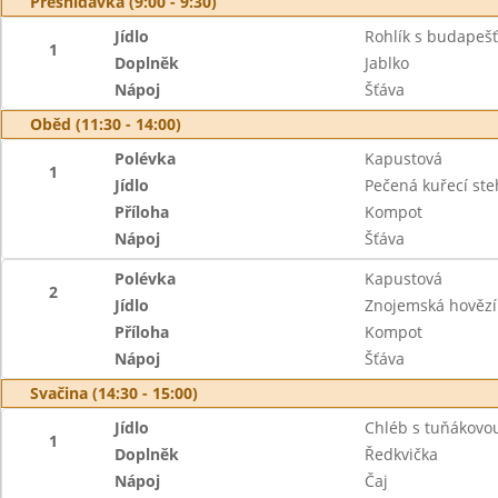
Přesnídávka (9:00 - 9:30)
Jídlo
Rohlík s budape
1
Doplněk
Jablko
Nápoj
Šťáva
Oběd (11:30 - 14:00)
Polévka
Kapustová
1
Jídlo
Pečená kuřecí st
Příloha
Kompot
Nápoj
Šťáva
Polévka
Kapustová
2
Jídlo
Znojemská hovězí
Příloha
Kompot
Nápoj
Šťáva
Svačina (14:30 - 15:00)
Jídlo
Chléb s tuňákov
1
Doplněk
Ředkvička
Nápoj
Čaj