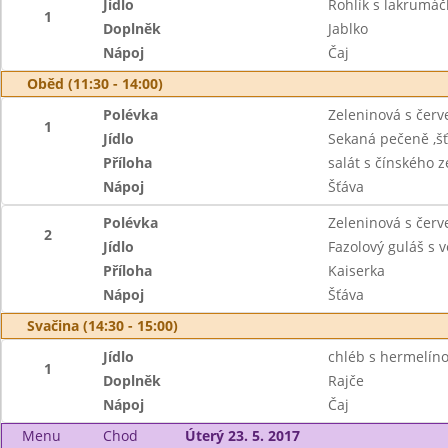
Jídlo
Rohlík s lakrumá
1
Doplněk
Jablko
Nápoj
Čaj
Oběd (11:30 - 14:00)
Polévka
Zeleninová s čer
1
Jídlo
Sekaná pečeně ,š
Příloha
salát s čínského z
Nápoj
Šťáva
Polévka
Zeleninová s čer
2
Jídlo
Fazolový guláš s
Příloha
Kaiserka
Nápoj
Šťáva
Svačina (14:30 - 15:00)
Jídlo
chléb s hermelí
1
Doplněk
Rajče
Nápoj
Čaj
Menu
Chod
Úterý 23. 5. 2017