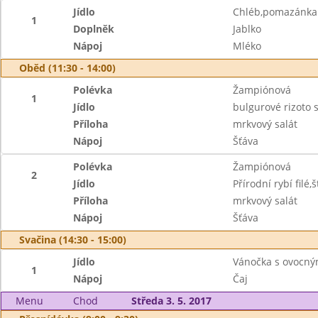
Jídlo
Chléb,pomazánka 
1
Doplněk
Jablko
Nápoj
Mléko
Oběd (11:30 - 14:00)
Polévka
Žampiónová
1
Jídlo
bulgurové rizoto
Příloha
mrkvový salát
Nápoj
Šťáva
Polévka
Žampiónová
2
Jídlo
Přírodní rybí fil
Příloha
mrkvový salát
Nápoj
Šťáva
Svačina (14:30 - 15:00)
Jídlo
Vánočka s ovocn
1
Nápoj
Čaj
Menu
Chod
Středa 3. 5. 2017