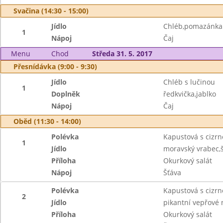
Svačina (14:30 - 15:00)
Jídlo
Chléb,pomazánka z
1
Nápoj
Čaj
Menu
Chod
Středa 31. 5. 2017
Přesnídávka (9:00 - 9:30)
Jídlo
Chléb s lučinou
1
Doplněk
ředkvička,jablko
Nápoj
Čaj
Oběd (11:30 - 14:00)
Polévka
Kapustová s cizr
1
Jídlo
moravský vrabec,
Příloha
Okurkový salát
Nápoj
Šťáva
Polévka
Kapustová s cizr
2
Jídlo
pikantní vepřové 
Příloha
Okurkový salát