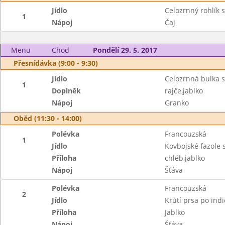
Jídlo
Celozrnný rohlík
1
Nápoj
Čaj
Menu
Chod
Pondělí 29. 5. 2017
Přesnídávka (9:00 - 9:30)
Jídlo
Celozrnná bulka 
1
Doplněk
rajče,jablko
Nápoj
Granko
Oběd (11:30 - 14:00)
Polévka
Francouzská
1
Jídlo
Kovbojské fazole
Příloha
chléb,jablko
Nápoj
Šťáva
Polévka
Francouzská
2
Jídlo
Krůtí prsa po ind
Příloha
Jablko
Nápoj
Šťáva