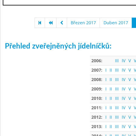
Březen 2017
Duben 2017
Přehled zveřejněných jídelníčků:
2006:
III
IV
V
V
2007:
I
II
III
IV
V
V
2008:
I
II
III
IV
V
V
2009:
I
II
III
IV
V
V
2010:
I
II
III
IV
V
V
2011:
I
II
III
IV
V
V
2012:
I
II
III
IV
V
V
2013:
I
II
III
IV
V
V
2014:
I
II
III
IV
V
V