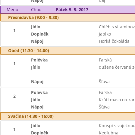
Nápoj
Čaj
Menu
Chod
Pátek 5. 5. 2017
Přesnídávka (9:00 - 9:30)
Jídlo
Chléb s vitamín
1
Doplněk
Jablko
Nápoj
Horká čokoláda
Oběd (11:30 - 14:00)
Polévka
Farská
1
Jídlo
dušené červené z
Nápoj
Šťáva
Polévka
Farská
2
Jídlo
Krůtí maso na kar
Nápoj
Šťáva
Svačina (14:30 - 15:00)
Jídlo
Knuspi s vaječn
1
Doplněk
Kedlubna