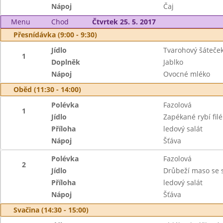
Nápoj
Čaj
Menu
Chod
Čtvrtek 25. 5. 2017
Přesnídávka (9:00 - 9:30)
Jídlo
Tvarohový šáteče
1
Doplněk
Jablko
Nápoj
Ovocné mléko
Oběd (11:30 - 14:00)
Polévka
Fazolová
1
Jídlo
Zapékané rybí fil
Příloha
ledový salát
Nápoj
Šťáva
Polévka
Fazolová
2
Jídlo
Drůbeží maso se 
Příloha
ledový salát
Nápoj
Šťáva
Svačina (14:30 - 15:00)