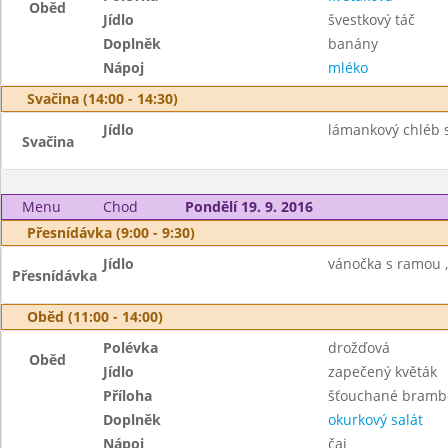
Oběd
Jídlo
švestkový táč
Doplněk
banány
Nápoj
mléko
Svačina (14:00 - 14:30)
Jídlo
lámankový chléb 
Svačina
Menu
Chod
Pondělí 19. 9. 2016
Přesnídávka (9:00 - 9:30)
Jídlo
vánočka s ramou ,
Přesnídávka
Oběd (11:00 - 14:00)
Polévka
drožďová
Oběd
Jídlo
zapečený květák
Příloha
šťouchané bramb
Doplněk
okurkový salát
Nápoj
čaj