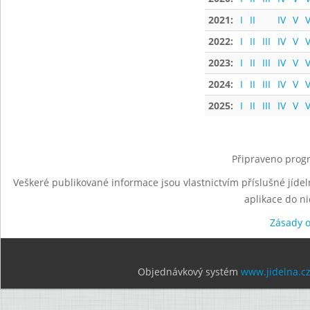
2021:
I
II
IV
V
V
2022:
I
II
III
IV
V
V
2023:
I
II
III
IV
V
V
2024:
I
II
III
IV
V
V
2025:
I
II
III
IV
V
V
Připraveno progr
Veškeré publikované informace jsou vlastnictvím příslušné jídel
aplikace do n
Zásady 
Objednávkový systém
www.jidelna.c