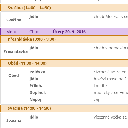
Svačina (14:00 - 14:30)
Jídlo
chléb Moskva s c
Svačina
Menu
Chod
Úterý 20. 9. 2016
Přesnídávka (9:00 - 9:30)
Jídlo
chléb s pomazánk
Přesnídávka
Oběd (11:00 - 14:00)
Polévka
cizrnová se zelen
Oběd
Jídlo
hovězí maso na 
Příloha
knedlík
Doplněk
nudličky z červen
Nápoj
čaj
Svačina (14:00 - 14:30)
Jídlo
vícezrná večka s
Svačina