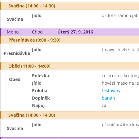
Svačina (14:00 - 14:30)
Jídlo
drdol s ramou,jab
Svačina
Menu
Chod
Úterý 27. 9. 2016
Přesnídávka (9:00 - 9:30)
Jídlo
tmavý chléb s lu
Přesnídávka
Oběd (11:00 - 14:00)
Polévka
celerová s kruton
Oběd
Jídlo
hovězí maso na l
Příloha
těstoviny
Doplněk
banán
Nápoj
čaj
Svačina (14:00 - 14:30)
Jídlo
pšeničnožitná ko
Svačina