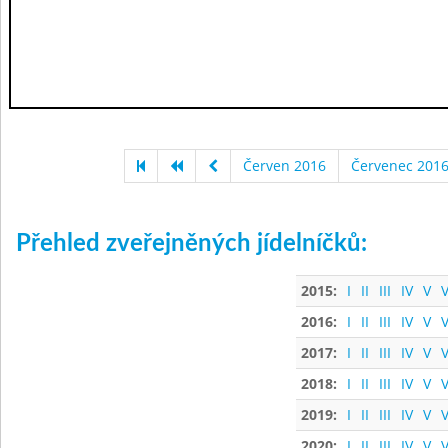
Červen 2016
Červenec 201
Přehled zveřejněných jídelníčků:
2015:
I
II
III
IV
V
V
2016:
I
II
III
IV
V
V
2017:
I
II
III
IV
V
V
2018:
I
II
III
IV
V
V
2019:
I
II
III
IV
V
V
2020:
I
II
III
IV
V
V