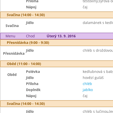
Příloha
těstoviny,sýrová 
Nápoj
čaj
Svačina (14:00 - 14:30)
Jídlo
dalamánek s ked
Svačina
Menu
Chod
Úterý 13. 9. 2016
Přesnídávka (9:00 - 9:30)
Jídlo
chléb s droždovo
Přesnídávka
Oběd (11:00 - 14:00)
Polévka
kedlubnová s bab
Oběd
Jídlo
hovězí guláš
Příloha
chléb
Doplněk
jablko
Nápoj
čaj
Svačina (14:00 - 14:30)
Jídlo
chléb s lučinou,le