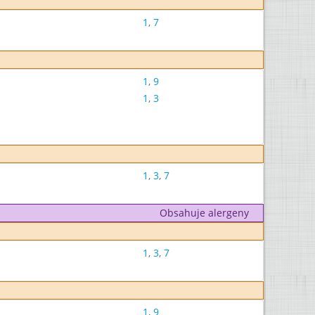
1
,
7
1
,
9
1
,
3
1
,
3
,
7
Obsahuje alergeny
1
,
3
,
7
1
,
9