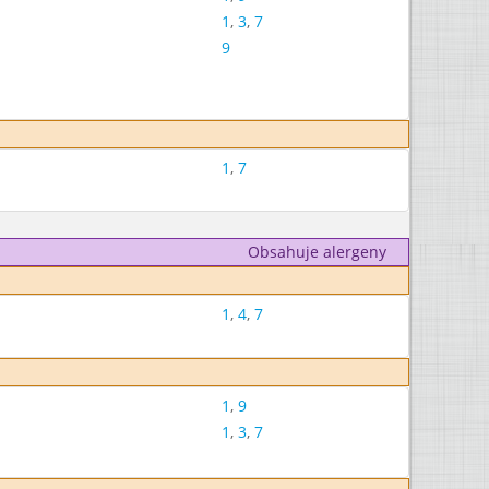
1
,
3
,
7
9
1
,
7
Obsahuje alergeny
1
,
4
,
7
1
,
9
1
,
3
,
7