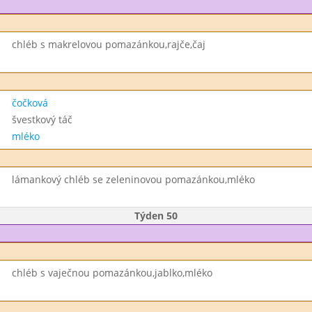
chléb s makrelovou pomazánkou,rajče,čaj
čočková
švestkový táč
mléko
lámankový chléb se zeleninovou pomazánkou,mléko
Týden 50
chléb s vaječnou pomazánkou,jablko,mléko