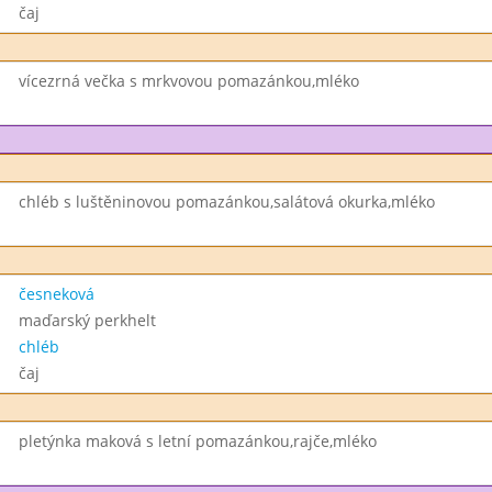
čaj
vícezrná večka s mrkvovou pomazánkou,mléko
chléb s luštěninovou pomazánkou,salátová okurka,mléko
česneková
maďarský perkhelt
chléb
čaj
pletýnka maková s letní pomazánkou,rajče,mléko