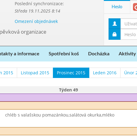
Poslední synchronizace:
Heslo
Středa 19.11.2025 8:14
Omezení objednávek
spěvková organizace
takty a informace
Spotřební koš
Docházka
Aktivity
en 2015
Listopad 2015
Prosinec 2015
Leden 2016
Únor 
Týden 49
chléb s valašskou pomazánkou,salátová okurka,mléko