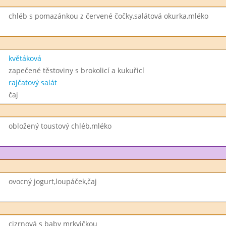
chléb s pomazánkou z červené čočky,salátová okurka,mléko
květáková
zapečené těstoviny s brokolicí a kukuřicí
rajčatový salát
čaj
obložený toustový chléb,mléko
ovocný jogurt,loupáček,čaj
cizrnová s baby mrkvičkou