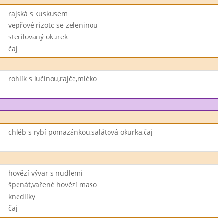
rajská s kuskusem
vepřové rizoto se zeleninou
sterilovaný okurek
čaj
rohlík s lučinou,rajče,mléko
chléb s rybí pomazánkou,salátová okurka,čaj
hovězí vývar s nudlemi
špenát,vařené hovězí maso
knedlíky
čaj