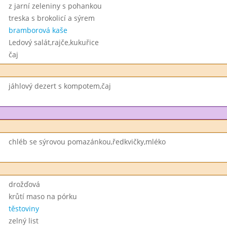
z jarní zeleniny s pohankou
treska s brokolicí a sýrem
bramborová kaše
Ledový salát,rajče,kukuřice
čaj
jáhlový dezert s kompotem,čaj
chléb se sýrovou pomazánkou,ředkvičky,mléko
drožďová
krůtí maso na pórku
těstoviny
zelný list