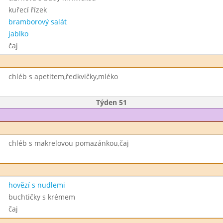
kuřecí řízek
bramborový salát
jablko
čaj
chléb s apetitem,ředkvičky,mléko
Týden 51
chléb s makrelovou pomazánkou,čaj
hovězí s nudlemi
buchtičky s krémem
čaj