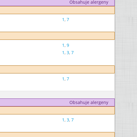
Obsahuje alergeny
1
,
7
1
,
9
1
,
3
,
7
1
,
7
Obsahuje alergeny
1
,
3
,
7