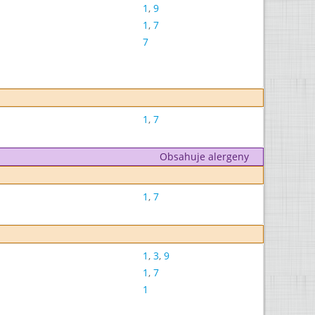
1
,
9
1
,
7
7
1
,
7
Obsahuje alergeny
1
,
7
1
,
3
,
9
1
,
7
1