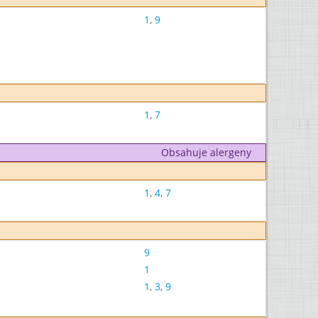
1
,
9
1
,
7
Obsahuje alergeny
1
,
4
,
7
9
1
1
,
3
,
9