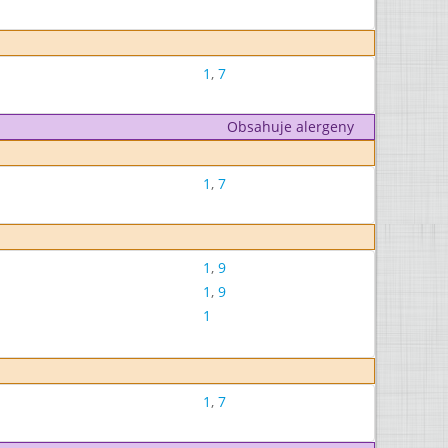
1
,
7
Obsahuje alergeny
1
,
7
1
,
9
1
,
9
1
1
,
7