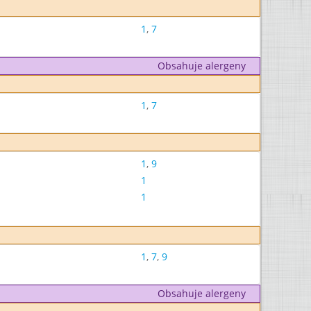
1
,
7
Obsahuje alergeny
1
,
7
1
,
9
1
1
1
,
7
,
9
Obsahuje alergeny