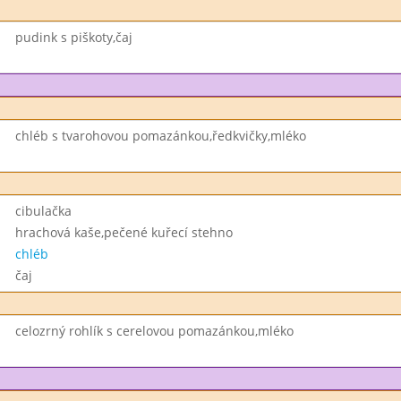
pudink s piškoty,čaj
chléb s tvarohovou pomazánkou,ředkvičky,mléko
cibulačka
hrachová kaše,pečené kuřecí stehno
chléb
čaj
celozrný rohlík s cerelovou pomazánkou,mléko