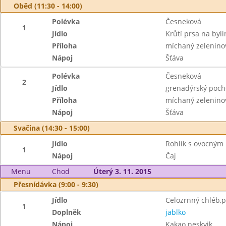
Oběd (11:30 - 14:00)
Polévka
Česneková
1
Jídlo
Krůtí prsa na byl
Příloha
míchaný zeleninov
Nápoj
Šťáva
Polévka
Česneková
2
Jídlo
grenadýrský poc
Příloha
míchaný zeleninov
Nápoj
Šťáva
Svačina (14:30 - 15:00)
Jídlo
Rohlík s ovocným
1
Nápoj
Čaj
Menu
Chod
Úterý 3. 11. 2015
Přesnídávka (9:00 - 9:30)
Jídlo
Celozrnný chléb,
1
Doplněk
jablko
Nápoj
Kakao neskvik