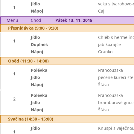
Jídlo
veka s tvarohovo
1
Nápoj
Čaj
Menu
Chod
Pátek 13. 11. 2015
Přesnídávka (9:00 - 9:30)
Jídlo
Chléb s hermelí
1
Doplněk
jablko,rajče
Nápoj
Granko
Oběd (11:30 - 14:00)
Polévka
Francouzská
1
Jídlo
pečené kuřecí st
Nápoj
Šťáva
Polévka
Francouzská
2
Jídlo
bramborové gnocc
Nápoj
Šťáva
Svačina (14:30 - 15:00)
Jídlo
Knuspi s vaječn
1