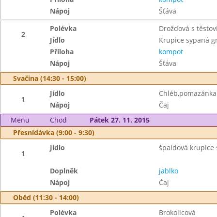
Nápoj
Šťáva
Polévka
Drožďová s těstov
2
Jídlo
Krupice sypaná 
Příloha
kompot
Nápoj
Šťáva
Svačina (14:30 - 15:00)
Jídlo
Chléb,pomazánka z
1
Nápoj
Čaj
Menu
Chod
Pátek 27. 11. 2015
Přesnídávka (9:00 - 9:30)
Jídlo
špaldová krupice 
1
Doplněk
jablko
Nápoj
Čaj
Oběd (11:30 - 14:00)
Polévka
Brokolicová