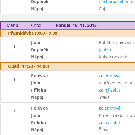
Doplněk
míchaná zelenina
Nápoj
Čaj
Menu
Chod
Pondělí 16. 11. 2015
Přesnídávka (9:00 - 9:30)
Jídlo
Rohlík s medový
1
Doplněk
jablko
Nápoj
Kakao neskvik
Oběd (11:30 - 14:00)
Polévka
zeleninová
1
Jídlo
Vepřové maso po 
Příloha
zelný salát
Nápoj
Šťáva
Polévka
zeleninová
2
Jídlo
Kuřecí raebit s b
Příloha
zelný salát
Nápoj
Šťáva