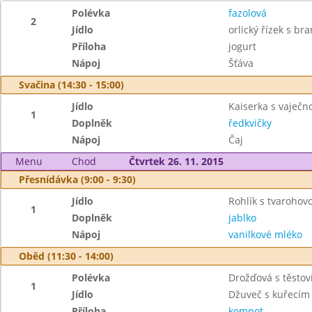
Polévka
fazolová
2
Jídlo
orlický řízek s b
Příloha
jogurt
Nápoj
Šťáva
Svačina (14:30 - 15:00)
Jídlo
Kaiserka s vaječ
1
Doplněk
ředkvičky
Nápoj
Čaj
Menu
Chod
Čtvrtek 26. 11. 2015
Přesnídávka (9:00 - 9:30)
Jídlo
Rohlík s tvaroho
1
Doplněk
jablko
Nápoj
vanilkové mléko
Oběd (11:30 - 14:00)
Polévka
Drožďová s těstov
1
Jídlo
Džuveč s kuřecí
Příloha
kompot