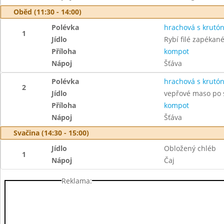
Oběd (11:30 - 14:00)
Polévka
hrachová s krutó
1
Jídlo
Rybí filé zapékan
Příloha
kompot
Nápoj
Šťáva
Polévka
hrachová s krutó
2
Jídlo
vepřové maso po 
Příloha
kompot
Nápoj
Šťáva
Svačina (14:30 - 15:00)
Jídlo
Obložený chléb
1
Nápoj
Čaj
Reklama: