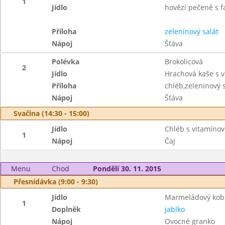
1
Jídlo
hovězí pečeně s 
Příloha
zeleninový salát
Nápoj
Šťáva
Polévka
Brokolicová
2
Jídlo
Hrachová kaše s
Příloha
chléb,zeleninový s
Nápoj
Šťáva
Svačina (14:30 - 15:00)
Jídlo
Chléb s vitamín
1
Nápoj
Čaj
Menu
Chod
Pondělí 30. 11. 2015
Přesnídávka (9:00 - 9:30)
Jídlo
Marmeládový kobl
1
Doplněk
jablko
Nápoj
Ovocné granko