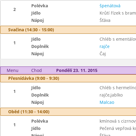
Polévka
špenátová
2
Jídlo
Krůtí řízek s br
Nápoj
Šťáva
Svačina (14:30 - 15:00)
Jídlo
Chléb s ementál
1
Doplněk
rajče
Nápoj
Čaj
Menu
Chod
Pondělí 23. 11. 2015
Přesnídávka (9:00 - 9:30)
Jídlo
Chléb s hermelí
1
Doplněk
rajče,jablko
Nápoj
Malcao
Oběd (11:30 - 14:00)
Polévka
kmínová s cizrno
1
Jídlo
Pečená vepřová k
Nápoj
Šťáva