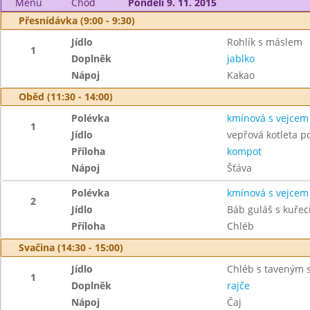
Menu
Chod
Pondělí 9. 11. 2015
Přesnídávka (9:00 - 9:30)
Jídlo
Rohlík s máslem
1
Doplněk
jablko
Nápoj
Kakao
Oběd (11:30 - 14:00)
Polévka
kmínová s vejcem
1
Jídlo
vepřová kotleta 
Příloha
kompot
Nápoj
Šťáva
Polévka
kmínová s vejcem
2
Jídlo
Báb guláš s kuře
Příloha
Chléb
Svačina (14:30 - 15:00)
Jídlo
Chléb s taveným 
1
Doplněk
rajče
Nápoj
Čaj