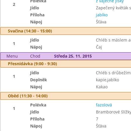
Polévka
z vaječné jíšky
2
Jídlo
Zapečený květák 
Příloha
jablko
Nápoj
Šťáva
Svačina (14:30 - 15:00)
Jídlo
Chléb s máslem a
1
Nápoj
Čaj
Menu
Chod
Středa 25. 11. 2015
Přesnídávka (9:00 - 9:30)
Jídlo
Chléb s drůbeží
1
Doplněk
kapie,jablko
Nápoj
Kakao
Oběd (11:30 - 14:00)
Polévka
fazolová
1
Jídlo
Bramborové šlíž
Příloha
7
Nápoj
Šťáva