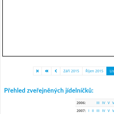
Září 2015
Říjen 2015
Li
Přehled zveřejněných jídelníčků:
2006:
III
IV
V
V
2007:
I
II
III
IV
V
V