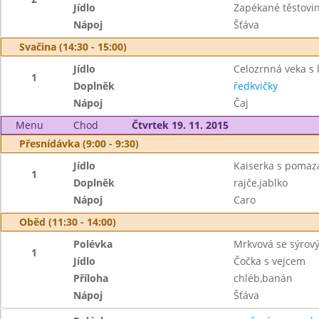
Jídlo
Zapékané těstovi
Nápoj
Šťáva
Svačina (14:30 - 15:00)
Jídlo
Celozrnná veka s 
1
Doplněk
ředkvičky
Nápoj
Čaj
Menu
Chod
Čtvrtek 19. 11. 2015
Přesnídávka (9:00 - 9:30)
Jídlo
Kaiserka s poma
1
Doplněk
rajče,jablko
Nápoj
Caro
Oběd (11:30 - 14:00)
Polévka
Mrkvová se sýro
1
Jídlo
Čočka s vejcem
Příloha
chléb,banán
Nápoj
Šťáva