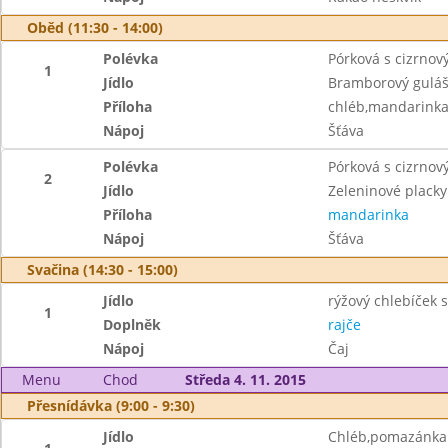
Oběd (11:30 - 14:00)
Polévka
Pórková s cizrno
1
Jídlo
Bramborový gulá
Příloha
chléb,mandarink
Nápoj
Šťáva
Polévka
Pórková s cizrno
2
Jídlo
Zeleninové plack
Příloha
mandarinka
Nápoj
Šťáva
Svačina (14:30 - 15:00)
Jídlo
rýžový chlebíček
1
Doplněk
rajče
Nápoj
Čaj
Menu
Chod
Středa 4. 11. 2015
Přesnídávka (9:00 - 9:30)
Jídlo
Chléb,pomazánka 