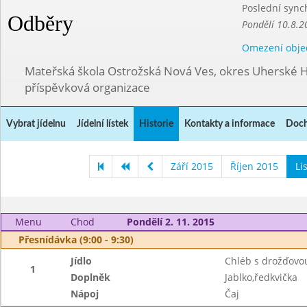
Poslední sync
Odběry
Pondělí 10.8.2
Omezení obje
Mateřská škola Ostrožská Nová Ves, okres Uherské H
příspěvková organizace
Vybrat jídelnu
Jídelní lístek
Historie
Kontakty a informace
Doch
Září 2015
Říjen 2015
Li
Menu
Chod
Pondělí 2. 11. 2015
Přesnídávka (9:00 - 9:30)
Jídlo
Chléb s drožďov
1
Doplněk
Jablko,ředkvička
Nápoj
Čaj