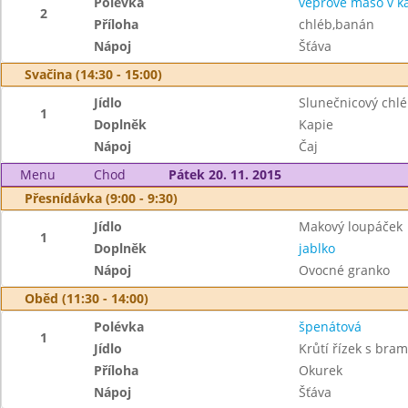
Polévka
vepřové maso v k
2
Příloha
chléb,banán
Nápoj
Šťáva
Svačina (14:30 - 15:00)
Jídlo
Slunečnicový chl
1
Doplněk
Kapie
Nápoj
Čaj
Menu
Chod
Pátek 20. 11. 2015
Přesnídávka (9:00 - 9:30)
Jídlo
Makový loupáček
1
Doplněk
jablko
Nápoj
Ovocné granko
Oběd (11:30 - 14:00)
Polévka
špenátová
1
Jídlo
Krůtí řízek s bra
Příloha
Okurek
Nápoj
Šťáva