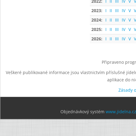
2022:
I
II
III
IV
V
V
2023:
I
II
III
IV
V
V
2024:
I
II
III
IV
V
V
2025:
I
II
III
IV
V
V
2026:
I
II
III
IV
V
V
Připraveno progr
Veškeré publikované informace jsou vlastnictvím příslušné jídel
aplikace do n
Zásady 
Objednávkový systém
www.jidelna.c