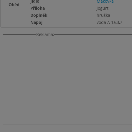
Jídlo
Makovka
Oběd
Příloha
jogurt
Doplněk
hruška
Nápoj
voda A 1a,3,7
Reklama: