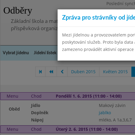
Poslední sync
Odběry
Pondělí 7.7.20
Zpráva pro strávníky od jíd
Základní škola a mateřská škola, Pavlovice u Přerova,
příspěvková organizace
Mezi jídelnou a provozovatelem por
poskytování služeb. Proto byla dat
zamezeno provádět aktivní operace (
Vybrat jídelnu
Jídelní lístek
Historie
Kontakty a informace
Spot
Duben 2015
Květen 2015
Menu
Chod
Pondělí 1. 6. 2015 (11:00 - 14:00)
Jídlo
Makový závin
Oběd
Doplněk
jablko
Nápoj
mléko, A 1a,3,6,7
Menu
Chod
Úterý 2. 6. 2015 (11:00 - 14:00)