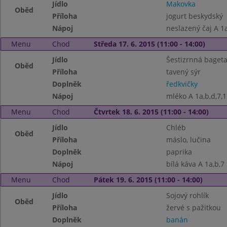
Jídlo
Makovka
Oběd
Příloha
jogurt beskydský
Nápoj
neslazený čaj A 1a
Menu
Chod
Středa 17. 6. 2015 (11:00 - 14:00)
Jídlo
Šestizrnná baget
Oběd
Příloha
tavený sýr
Doplněk
ředkvičky
Nápoj
mléko A 1a,b,d,7,1
Menu
Chod
Čtvrtek 18. 6. 2015 (11:00 - 14:00)
Jídlo
Chléb
Oběd
Příloha
máslo, lučina
Doplněk
paprika
Nápoj
bílá káva A 1a,b,7
Menu
Chod
Pátek 19. 6. 2015 (11:00 - 14:00)
Jídlo
Sojový rohlík
Oběd
Příloha
žervé s pažitkou
Doplněk
banán