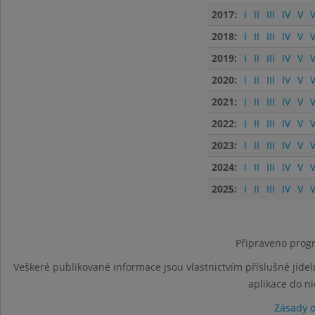
2017:
I
II
III
IV
V
V
2018:
I
II
III
IV
V
V
2019:
I
II
III
IV
V
V
2020:
I
II
III
IV
V
V
2021:
I
II
III
IV
V
V
2022:
I
II
III
IV
V
V
2023:
I
II
III
IV
V
V
2024:
I
II
III
IV
V
V
2025:
I
II
III
IV
V
V
Připraveno progr
Veškeré publikované informace jsou vlastnictvím příslušné jídel
aplikace do n
Zásady 