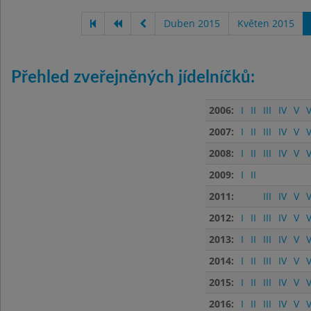
Duben 2015
Květen 2015
Přehled zveřejněných jídelníčků:
2006:
I
II
III
IV
V
V
2007:
I
II
III
IV
V
V
2008:
I
II
III
IV
V
V
2009:
I
II
2011:
III
IV
V
V
2012:
I
II
III
IV
V
V
2013:
I
II
III
IV
V
V
2014:
I
II
III
IV
V
V
2015:
I
II
III
IV
V
V
2016:
I
II
III
IV
V
V