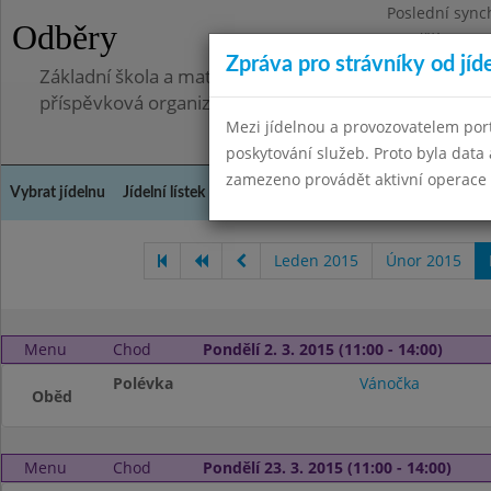
Poslední sync
Odběry
Pondělí 7.7.20
Zpráva pro strávníky od jíd
Základní škola a mateřská škola, Pavlovice u Přerova,
příspěvková organizace
Mezi jídelnou a provozovatelem por
poskytování služeb. Proto byla dat
zamezeno provádět aktivní operace (
Vybrat jídelnu
Jídelní lístek
Historie
Kontakty a informace
Spot
Leden 2015
Únor 2015
Menu
Chod
Pondělí 2. 3. 2015 (11:00 - 14:00)
Polévka
Vánočka
Oběd
Menu
Chod
Pondělí 23. 3. 2015 (11:00 - 14:00)