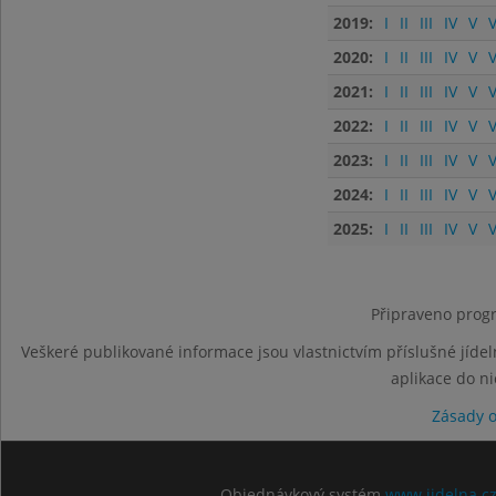
2019:
I
II
III
IV
V
V
2020:
I
II
III
IV
V
V
2021:
I
II
III
IV
V
V
2022:
I
II
III
IV
V
V
2023:
I
II
III
IV
V
V
2024:
I
II
III
IV
V
V
2025:
I
II
III
IV
V
V
Připraveno progr
Veškeré publikované informace jsou vlastnictvím příslušné jídel
aplikace do n
Zásady 
Objednávkový systém
www.jidelna.c