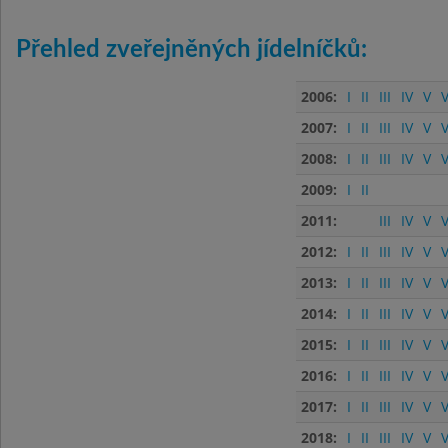
Přehled zveřejněných jídelníčků:
2006:
I
II
III
IV
V
V
2007:
I
II
III
IV
V
V
2008:
I
II
III
IV
V
V
2009:
I
II
2011:
III
IV
V
V
2012:
I
II
III
IV
V
V
2013:
I
II
III
IV
V
V
2014:
I
II
III
IV
V
V
2015:
I
II
III
IV
V
V
2016:
I
II
III
IV
V
V
2017:
I
II
III
IV
V
V
2018:
I
II
III
IV
V
V