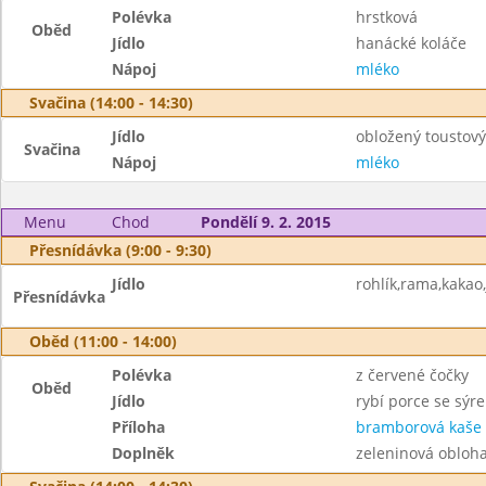
Polévka
hrstková
Oběd
Jídlo
hanácké koláče
Nápoj
mléko
Svačina (14:00 - 14:30)
Jídlo
obložený toustový
Svačina
Nápoj
mléko
Menu
Chod
Pondělí 9. 2. 2015
Přesnídávka (9:00 - 9:30)
Jídlo
rohlík,rama,kakao,
Přesnídávka
Oběd (11:00 - 14:00)
Polévka
z červené čočky
Oběd
Jídlo
rybí porce se sýr
Příloha
bramborová kaše
Doplněk
zeleninová obloh