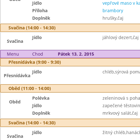
Jídlo
vepřové maso v k
Příloha
brambory
Doplněk
hrušky,čaj
Svačina (14:00 - 14:30)
Jídlo
jáhlový dezert,čaj
Svačina
Menu
Chod
Pátek 13. 2. 2015
Přesnídávka (9:00 - 9:30)
Jídlo
chléb,sýrová poma
Přesnídávka
Oběd (11:00 - 14:00)
Polévka
zeleninová s poh
Oběd
Jídlo
zapečené těstoviny
Doplněk
mrkvový salát,čaj
Svačina (14:00 - 14:30)
Jídlo
žitný chléb,hanác
Svačina