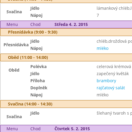
Jídlo
lámankový chléb,l
Svačina
Nápoj
7
Menu
Chod
Středa 4. 2. 2015
Přesnídávka (9:00 - 9:30)
Jídlo
chléb,drožďová p
Přesnídávka
Nápoj
mléko
Oběd (11:00 - 14:00)
Polévka
celerová krémová 
Oběd
Jídlo
zapečený květák
Příloha
brambory
Doplněk
rajčatový salát
Nápoj
mléko
Svačina (14:00 - 14:30)
Jídlo
šlehaný tvaroh s p
Svačina
Menu
Chod
Čtvrtek 5. 2. 2015