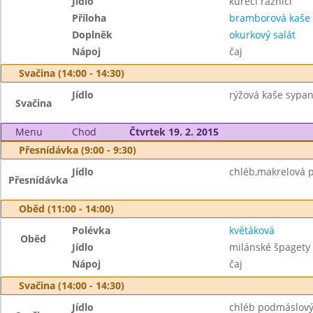
Jídlo
kuřecí ražničí
Příloha
bramborová kaše
Doplněk
okurkový salát
Nápoj
čaj
Svačina (14:00 - 14:30)
Jídlo
rýžová kaše sypa
Svačina
Menu
Chod
Čtvrtek 19. 2. 2015
Přesnídávka (9:00 - 9:30)
Jídlo
chléb,makrelová 
Přesnídávka
Oběd (11:00 - 14:00)
Polévka
květáková
Oběd
Jídlo
milánské špagety
Nápoj
čaj
Svačina (14:00 - 14:30)
Jídlo
chléb podmáslový