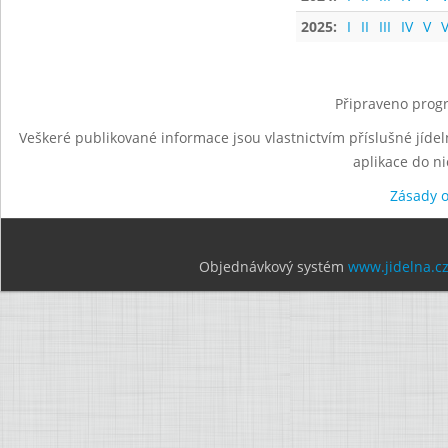
2025:
I
II
III
IV
V
V
Připraveno progr
Veškeré publikované informace jsou vlastnictvím příslušné jídel
aplikace do n
Zásady 
Objednávkový systém
www.jidelna.c