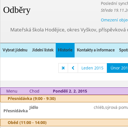
Poslední sync
Odběry
Středa 19.11.2
Omezení obje
Mateřská škola Hodějice, okres Vyškov, příspěvková 
Vybrat jídelnu
Jídelní lístek
Historie
Kontakty a informace
Spot
Leden 2015
Únor 201
Menu
Chod
Pondělí 2. 2. 2015
Přesnídávka (9:00 - 9:30)
Jídlo
chléb,sýrová poma
Přesnídávka
Oběd (11:00 - 14:00)