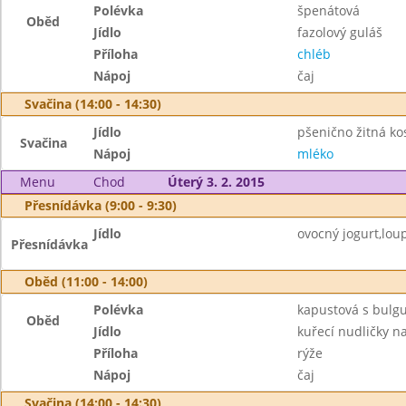
Polévka
špenátová
Oběd
Jídlo
fazolový guláš
Příloha
chléb
Nápoj
čaj
Svačina (14:00 - 14:30)
Jídlo
pšenično žitná k
Svačina
Nápoj
mléko
Menu
Chod
Úterý 3. 2. 2015
Přesnídávka (9:00 - 9:30)
Jídlo
ovocný jogurt,loup
Přesnídávka
Oběd (11:00 - 14:00)
Polévka
kapustová s bulg
Oběd
Jídlo
kuřecí nudličky na
Příloha
rýže
Nápoj
čaj
Svačina (14:00 - 14:30)