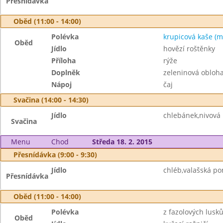
Přesnídávka
Oběd (11:00 - 14:00)
Polévka
krupicová kaše (m
Oběd
Jídlo
hovězí roštěnky
Příloha
rýže
Doplněk
zeleninová obloh
Nápoj
čaj
Svačina (14:00 - 14:30)
Jídlo
chlebánek,nivová
Svačina
Menu
Chod
Středa 18. 2. 2015
Přesnídávka (9:00 - 9:30)
Jídlo
chléb,valašská p
Přesnídávka
Oběd (11:00 - 14:00)
Polévka
z fazolových lusků
Oběd