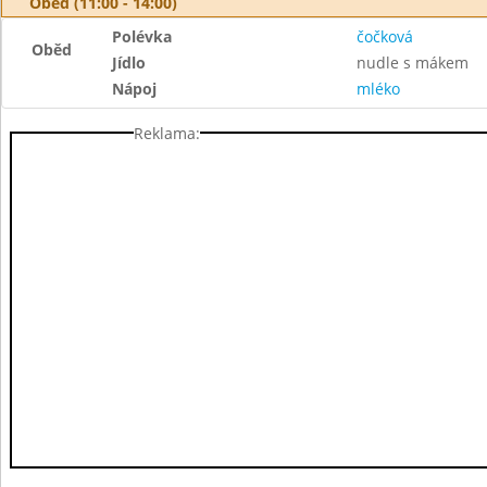
Oběd (11:00 - 14:00)
Polévka
čočková
Oběd
Jídlo
nudle s mákem
Nápoj
mléko
Reklama: