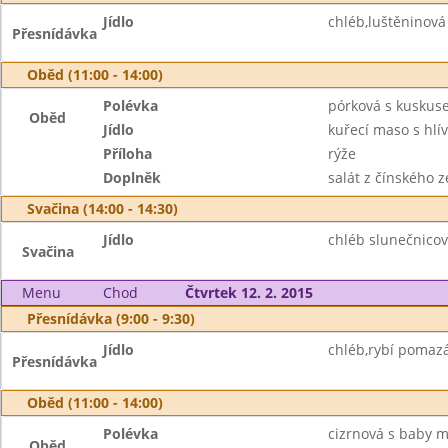
Jídlo
chléb,luštěninov
Přesnídávka
Oběd (11:00 - 14:00)
Polévka
pórková s kuskus
Oběd
Jídlo
kuřecí maso s hlí
Příloha
rýže
Doplněk
salát z čínského ze
Svačina (14:00 - 14:30)
Jídlo
chléb slunečnico
Svačina
Menu
Chod
Čtvrtek 12. 2. 2015
Přesnídávka (9:00 - 9:30)
Jídlo
chléb,rybí pomazá
Přesnídávka
Oběd (11:00 - 14:00)
Polévka
cizrnová s baby m
Oběd