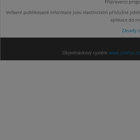
Připraveno progr
Veškeré publikované informace jsou vlastnictvím příslušné jídel
aplikace do n
Zásady 
Objednávkový systém
www.jidelna.c