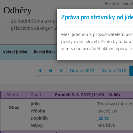
Poslední sync
Odběry
Pondělí 7.7.20
Zpráva pro strávníky od jíd
Základní škola a mateřská škola, Pavlovice u Přerova,
příspěvková organizace
Mezi jídelnou a provozovatelem por
poskytování služeb. Proto byla dat
zamezeno provádět aktivní operace (
Vybrat jídelnu
Jídelní lístek
Historie
Kontakty a informace
Spot
Duben 2013
Květen 2013
Menu
Chod
Pondělí 3. 6. 2013 (11:00 - 14:00)
Jídlo
Toustový chléb t
Oběd
Příloha
tavený sýr
Doplněk
jablko
Nápoj
bílá káva