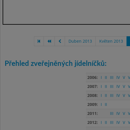
Duben 2013
Květen 2013
Přehled zveřejněných jídelníčků:
2006:
I
II
III
IV
V
V
2007:
I
II
III
IV
V
V
2008:
I
II
III
IV
V
V
2009:
I
II
2011:
III
IV
V
V
2012:
I
II
III
IV
V
V