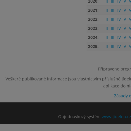
2020:
I
II
III
IV
V
V
2021:
I
II
III
IV
V
V
2022:
I
II
III
IV
V
V
2023:
I
II
III
IV
V
V
2024:
I
II
III
IV
V
V
2025:
I
II
III
IV
V
V
Připraveno progr
Veškeré publikované informace jsou vlastnictvím příslušné jídel
aplikace do n
Zásady 
Objednávkový systém
www.jidelna.c