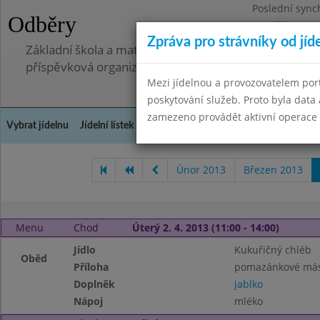
Poslední sync
Odběry
Pondělí 7.7.20
Zpráva pro strávníky od jíd
Základní škola a mateřská škola, Pavlovice u Přerova,
příspěvková organizace
Mezi jídelnou a provozovatelem por
poskytování služeb. Proto byla dat
zamezeno provádět aktivní operace (
Vybrat jídelnu
Jídelní lístek
Historie
Kontakty a informace
Spot
Únor 2013
Březen 2013
Menu
Chod
Úterý 2. 4. 2013 (11:00 - 14:00)
Jídlo
Kukuřičný chléb
Oběd
Příloha
pomazánkové más
Doplněk
jablko
Nápoj
mléko