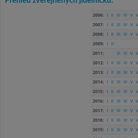
Přehled zveřejněných jídelníčků:
2006:
I
II
III
IV
V
V
2007:
I
II
III
IV
V
V
2008:
I
II
III
IV
V
V
2009:
I
II
2011:
III
IV
V
V
2012:
I
II
III
IV
V
V
2013:
I
II
III
IV
V
V
2014:
I
II
III
IV
V
V
2015:
I
II
III
IV
V
V
2016:
I
II
III
IV
V
V
2017:
I
II
III
IV
V
V
2018:
I
II
III
IV
V
V
2019:
I
II
III
IV
V
V