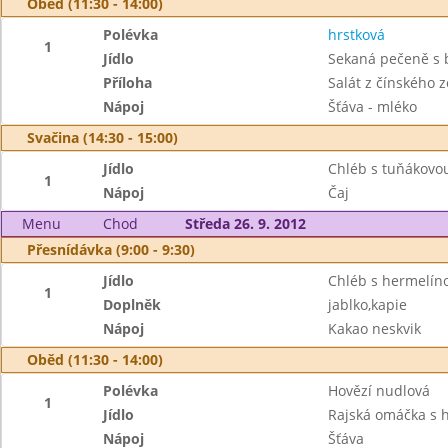
Oběd (11:30 - 14:00)
Polévka
hrstková
1
Jídlo
Sekaná pečeně s 
Příloha
Salát z čínského z
Nápoj
Šťáva - mléko
Svačina (14:30 - 15:00)
Jídlo
Chléb s tuňákov
1
Nápoj
Čaj
Menu
Chod
Středa 26. 9. 2012
Přesnídávka (9:00 - 9:30)
Jídlo
Chléb s hermelín
1
Doplněk
jablko,kapie
Nápoj
Kakao neskvik
Oběd (11:30 - 14:00)
Polévka
Hovězí nudlová
1
Jídlo
Rajská omáčka s 
Nápoj
Šťáva