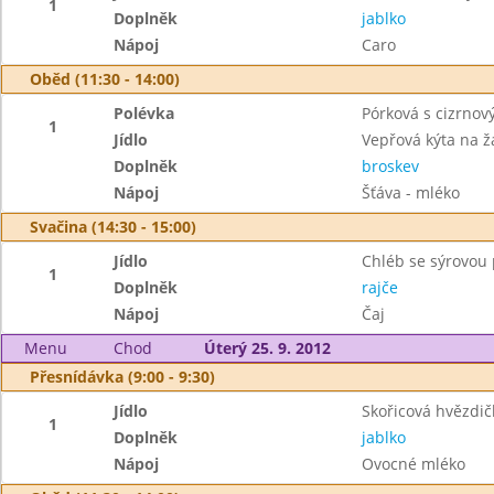
1
Doplněk
jablko
Nápoj
Caro
Oběd (11:30 - 14:00)
Polévka
Pórková s cizrno
1
Jídlo
Vepřová kýta na 
Doplněk
broskev
Nápoj
Šťáva - mléko
Svačina (14:30 - 15:00)
Jídlo
Chléb se sýrovo
1
Doplněk
rajče
Nápoj
Čaj
Menu
Chod
Úterý 25. 9. 2012
Přesnídávka (9:00 - 9:30)
Jídlo
Skořicová hvězdič
1
Doplněk
jablko
Nápoj
Ovocné mléko