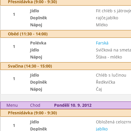
Přesnídávka (9:00 - 9:30)
Jídlo
Fit chléb s játro
1
Doplněk
rajče,jablko
Nápoj
Mléko
Oběd (11:30 - 14:00)
Polévka
Farská
1
Jídlo
Svíčková na smet
Nápoj
Šťáva - mléko
Svačina (14:30 - 15:00)
Jídlo
Chléb s lučinou
1
Doplněk
Ředkvička
Nápoj
Čaj
Menu
Chod
Pondělí 10. 9. 2012
Přesnídávka (9:00 - 9:30)
Jídlo
Obložená celozrn
1
Doplněk
jablko