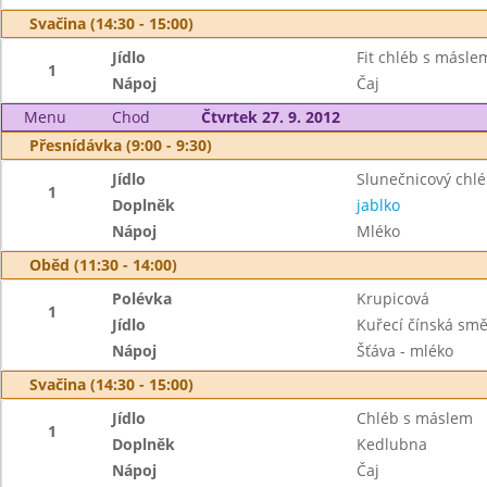
Svačina (14:30 - 15:00)
Jídlo
Fit chléb s másle
1
Nápoj
Čaj
Menu
Chod
Čtvrtek 27. 9. 2012
Přesnídávka (9:00 - 9:30)
Jídlo
Slunečnicový chl
1
Doplněk
jablko
Nápoj
Mléko
Oběd (11:30 - 14:00)
Polévka
Krupicová
1
Jídlo
Kuřecí čínská sm
Nápoj
Šťáva - mléko
Svačina (14:30 - 15:00)
Jídlo
Chléb s máslem
1
Doplněk
Kedlubna
Nápoj
Čaj