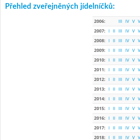
Přehled zveřejněných jídelníčků:
2006:
III
IV
V
V
2007:
I
II
III
IV
V
V
2008:
I
II
III
IV
V
V
2009:
I
II
III
IV
V
V
2010:
I
II
III
IV
V
V
2011:
I
II
III
IV
V
V
2012:
I
II
III
IV
V
V
2013:
I
II
III
IV
V
V
2014:
I
II
III
IV
V
V
2015:
I
II
III
IV
V
V
2016:
I
II
III
IV
V
V
2017:
I
II
III
IV
V
V
2018:
I
II
III
IV
V
V