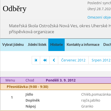
Poslední sync
Odběry
Úterý 28.7.202
Omezení obje
Mateřská škola Ostrožská Nová Ves, okres Uherské H
příspěvková organizace
Vybrat jídelnu
Jídelní lístek
Historie
Kontakty a informace
Doch
Červenec 2012
Srpen 2012
Menu
Chod
Pondělí 3. 9. 2012
Přesnídávka (9:00 - 9:30)
Jídlo
Chléb,pomazánka 
1
Doplněk
rajče,jablko
Nápoj
Granko