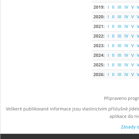
2019:
I
II
III
IV
V
V
2020:
I
II
III
IV
V
V
2021:
I
II
III
IV
V
V
2022:
I
II
III
IV
V
V
2023:
I
II
III
IV
V
V
2024:
I
II
III
IV
V
V
2025:
I
II
III
IV
V
V
2026:
I
II
III
IV
V
V
Připraveno progr
Veškeré publikované informace jsou vlastnictvím příslušné jídel
aplikace do n
Zásady 