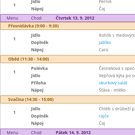
Jídlo
Perník
1
Nápoj
Čaj
Menu
Chod
Čtvrtek 13. 9. 2012
Přesnídávka (9:00 - 9:30)
Jídlo
Rohlík s medový
1
Doplněk
jablko
Nápoj
Caro
Oběd (11:30 - 14:00)
Polévka
Česneková s ope
1
Jídlo
Vepřová kýta po 
Příloha
okurkový salát
Nápoj
Šťáva - mléko
Svačina (14:30 - 15:00)
Jídlo
Chléb s drůbeží
1
Doplněk
rajče
Nápoj
Čaj
Menu
Chod
Pátek 14. 9. 2012