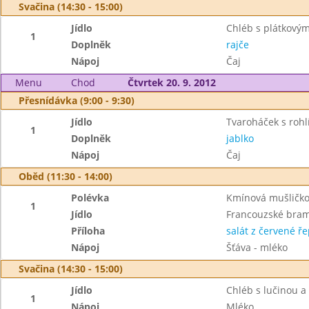
Svačina (14:30 - 15:00)
Jídlo
Chléb s plátkový
1
Doplněk
rajče
Nápoj
Čaj
Menu
Chod
Čtvrtek 20. 9. 2012
Přesnídávka (9:00 - 9:30)
Jídlo
Tvaroháček s roh
1
Doplněk
jablko
Nápoj
Čaj
Oběd (11:30 - 14:00)
Polévka
Kmínová mušličk
1
Jídlo
Francouzské bra
Příloha
salát z červené ř
Nápoj
Šťáva - mléko
Svačina (14:30 - 15:00)
Jídlo
Chléb s lučinou a
1
Nápoj
Mléko