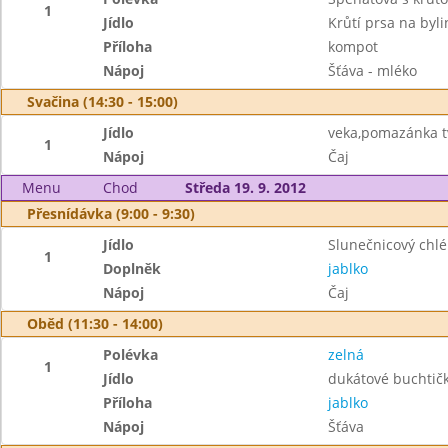
1
Jídlo
Krůtí prsa na byl
Příloha
kompot
Nápoj
Šťáva - mléko
Svačina (14:30 - 15:00)
Jídlo
veka,pomazánka 
1
Nápoj
Čaj
Menu
Chod
Středa 19. 9. 2012
Přesnídávka (9:00 - 9:30)
Jídlo
Slunečnicový chl
1
Doplněk
jablko
Nápoj
Čaj
Oběd (11:30 - 14:00)
Polévka
zelná
1
Jídlo
dukátové buchtič
Příloha
jablko
Nápoj
Šťáva