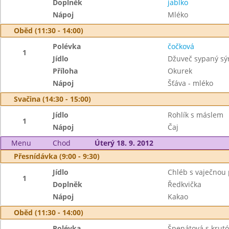
Doplněk
jablko
Nápoj
Mléko
Oběd (11:30 - 14:00)
Polévka
čočková
1
Jídlo
Džuveč sypaný s
Příloha
Okurek
Nápoj
Šťáva - mléko
Svačina (14:30 - 15:00)
Jídlo
Rohlík s máslem
1
Nápoj
Čaj
Menu
Chod
Úterý 18. 9. 2012
Přesnídávka (9:00 - 9:30)
Jídlo
Chléb s vaječno
1
Doplněk
Ředkvička
Nápoj
Kakao
Oběd (11:30 - 14:00)
Polévka
Špenátová s krut