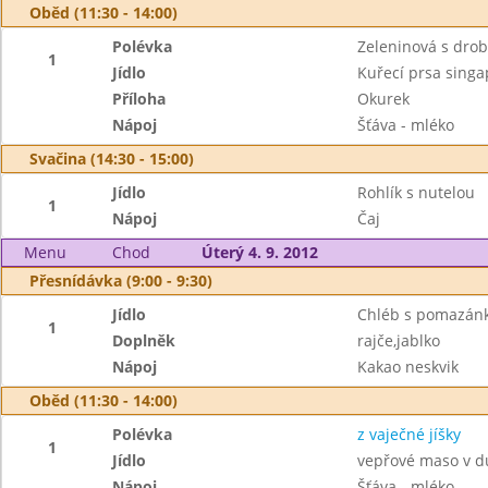
Oběd (11:30 - 14:00)
Polévka
Zeleninová s dro
1
Jídlo
Kuřecí prsa singa
Příloha
Okurek
Nápoj
Šťáva - mléko
Svačina (14:30 - 15:00)
Jídlo
Rohlík s nutelou
1
Nápoj
Čaj
Menu
Chod
Úterý 4. 9. 2012
Přesnídávka (9:00 - 9:30)
Jídlo
Chléb s pomazán
1
Doplněk
rajče,jablko
Nápoj
Kakao neskvik
Oběd (11:30 - 14:00)
Polévka
z vaječné jíšky
1
Jídlo
vepřové maso v d
Nápoj
Šťáva - mléko