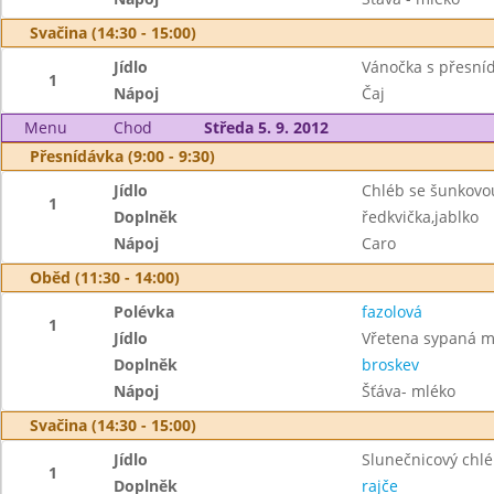
Svačina (14:30 - 15:00)
Jídlo
Vánočka s přesní
1
Nápoj
Čaj
Menu
Chod
Středa 5. 9. 2012
Přesnídávka (9:00 - 9:30)
Jídlo
Chléb se šunkovo
1
Doplněk
ředkvička,jablko
Nápoj
Caro
Oběd (11:30 - 14:00)
Polévka
fazolová
1
Jídlo
Vřetena sypaná 
Doplněk
broskev
Nápoj
Šťáva- mléko
Svačina (14:30 - 15:00)
Jídlo
Slunečnicový chl
1
Doplněk
rajče