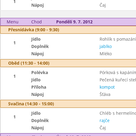
1
Nápoj
Čaj
Menu
Chod
Pondělí 9. 7. 2012
Přesnídávka (9:00 - 9:30)
Jídlo
Rohlík s pomazá
1
Doplněk
jablko
Nápoj
Mléko
Oběd (11:30 - 14:00)
Polévka
Pórková s kapání
1
Jídlo
Pečená kuřecí st
Příloha
kompot
Nápoj
Šťáva
Svačina (14:30 - 15:00)
Jídlo
Chléb s hermelín
1
Doplněk
rajče
Nápoj
Čaj