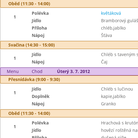
Oběd (11:30 - 14:00)
Polévka
květáková
1
Jídlo
Bramborový gulá
Příloha
chléb,jablko
Nápoj
Šťáva
Svačina (14:30 - 15:00)
Jídlo
Chléb s taveným 
1
Nápoj
Čaj
Menu
Chod
Úterý 3. 7. 2012
Přesnídávka (9:00 - 9:30)
Jídlo
Chléb s lučinou
1
Doplněk
kapie,jablko
Nápoj
Granko
Oběd (11:30 - 14:00)
Polévka
Hrachová s krutó
1
Jídlo
hovězí roštěná n
Příloha
dušená rýže