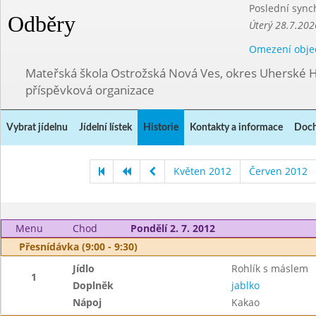
Poslední sync
Odběry
Úterý 28.7.202
Omezení obje
Mateřská škola Ostrožská Nová Ves, okres Uherské H
příspěvková organizace
Vybrat jídelnu
Jídelní lístek
Historie
Kontakty a informace
Doch
Květen 2012
Červen 2012
Menu
Chod
Pondělí 2. 7. 2012
Přesnídávka (9:00 - 9:30)
Jídlo
Rohlík s máslem
1
Doplněk
jablko
Nápoj
Kakao