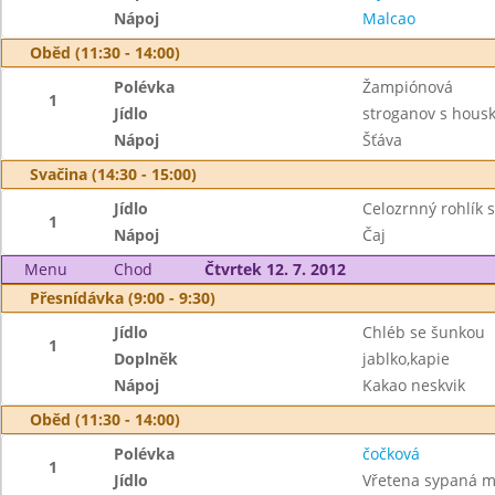
Nápoj
Malcao
Oběd (11:30 - 14:00)
Polévka
Žampiónová
1
Jídlo
stroganov s hous
Nápoj
Šťáva
Svačina (14:30 - 15:00)
Jídlo
Celozrnný rohlík 
1
Nápoj
Čaj
Menu
Chod
Čtvrtek 12. 7. 2012
Přesnídávka (9:00 - 9:30)
Jídlo
Chléb se šunkou
1
Doplněk
jablko,kapie
Nápoj
Kakao neskvik
Oběd (11:30 - 14:00)
Polévka
čočková
1
Jídlo
Vřetena sypaná 