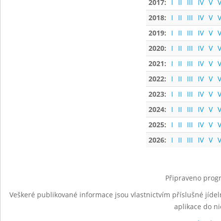
2017:
I
II
III
IV
V
V
2018:
I
II
III
IV
V
V
2019:
I
II
III
IV
V
V
2020:
I
II
III
IV
V
V
2021:
I
II
III
IV
V
V
2022:
I
II
III
IV
V
V
2023:
I
II
III
IV
V
V
2024:
I
II
III
IV
V
V
2025:
I
II
III
IV
V
V
2026:
I
II
III
IV
V
V
Připraveno progr
Veškeré publikované informace jsou vlastnictvím příslušné jídel
aplikace do n