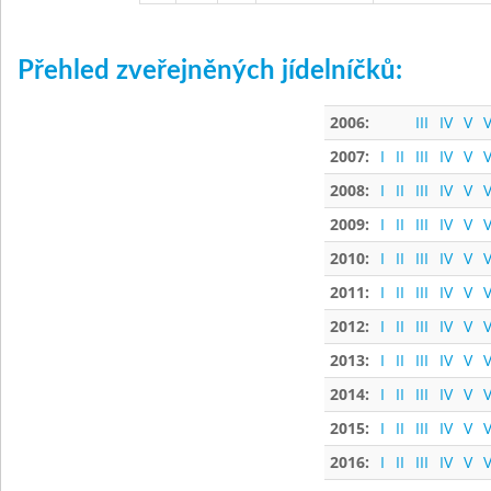
Přehled zveřejněných jídelníčků:
2006:
III
IV
V
V
2007:
I
II
III
IV
V
V
2008:
I
II
III
IV
V
V
2009:
I
II
III
IV
V
V
2010:
I
II
III
IV
V
V
2011:
I
II
III
IV
V
V
2012:
I
II
III
IV
V
V
2013:
I
II
III
IV
V
V
2014:
I
II
III
IV
V
V
2015:
I
II
III
IV
V
V
2016:
I
II
III
IV
V
V