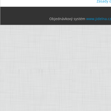
Zásady 
Objednávkový systém
www.jidelna.c