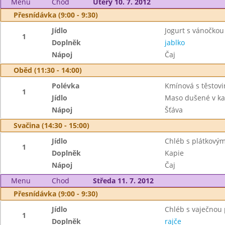
Menu
Chod
Úterý 10. 7. 2012
Přesnídávka (9:00 - 9:30)
Jídlo
Jogurt s vánočkou
1
Doplněk
jablko
Nápoj
Čaj
Oběd (11:30 - 14:00)
Polévka
Kmínová s těstov
1
Jídlo
Maso dušené v k
Nápoj
Šťáva
Svačina (14:30 - 15:00)
Jídlo
Chléb s plátkový
1
Doplněk
Kapie
Nápoj
Čaj
Menu
Chod
Středa 11. 7. 2012
Přesnídávka (9:00 - 9:30)
Jídlo
Chléb s vaječno
1
Doplněk
rajče