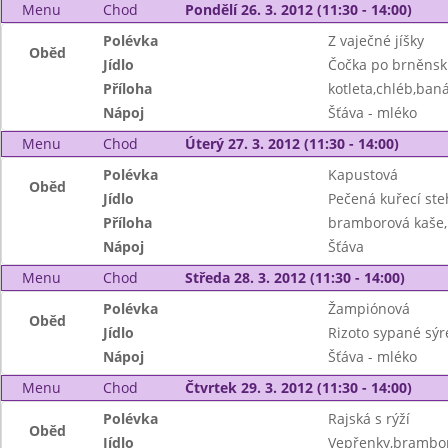
Menu
Chod
Pondělí 26. 3. 2012 (11:30 - 14:00)
Polévka
Z vaječné jíšky
Oběd
Jídlo
Čočka po brněnsk
Příloha
kotleta,chléb,ban
Nápoj
Šťáva - mléko
Menu
Chod
Úterý 27. 3. 2012 (11:30 - 14:00)
Polévka
Kapustová
Oběd
Jídlo
Pečená kuřecí ste
Příloha
bramborová kaše
Nápoj
Šťáva
Menu
Chod
Středa 28. 3. 2012 (11:30 - 14:00)
Polévka
Žampiónová
Oběd
Jídlo
Rizoto sypané sý
Nápoj
Šťáva - mléko
Menu
Chod
Čtvrtek 29. 3. 2012 (11:30 - 14:00)
Polévka
Rajská s rýží
Oběd
Jídlo
Vepřenky,brambory