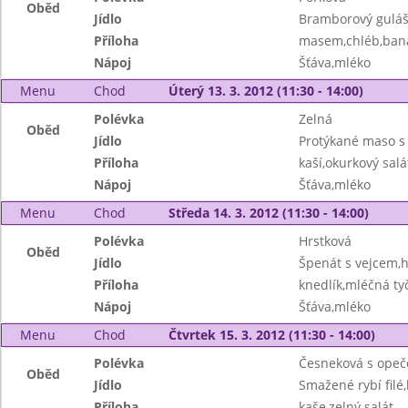
Oběd
Jídlo
Bramborový guláš
Příloha
masem,chléb,ban
Nápoj
Šťáva,mléko
Menu
Chod
Úterý 13. 3. 2012 (11:30 - 14:00)
Polévka
Zelná
Oběd
Jídlo
Protýkané maso 
Příloha
kaší,okurkový salá
Nápoj
Šťáva,mléko
Menu
Chod
Středa 14. 3. 2012 (11:30 - 14:00)
Polévka
Hrstková
Oběd
Jídlo
Špenát s vejcem,
Příloha
knedlík,mléčná ty
Nápoj
Šťáva,mléko
Menu
Chod
Čtvrtek 15. 3. 2012 (11:30 - 14:00)
Polévka
Česneková s ope
Oběd
Jídlo
Smažené rybí fil
Příloha
kaše,zelný salát