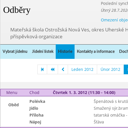
Poslední sync
Odběry
Úterý 28.7.202
Omezení obje
Mateřská škola Ostrožská Nová Ves, okres Uherské H
příspěvková organizace
Vybrat jídelnu
Jídelní lístek
Historie
Kontakty a informace
Doch
Leden 2012
Únor 2012
Menu
Chod
Čtvrtek 1. 3. 2012 (11:30 - 14:00)
Polévka
Špenátová s krut
Oběd
Jídlo
Smažený sýr,bram
Příloha
tatarská omáčka 
Nápoj
Šťáva