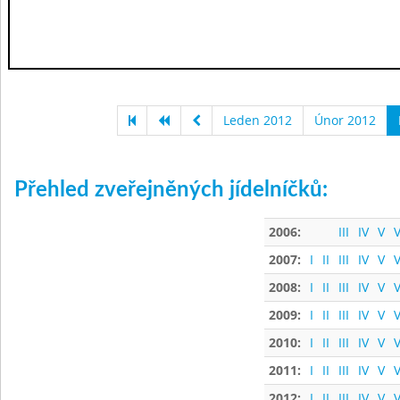
Leden 2012
Únor 2012
Přehled zveřejněných jídelníčků:
2006:
III
IV
V
V
2007:
I
II
III
IV
V
V
2008:
I
II
III
IV
V
V
2009:
I
II
III
IV
V
V
2010:
I
II
III
IV
V
V
2011:
I
II
III
IV
V
V
2012:
I
II
III
IV
V
V