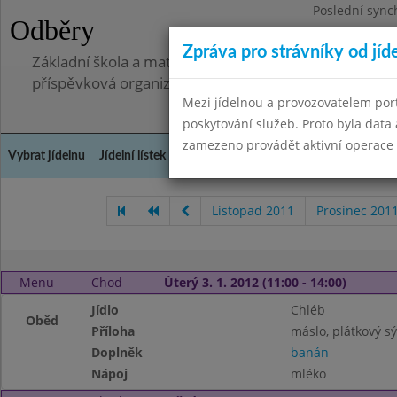
Poslední sync
Odběry
Pondělí 7.7.20
Zpráva pro strávníky od jíd
Základní škola a mateřská škola, Pavlovice u Přerova,
příspěvková organizace
Mezi jídelnou a provozovatelem por
poskytování služeb. Proto byla dat
zamezeno provádět aktivní operace (
Vybrat jídelnu
Jídelní lístek
Historie
Kontakty a informace
Spot
Listopad 2011
Prosinec 201
Menu
Chod
Úterý 3. 1. 2012 (11:00 - 14:00)
Jídlo
Chléb
Oběd
Příloha
máslo, plátkový sý
Doplněk
banán
Nápoj
mléko