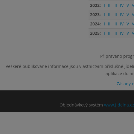
2022:
I
II
III
IV
V
V
2023:
I
II
III
IV
V
V
2024:
I
II
III
IV
V
V
2025:
I
II
III
IV
V
V
Připraveno progr
Veškeré publikované informace jsou vlastnictvím příslušné jídel
aplikace do n
Zásady 
Objednávkový systém
www.jidelna.c