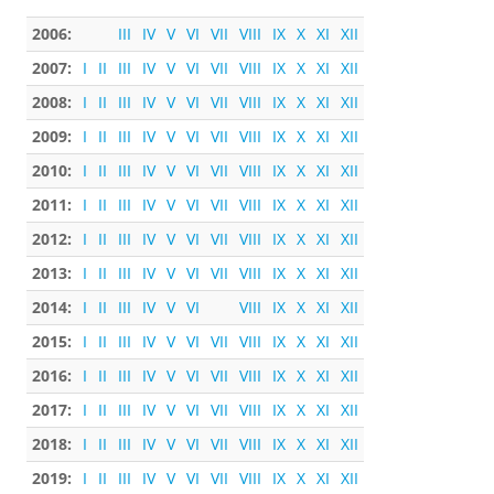
2006:
III
IV
V
VI
VII
VIII
IX
X
XI
XII
2007:
I
II
III
IV
V
VI
VII
VIII
IX
X
XI
XII
2008:
I
II
III
IV
V
VI
VII
VIII
IX
X
XI
XII
2009:
I
II
III
IV
V
VI
VII
VIII
IX
X
XI
XII
2010:
I
II
III
IV
V
VI
VII
VIII
IX
X
XI
XII
2011:
I
II
III
IV
V
VI
VII
VIII
IX
X
XI
XII
2012:
I
II
III
IV
V
VI
VII
VIII
IX
X
XI
XII
2013:
I
II
III
IV
V
VI
VII
VIII
IX
X
XI
XII
2014:
I
II
III
IV
V
VI
VIII
IX
X
XI
XII
2015:
I
II
III
IV
V
VI
VII
VIII
IX
X
XI
XII
2016:
I
II
III
IV
V
VI
VII
VIII
IX
X
XI
XII
2017:
I
II
III
IV
V
VI
VII
VIII
IX
X
XI
XII
2018:
I
II
III
IV
V
VI
VII
VIII
IX
X
XI
XII
2019:
I
II
III
IV
V
VI
VII
VIII
IX
X
XI
XII