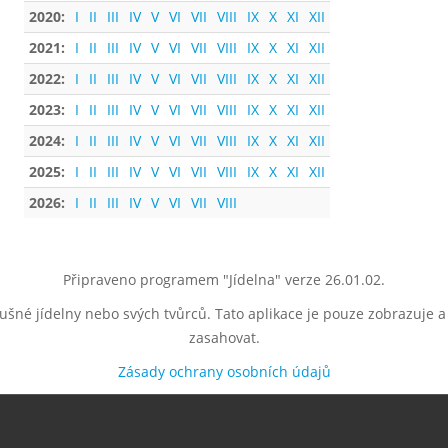
2020:
I
II
III
IV
V
VI
VII
VIII
IX
X
XI
XII
2021:
I
II
III
IV
V
VI
VII
VIII
IX
X
XI
XII
2022:
I
II
III
IV
V
VI
VII
VIII
IX
X
XI
XII
2023:
I
II
III
IV
V
VI
VII
VIII
IX
X
XI
XII
2024:
I
II
III
IV
V
VI
VII
VIII
IX
X
XI
XII
2025:
I
II
III
IV
V
VI
VII
VIII
IX
X
XI
XII
2026:
I
II
III
IV
V
VI
VII
VIII
Připraveno programem "Jídelna" verze 26.01.02.
lušné jídelny nebo svých tvůrců. Tato aplikace je pouze zobrazuje 
zasahovat.
Zásady ochrany osobních údajů