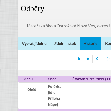
Odběry
Mateřská škola Ostrožská Nová Ves, okres 
Vybrat jídelnu
Jídelní lístek
Historie
Kon
Říj
Menu
Chod
Čtvrtek 1. 12. 2011 (11:
Polévka
Oběd
Jídlo
Příloha
Nápoj