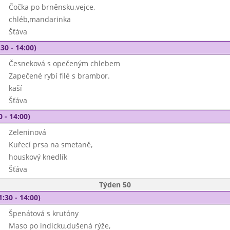
Čočka po brněnsku,vejce,
chléb,mandarinka
Šťáva
30 - 14:00)
Česneková s opečeným chlebem
Zapečené rybí filé s brambor.
kaší
Šťáva
0 - 14:00)
Zeleninová
Kuřecí prsa na smetaně,
houskový knedlík
Šťáva
Týden 50
1:30 - 14:00)
Špenátová s krutóny
Maso po indicku,dušená rýže,