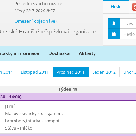
Poslední synchronizace:
Heslo
Úterý 28.7.2026 8:57
Omezení objednávek
Uherské Hradiště příspěvková organizace
takty a informace
Docházka
Aktivity
en 2011
Listopad 2011
Prosinec 2011
Leden 2012
Únor 
Týden 48
30 - 14:00)
Jarní
Masové šištičky s oregánem,
brambory,tatarka - kompot
Šťáva - mléko