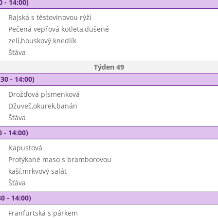
0 - 14:00)
Rajská s těstovinovou rýží
Pečená vepřová kotleta,dušené
zelí,houskový knedlík
Šťáva
Týden 49
30 - 14:00)
Drožďová písmenková
Džuveč,okurek,banán
Šťáva
 - 14:00)
Kapustová
Protýkané maso s bramborovou
kaší,mrkvový salát
Šťáva
0 - 14:00)
Franfurtská s párkem