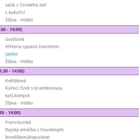
salát z čínského zelí
s kukuřicí
Šťáva - mléko
30 - 14:00)
Gulášová
Vřetena sypaná tvarohem,
jablko
Šťáva - mléko
1:30 - 14:00)
Květáková
Kuřecí řízek s bramborovou
kaší,kompot
Šťáva - mléko
30 - 14:00)
Francouzská
Rajská omáčka s houskovým
knedlíkem,klopsy,kiwi