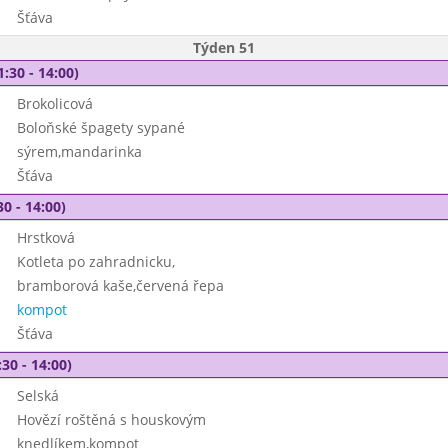
Šťáva
Týden 51
1:30 - 14:00)
Brokolicová
Boloňské špagety sypané
sýrem,mandarinka
Šťáva
30 - 14:00)
Hrstková
Kotleta po zahradnicku,
bramborová kaše,červená řepa
kompot
Šťáva
30 - 14:00)
Selská
Hovězí roštěná s houskovým
knedlíkem,kompot