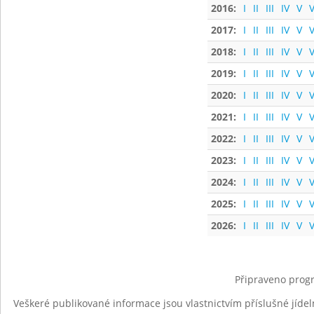
2016:
I
II
III
IV
V
V
2017:
I
II
III
IV
V
V
2018:
I
II
III
IV
V
V
2019:
I
II
III
IV
V
V
2020:
I
II
III
IV
V
V
2021:
I
II
III
IV
V
V
2022:
I
II
III
IV
V
V
2023:
I
II
III
IV
V
V
2024:
I
II
III
IV
V
V
2025:
I
II
III
IV
V
V
2026:
I
II
III
IV
V
V
Připraveno progr
Veškeré publikované informace jsou vlastnictvím příslušné jídel