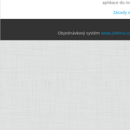
aplikace do n
Zásady 
Objednávkový systém
www.jidelna.c