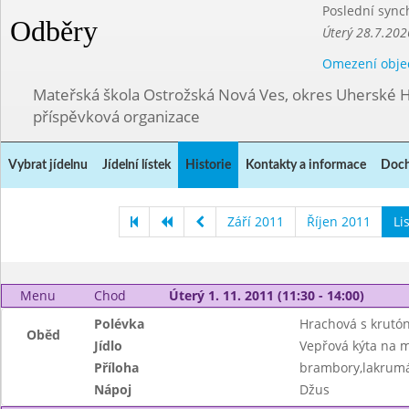
Poslední sync
Odběry
Úterý 28.7.202
Omezení obje
Mateřská škola Ostrožská Nová Ves, okres Uherské H
příspěvková organizace
Vybrat jídelnu
Jídelní lístek
Historie
Kontakty a informace
Doch
Září 2011
Říjen 2011
Li
Menu
Chod
Úterý 1. 11. 2011 (11:30 - 14:00)
Polévka
Hrachová s krutó
Oběd
Jídlo
Vepřová kýta na m
Příloha
brambory,lakrum
Nápoj
Džus