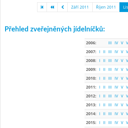
Září 2011
Říjen 2011
Li
Přehled zveřejněných jídelníčků:
2006:
III
IV
V
V
2007:
I
II
III
IV
V
V
2008:
I
II
III
IV
V
V
2009:
I
II
III
IV
V
V
2010:
I
II
III
IV
V
V
2011:
I
II
III
IV
V
V
2012:
I
II
III
IV
V
V
2013:
I
II
III
IV
V
V
2014:
I
II
III
IV
V
V
2015:
I
II
III
IV
V
V