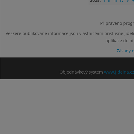
2025:
I
II
III
IV
V
V
Připraveno progr
Veškeré publikované informace jsou vlastnictvím příslušné jídel
aplikace do n
Zásady 
Objednávkový systém
www.jidelna.c