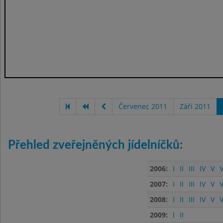
Červenec 2011
Září 2011
Přehled zveřejněných jídelníčků:
2006:
I
II
III
IV
V
V
2007:
I
II
III
IV
V
V
2008:
I
II
III
IV
V
V
2009:
I
II