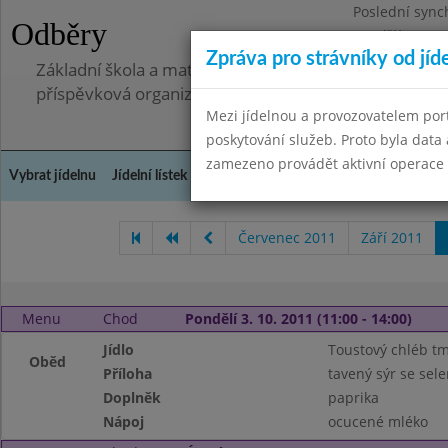
Poslední sync
Odběry
Pondělí 7.7.20
Zpráva pro strávníky od jíd
Základní škola a mateřská škola, Pavlovice u Přerova,
příspěvková organizace
Mezi jídelnou a provozovatelem por
poskytování služeb. Proto byla dat
zamezeno provádět aktivní operace (
Vybrat jídelnu
Jídelní lístek
Historie
Kontakty a informace
Spot
Červenec 2011
Září 2011
Menu
Chod
Pondělí 3. 10. 2011 (11:00 - 14:00)
Jídlo
Toustový chléb t
Oběd
Příloha
tavený sýr se sel
Doplněk
paprika
Nápoj
ocucené mléko