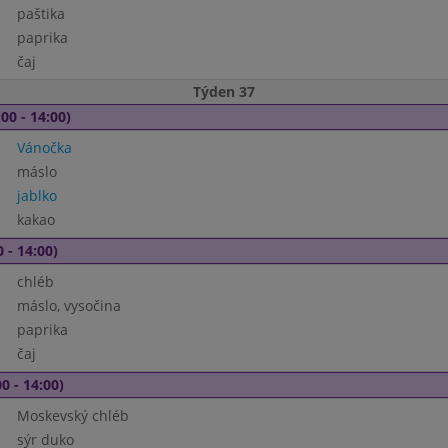
paštika
paprika
čaj
Týden 37
00 - 14:00)
Vánočka
máslo
jablko
kakao
 - 14:00)
chléb
máslo, vysočina
paprika
čaj
0 - 14:00)
Moskevský chléb
sýr duko