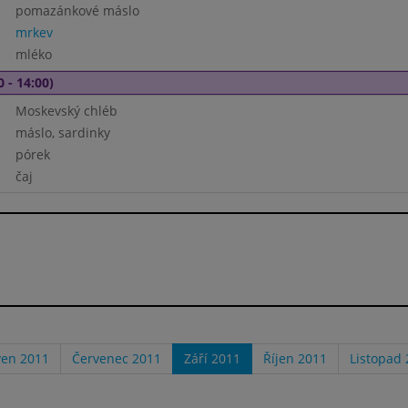
pomazánkové máslo
mrkev
mléko
0 - 14:00)
Moskevský chléb
máslo, sardinky
pórek
čaj
ven 2011
Červenec 2011
Září 2011
Říjen 2011
Listopad