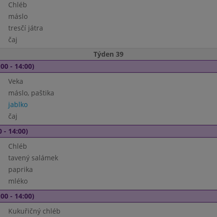
Chléb
máslo
tresčí játra
čaj
Týden 39
00 - 14:00)
Veka
máslo, paštika
jablko
čaj
 - 14:00)
Chléb
tavený salámek
paprika
mléko
00 - 14:00)
Kukuřičný chléb