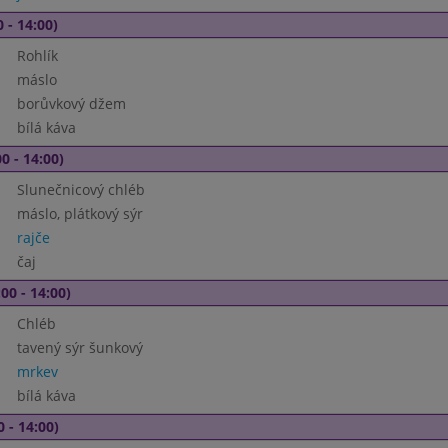
 - 14:00)
Rohlík
máslo
borůvkový džem
bílá káva
0 - 14:00)
Slunečnicový chléb
máslo, plátkový sýr
rajče
čaj
00 - 14:00)
Chléb
tavený sýr šunkový
mrkev
bílá káva
0 - 14:00)