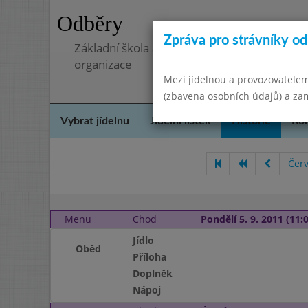
Odběry
Zpráva pro strávníky od 
Základní škola a mateřská škola, Pavlovice 
organizace
Mezi jídelnou a provozovatelem
(zbavena osobních údajů) a zam
Vybrat jídelnu
Jídelní lístek
Historie
Kon
Čer
Menu
Chod
Pondělí 5. 9. 2011 (11:0
Jídlo
Oběd
Příloha
Doplněk
Nápoj