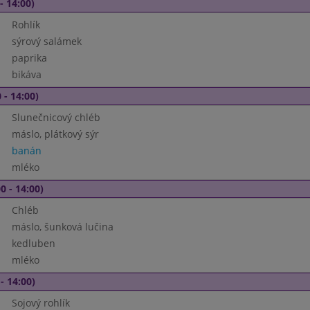
- 14:00)
Rohlík
sýrový salámek
paprika
bikáva
 - 14:00)
Slunečnicový chléb
máslo, plátkový sýr
banán
mléko
0 - 14:00)
Chléb
máslo, šunková lučina
kedluben
mléko
- 14:00)
Sojový rohlík