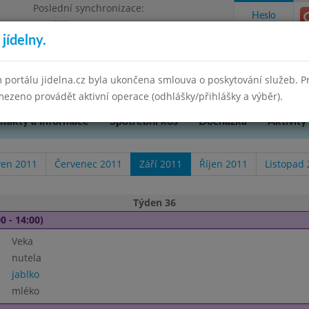
Poslední synchronizace:
Heslo
Pondělí 7.7.2025 9:58
jídelny.
u Přerova, okres Přerov, příspěvková
 portálu jidelna.cz byla ukončena smlouva o poskytování služeb. 
ezeno provádět aktivní operace (odhlášky/přihlášky a výběr).
takty a informace
Spotřební koš
Docházka
Aktivity
ven 2011
Červenec 2011
Září 2011
Říjen 2011
Listopad
Týden 36
0 - 14:00)
Veka
nutela
jablko
mléko