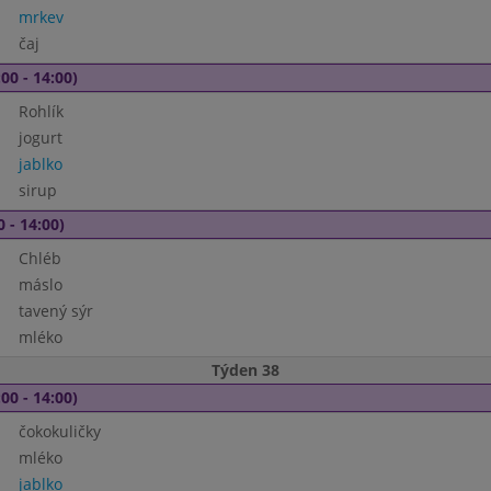
mrkev
čaj
00 - 14:00)
Rohlík
jogurt
jablko
sirup
0 - 14:00)
Chléb
máslo
tavený sýr
mléko
Týden 38
00 - 14:00)
čokokuličky
mléko
jablko