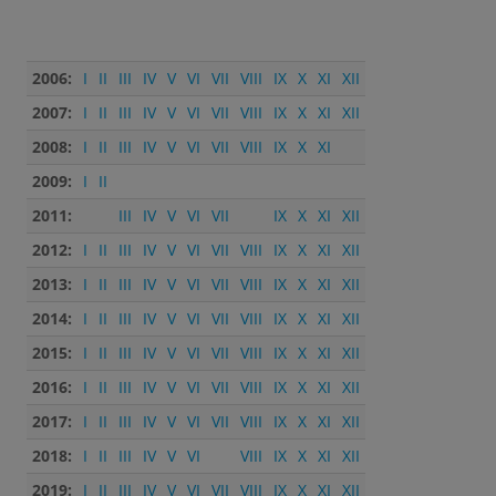
2006:
I
II
III
IV
V
VI
VII
VIII
IX
X
XI
XII
2007:
I
II
III
IV
V
VI
VII
VIII
IX
X
XI
XII
2008:
I
II
III
IV
V
VI
VII
VIII
IX
X
XI
2009:
I
II
2011:
III
IV
V
VI
VII
IX
X
XI
XII
2012:
I
II
III
IV
V
VI
VII
VIII
IX
X
XI
XII
2013:
I
II
III
IV
V
VI
VII
VIII
IX
X
XI
XII
2014:
I
II
III
IV
V
VI
VII
VIII
IX
X
XI
XII
2015:
I
II
III
IV
V
VI
VII
VIII
IX
X
XI
XII
2016:
I
II
III
IV
V
VI
VII
VIII
IX
X
XI
XII
2017:
I
II
III
IV
V
VI
VII
VIII
IX
X
XI
XII
2018:
I
II
III
IV
V
VI
VIII
IX
X
XI
XII
2019:
I
II
III
IV
V
VI
VII
VIII
IX
X
XI
XII