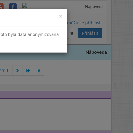
Nápověda
Close
×
Nemůžu se přihlásit
Proto byla data anonymizována
Nápověda
 2011