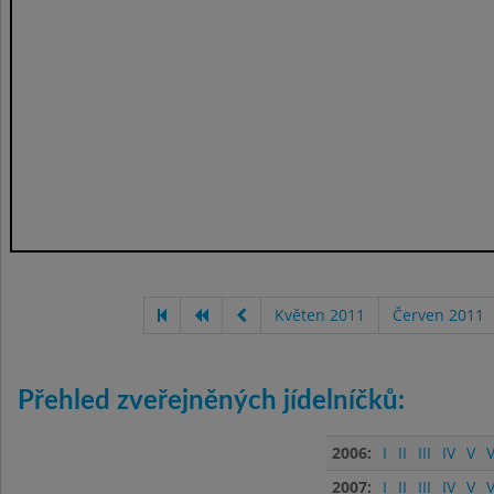
Květen 2011
Červen 2011
Přehled zveřejněných jídelníčků:
2006:
I
II
III
IV
V
V
2007:
I
II
III
IV
V
V