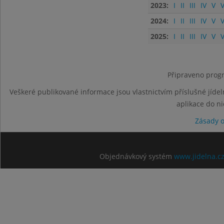
2023:
I
II
III
IV
V
V
2024:
I
II
III
IV
V
V
2025:
I
II
III
IV
V
V
Připraveno progr
Veškeré publikované informace jsou vlastnictvím příslušné jídel
aplikace do n
Zásady 
Objednávkový systém
www.jidelna.c