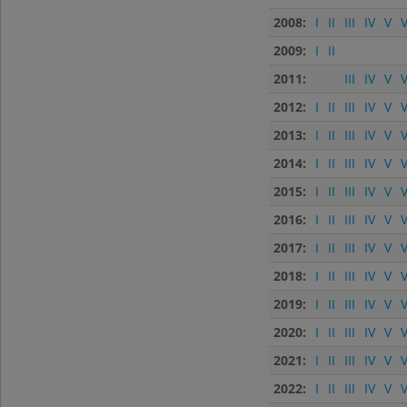
2008:
I
II
III
IV
V
V
2009:
I
II
2011:
III
IV
V
V
2012:
I
II
III
IV
V
V
2013:
I
II
III
IV
V
V
2014:
I
II
III
IV
V
V
2015:
I
II
III
IV
V
V
2016:
I
II
III
IV
V
V
2017:
I
II
III
IV
V
V
2018:
I
II
III
IV
V
V
2019:
I
II
III
IV
V
V
2020:
I
II
III
IV
V
V
2021:
I
II
III
IV
V
V
2022:
I
II
III
IV
V
V