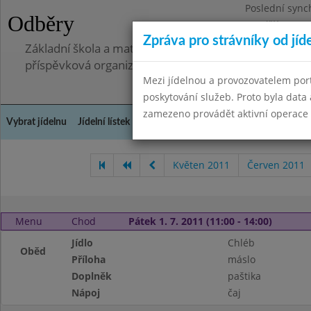
Poslední sync
Odběry
Pondělí 7.7.20
Zpráva pro strávníky od jíd
Základní škola a mateřská škola, Pavlovice u Přerova,
příspěvková organizace
Mezi jídelnou a provozovatelem por
poskytování služeb. Proto byla dat
zamezeno provádět aktivní operace (
Vybrat jídelnu
Jídelní lístek
Historie
Kontakty a informace
Spot
Květen 2011
Červen 2011
Menu
Chod
Pátek 1. 7. 2011 (11:00 - 14:00)
Jídlo
Chléb
Oběd
Příloha
máslo
Doplněk
paštika
Nápoj
čaj