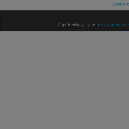
Zásady 
Objednávkový systém
www.jidelna.c