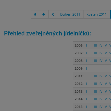
Duben 2011
Květen 2011
Přehled zveřejněných jídelníčků:
2006:
I
II
III
IV
V
V
2007:
I
II
III
IV
V
V
2008:
I
II
III
IV
V
V
2009:
I
II
2011:
III
IV
V
V
2012:
I
II
III
IV
V
V
2013:
I
II
III
IV
V
V
2014:
I
II
III
IV
V
V
2015:
I
II
III
IV
V
V