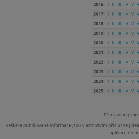
2016:
I
II
III
IV
V
V
2017:
I
II
III
IV
V
V
2018:
I
II
III
IV
V
V
2019:
I
II
III
IV
V
V
2020:
I
II
III
IV
V
V
2021:
I
II
III
IV
V
V
2022:
I
II
III
IV
V
V
2023:
I
II
III
IV
V
V
2024:
I
II
III
IV
V
V
2025:
I
II
III
IV
V
V
Připraveno progr
Veškeré publikované informace jsou vlastnictvím příslušné jídel
aplikace do n