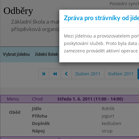
Poslední sync
Odběry
Pondělí 7.7.20
Zpráva pro strávníky od jíd
Základní škola a mateřská škola, Pavlovice u Přerova,
příspěvková organizace
Mezi jídelnou a provozovatelem por
poskytování služeb. Proto byla dat
zamezeno provádět aktivní operace (
Vybrat jídelnu
Jídelní lístek
Historie
Kontakty a informace
Spot
Duben 2011
Květen 2011
Menu
Chod
Středa 1. 6. 2011 (11:00 - 14:00)
Jídlo
Rohlík
Oběd
Příloha
jogurt
Doplněk
kedluben
Nápoj
sirup