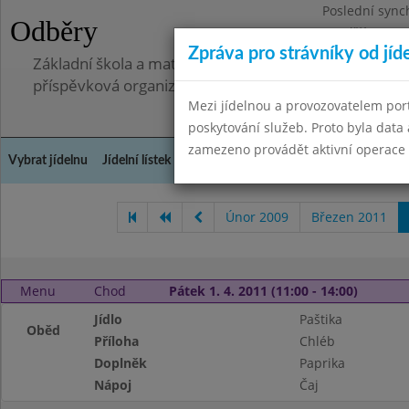
Poslední sync
Odběry
Pondělí 7.7.20
Zpráva pro strávníky od jíd
Základní škola a mateřská škola, Pavlovice u Přerova,
příspěvková organizace
Mezi jídelnou a provozovatelem por
poskytování služeb. Proto byla dat
zamezeno provádět aktivní operace (
Vybrat jídelnu
Jídelní lístek
Historie
Kontakty a informace
Spot
Únor 2009
Březen 2011
Menu
Chod
Pátek 1. 4. 2011 (11:00 - 14:00)
Jídlo
Paštika
Oběd
Příloha
Chléb
Doplněk
Paprika
Nápoj
Čaj