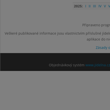
2025:
I
II
III
IV
V
V
Připraveno progr
Veškeré publikované informace jsou vlastnictvím příslušné jídel
aplikace do n
Zásady 
Objednávkový systém
www.jidelna.c