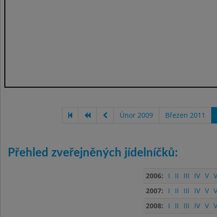
Únor 2009
Březen 2011
Přehled zveřejněných jídelníčků:
2006:
I
II
III
IV
V
V
2007:
I
II
III
IV
V
V
2008:
I
II
III
IV
V
V