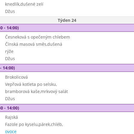
knedlík,dušené zelí
Džus
Týden 24
0 - 14:00)
Česneková s opečeným chlebem
Čínská masová směs,dušená
rýže
Džus
- 14:00)
Brokolicová
Vepřová kotleta po selsku,
bramborová kaše,mrkvový salát
Džus
0 - 14:00)
Rajská
Fazole po kyselu,párek,chléb,
ovoce