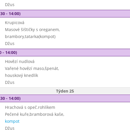
Džus
30 - 14:00)
Krupicová
Masové šištičky s oreganem,
brambory,tatarka(kompot)
Džus
0 - 14:00)
Hovězí nudlová
Vařené hovězí maso,špenát,
houskový knedlík
Džus
Týden 25
30 - 14:00)
Hrachová s opeč.rohlíkem
Pečené kuře,bramborová kaše,
kompot
Džus