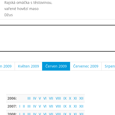
Rajská omáčka s těstovinou,
vařené hovězí maso
Džus
n 2009
Květen 2009
Červen 2009
Červenec 2009
Srpen
2006:
III
IV
V
VI
VII
VIII
IX
X
XI
XII
2007:
I
II
III
IV
V
VI
VII
VIII
IX
X
XI
XII
2008:
I
II
III
IV
V
VI
VII
VIII
IX
X
XI
XII