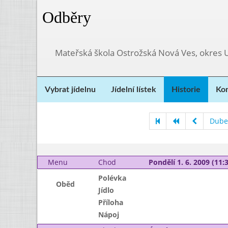
Odběry
Mateřská škola Ostrožská Nová Ves, okres 
Vybrat jídelnu
Jídelní lístek
Historie
Kon
Dube
Menu
Chod
Pondělí 1. 6. 2009 (11:3
Polévka
Oběd
Jídlo
Příloha
Nápoj