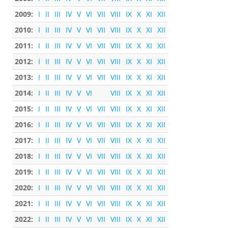
2009:
I
II
III
IV
V
VI
VII
VIII
IX
X
XI
XII
2010:
I
II
III
IV
V
VI
VII
VIII
IX
X
XI
XII
2011:
I
II
III
IV
V
VI
VII
VIII
IX
X
XI
XII
2012:
I
II
III
IV
V
VI
VII
VIII
IX
X
XI
XII
2013:
I
II
III
IV
V
VI
VII
VIII
IX
X
XI
XII
2014:
I
II
III
IV
V
VI
VIII
IX
X
XI
XII
2015:
I
II
III
IV
V
VI
VII
VIII
IX
X
XI
XII
2016:
I
II
III
IV
V
VI
VII
VIII
IX
X
XI
XII
2017:
I
II
III
IV
V
VI
VII
VIII
IX
X
XI
XII
2018:
I
II
III
IV
V
VI
VII
VIII
IX
X
XI
XII
2019:
I
II
III
IV
V
VI
VII
VIII
IX
X
XI
XII
2020:
I
II
III
IV
V
VI
VII
VIII
IX
X
XI
XII
2021:
I
II
III
IV
V
VI
VII
VIII
IX
X
XI
XII
2022:
I
II
III
IV
V
VI
VII
VIII
IX
X
XI
XII