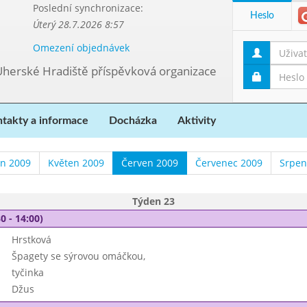
Poslední synchronizace:
Heslo
Úterý 28.7.2026 8:57
Omezení objednávek
Uherské Hradiště příspěvková organizace
takty a informace
Docházka
Aktivity
n 2009
Květen 2009
Červen 2009
Červenec 2009
Srpen
Týden 23
0 - 14:00)
Hrstková
Špagety se sýrovou omáčkou,
tyčinka
Džus