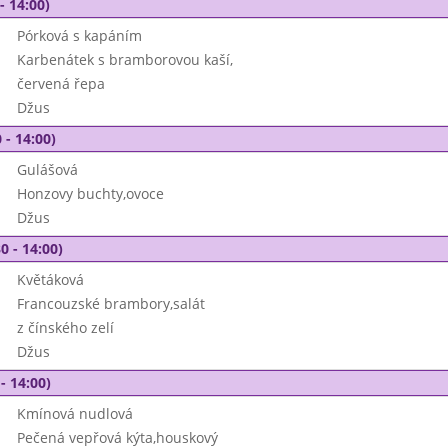
- 14:00)
Pórková s kapáním
Karbenátek s bramborovou kaší,
červená řepa
Džus
 - 14:00)
Gulášová
Honzovy buchty,ovoce
Džus
0 - 14:00)
Květáková
Francouzské brambory,salát
z čínského zelí
Džus
- 14:00)
Kmínová nudlová
Pečená vepřová kýta,houskový