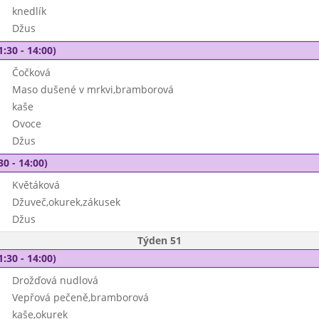
knedlík
Džus
1:30 - 14:00)
Čočková
Maso dušené v mrkvi,bramborová
kaše
Ovoce
Džus
30 - 14:00)
Květáková
Džuveč,okurek,zákusek
Džus
Týden 51
1:30 - 14:00)
Drožďová nudlová
Vepřová pečeně,bramborová
kaše,okurek