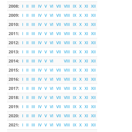
2008:
I
II
III
IV
V
VI
VII
VIII
IX
X
XI
XII
2009:
I
II
III
IV
V
VI
VII
VIII
IX
X
XI
XII
2010:
I
II
III
IV
V
VI
VII
VIII
IX
X
XI
XII
2011:
I
II
III
IV
V
VI
VII
VIII
IX
X
XI
XII
2012:
I
II
III
IV
V
VI
VII
VIII
IX
X
XI
XII
2013:
I
II
III
IV
V
VI
VII
VIII
IX
X
XI
XII
2014:
I
II
III
IV
V
VI
VIII
IX
X
XI
XII
2015:
I
II
III
IV
V
VI
VII
VIII
IX
X
XI
XII
2016:
I
II
III
IV
V
VI
VII
VIII
IX
X
XI
XII
2017:
I
II
III
IV
V
VI
VII
VIII
IX
X
XI
XII
2018:
I
II
III
IV
V
VI
VII
VIII
IX
X
XI
XII
2019:
I
II
III
IV
V
VI
VII
VIII
IX
X
XI
XII
2020:
I
II
III
IV
V
VI
VII
VIII
IX
X
XI
XII
2021:
I
II
III
IV
V
VI
VII
VIII
IX
X
XI
XII