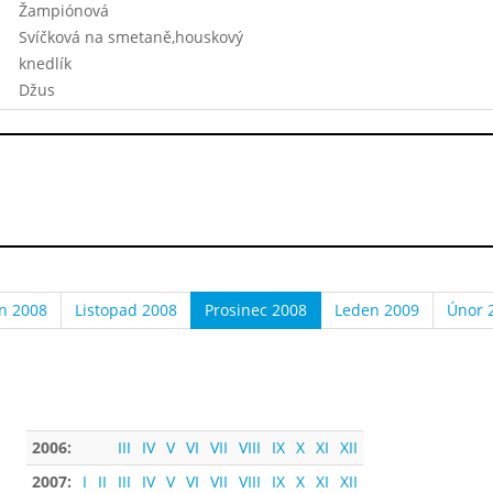
Žampiónová
Svíčková na smetaně,houskový
knedlík
Džus
en 2008
Listopad 2008
Prosinec 2008
Leden 2009
Únor 
2006:
III
IV
V
VI
VII
VIII
IX
X
XI
XII
2007:
I
II
III
IV
V
VI
VII
VIII
IX
X
XI
XII