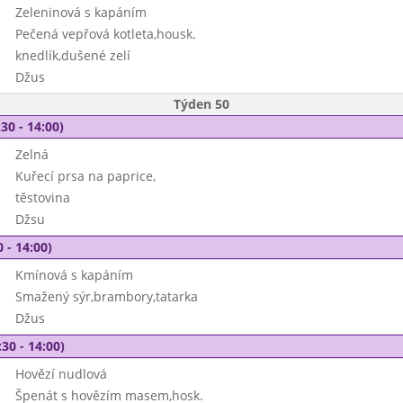
Zeleninová s kapáním
Pečená vepřová kotleta,housk.
knedlík,dušené zelí
Džus
Týden 50
30 - 14:00)
Zelná
Kuřecí prsa na paprice,
těstovina
Džsu
 - 14:00)
Kmínová s kapáním
Smažený sýr,brambory,tatarka
Džus
30 - 14:00)
Hovězí nudlová
Špenát s hovězím masem,hosk.