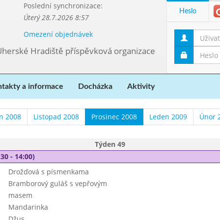
Poslední synchronizace:
Heslo
Úterý 28.7.2026 8:57
Omezení objednávek
Uherské Hradiště příspěvková organizace
takty a informace
Docházka
Aktivity
en 2008
Listopad 2008
Prosinec 2008
Leden 2009
Únor 
Týden 49
30 - 14:00)
Drožďová s písmenkama
Bramborový guláš s vepřovým
masem
Mandarinka
Džus