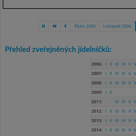
Říjen 2006
Listopad 2006
Přehled zveřejněných jídelníčků:
2006:
I
II
III
IV
V
V
2007:
I
II
III
IV
V
V
2008:
I
II
III
IV
V
V
2009:
I
II
2011:
III
IV
V
V
2012:
I
II
III
IV
V
V
2013:
I
II
III
IV
V
V
2014:
I
II
III
IV
V
V