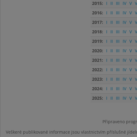
2015:
I
II
III
IV
V
V
2016:
I
II
III
IV
V
V
2017:
I
II
III
IV
V
V
2018:
I
II
III
IV
V
V
2019:
I
II
III
IV
V
V
2020:
I
II
III
IV
V
V
2021:
I
II
III
IV
V
V
2022:
I
II
III
IV
V
V
2023:
I
II
III
IV
V
V
2024:
I
II
III
IV
V
V
2025:
I
II
III
IV
V
V
Připraveno progr
Veškeré publikované informace jsou vlastnictvím příslušné jídel