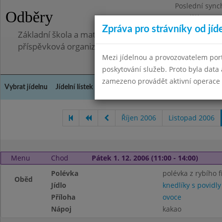
Poslední sync
Odběry
Pondělí 7.7.20
Zpráva pro strávníky od jíd
Základní škola a mateřská škola, Pavlovice u Přerova,
příspěvková organizace
Mezi jídelnou a provozovatelem por
poskytování služeb. Proto byla dat
zamezeno provádět aktivní operace (
Vybrat jídelnu
Jídelní lístek
Historie
Kontakty a informace
Spot
Říjen 2006
Listopad 2006
Menu
Chod
Pátek 1. 12. 2006 (11:00 - 14:00)
Polévka
polévka z rybího fi
Oběd
Jídlo
knedlíky s povidly
Příloha
ovoce
Nápoj
kakao