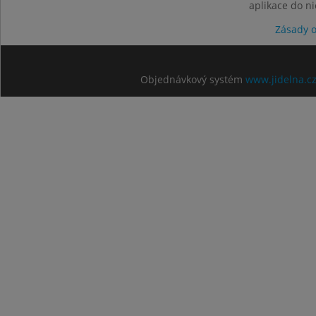
aplikace do n
Zásady 
Objednávkový systém
www.jidelna.c