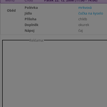
Menu
Chod
Pátek 22. 12. 2006 (11:00 - 14:00)
Polévka
mrkvová
Oběd
Jídlo
čočka na kyselo
Příloha
chléb
Doplněk
okurek
Nápoj
čaj
Reklama: