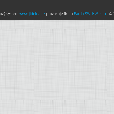
ový systém
www.jidelna.cz
provozuje firma
Barda SW, HW, s.r.o.
© 2