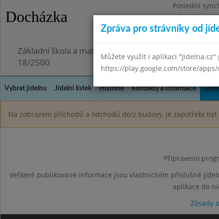
Poslední sync
Docházka
Středa 29.7.20
Zpráva pro strávníky od jíd
Omezení obje
Základní škola a mateřská škola Chmelnice, Praha 3,
Můžete využít i aplikaci "Jidelna.cz"
18/2500
https://play.google.com/store/apps/
Vybrat jídelnu
Jídelní lístek
Historie
Kontakty a informace
Doch
Na zobrazení příchodů a odchodů do/z budovy, je zapotřebí být 
Připraveno progr
Veškeré publikované informace jsou vlastnictvím příslušné jídel
aplikace do n
Zásady 