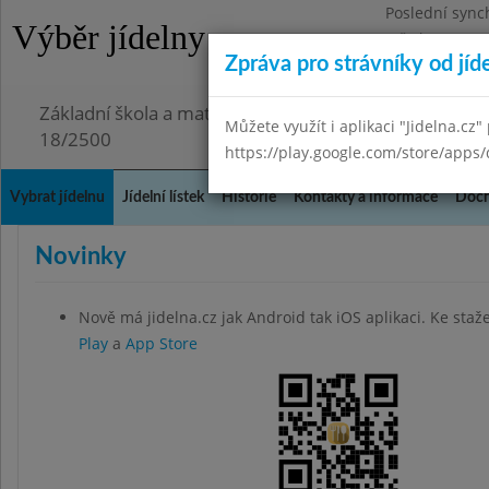
Poslední sync
Výběr jídelny
Středa 29.7.20
Zpráva pro strávníky od jíd
Omezení obje
Základní škola a mateřská škola Chmelnice, Praha 3,
Můžete využít i aplikaci "Jidelna.cz"
18/2500
https://play.google.com/store/apps/
Vybrat jídelnu
Jídelní lístek
Historie
Kontakty a informace
Doch
Novinky
Nově má jidelna.cz jak Android tak iOS aplikaci. Ke staž
Play
a
App Store