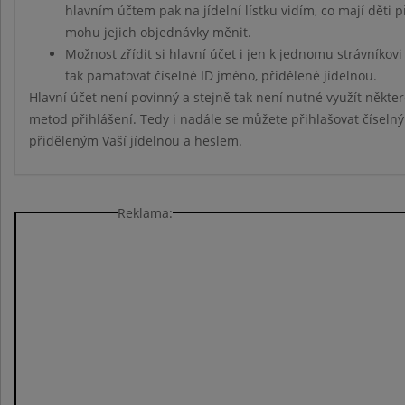
hlavním účtem pak na jídelní lístku vidím, co mají děti 
mohu jejich objednávky měnit.
Možnost zřídit si hlavní účet i jen k jednomu strávníkov
tak pamatovat číselné ID jméno, přidělené jídelnou.
Hlavní účet není povinný a stejně tak není nutné využít někte
metod přihlášení. Tedy i nadále se můžete přihlašovat čísel
přiděleným Vaší jídelnou a heslem.
Reklama: