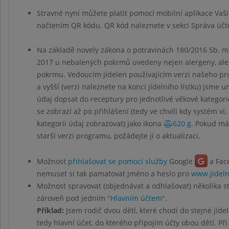
Stravné nyní můžete platit pomocí mobilní aplikace Vaš
načtením QR kódu. QR kód naleznete v sekci Správa účt
Na základě novely zákona o potravinách 180/2016 Sb. mu
2017 u nebalených pokrmů uvedeny nejen alergeny, ale
pokrmu. Vedoucím jídelen používajícím verzi našeho p
a vyšší (verzi naleznete na konci jídelního lístku) jsme u
údaj dopsat do receptury pro jednotlivé věkové kategor
se zobrazí až po přihlášení (tedy ve chvíli kdy systém ví,
kategorii údaj zobrazovat) jako ikona
620 g
. Pokud má
starší verzi programu, požádejte jí o aktualizaci.
Možnost
přihlašovat se pomocí služby
Google
a Fac
nemuset si tak pamatovat jméno a heslo pro
www.jideln
Možnost spravovat (objednávat a odhlašovat) několika 
zároveň pod jedním
"Hlavním účtem"
.
Příklad:
Jsem rodič dvou dětí, které chodí do stejné jídel
tedy hlavní účet, do kterého připojím účty obou dětí. Při