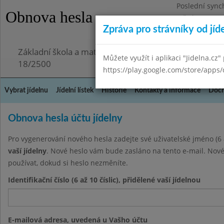
Poslední sync
Obnova hesla
Středa 29.7.20
Zpráva pro strávníky od jíd
Omezení obje
Základní škola a mateřská škola Chmelnice, Praha 3,
Můžete využít i aplikaci "Jidelna.cz"
18/2500
https://play.google.com/store/apps/
Vybrat jídelnu
Jídelní lístek
Historie
Kontakty a informace
Doch
Obnova hesla účtu jídelny
Pro vygenerování nového hesla zadejte své uživatelské jméno (6 a
vaší jídelny
. Nové heslo vám bude zasláno na tento e-mail. Nové
používat, dokud si heslo nezměníte.
Identifikační číslo (6 až 10 číslic), přidělené vaší jídelnou
E-mailová adresa, uvedená u Vašho účtu