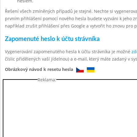
heslem.
Řešení všech zmíněných případů je stejné. Nechte si vygenerov
prvním přihlášení pomocí nového hesla budete vyzváni k jeho z
například zrušit přihlášení přes Google a vytvořit ho znovu pro 
Zapomenuté heslo k účtu strávníka
Vygenerování zapomenutého hesla k účtu strávníka je možné
zd
číslic přidělených vaší jídelnou) a e-mail, který máte zadaný v sy
Obrázkový návod k resetu hesla
Reklama: