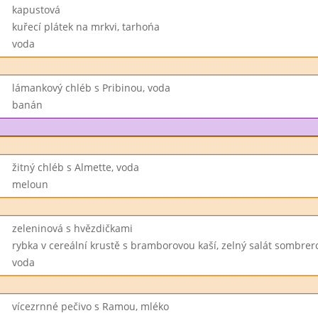
kapustová
kuřecí plátek na mrkvi, tarhońa
voda
lámankový chléb s Pribinou, voda
banán
žitný chléb s Almette, voda
meloun
zeleninová s hvězdičkami
rybka v cereální krustě s bramborovou kaší, zelný salát sombrer
voda
vícezrnné pečivo s Ramou, mléko