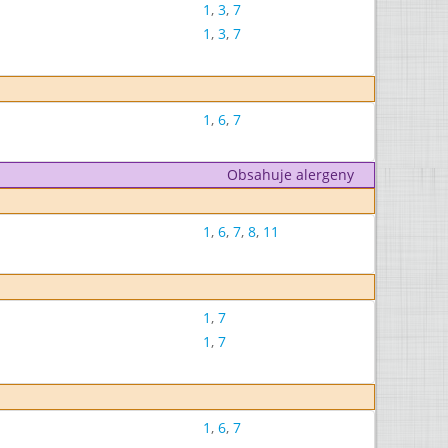
1
,
3
,
7
1
,
3
,
7
1
,
6
,
7
Obsahuje alergeny
1
,
6
,
7
,
8
,
11
1
,
7
1
,
7
1
,
6
,
7