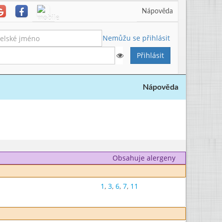
Nápověda
Nemůžu se přihlásit
Nápověda
Obsahuje alergeny
1
,
3
,
6
,
7
,
11