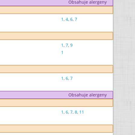
Obsahuje alergeny
1
,
4
,
6
,
7
1
,
7
,
9
1
1
,
6
,
7
Obsahuje alergeny
1
,
6
,
7
,
8
,
11