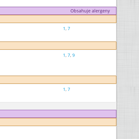
Obsahuje alergeny
1
,
7
1
,
7
,
9
1
,
7