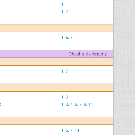
1
1
,
7
1
,
6
,
7
Obsahuje alergeny
1
,
7
1
,
9
o
1
,
3
,
4
,
6
,
7
,
8
,
11
1
,
6
,
7
,
11