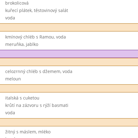
brokolicová
kuřecí plátek, těstovinový salát
voda
kmínový chléb s Ramou, voda
meruňka, jablko
celozrnný chléb s džemem, voda
meloun
italská s cuketou
krůtí na zázvoru s rýží basmati
voda
žitný s máslem, mléko