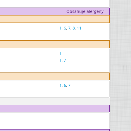
Obsahuje alergeny
1
,
6
,
7
,
8
,
11
1
1
,
7
1
,
6
,
7