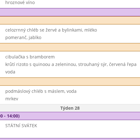
hroznové víno
celozrnný chléb se žervé a bylinkami, mléko
pomeranč, jablko
cibulačka s bramborem
krůtí rizoto s quinoou a zeleninou, strouhaný sýr, červená řepa
voda
podmáslový chléb s máslem, voda
mrkev
Týden 28
0 - 14:00)
STÁTNÍ SVÁTEK