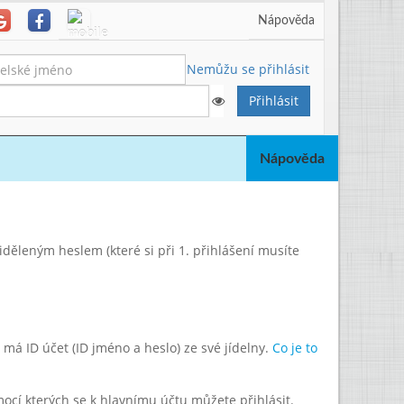
Nápověda
Nemůžu se přihlásit
Nápověda
řiděleným heslem (které si při 1. přihlášení musíte
má ID účet (ID jméno a heslo) ze své jídelny.
Co je to
mocí kterých se k hlavnímu účtu můžete přihlásit.