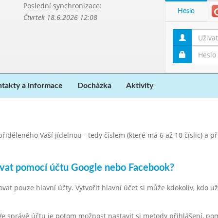
Poslední synchronizace:
Heslo
Čtvrtek 18.6.2026 12:08
takty a informace
Docházka
Aktivity
iděleného Vaší jídelnou - tedy číslem (které má 6 až 10 číslic) a p
ovat pomocí účtu Google nebo Facebook?
 pouze hlavní účty. Vytvořit hlavní účet si může kdokoliv, kdo už 
. Ve správě účtu je potom možnost nastavit si metody přihlášení, po