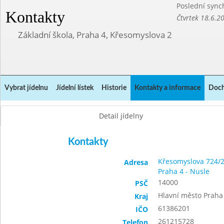
Poslední sync
Kontakty
Čtvrtek 18.6.2
Základní škola, Praha 4, Křesomyslova 2
Vybrat jídelnu
Jídelní lístek
Historie
Kontakty a informace
Doch
Detail jídelny
Kontakty
Křesomyslova 724/
Adresa
Praha 4 - Nusle
14000
PSČ
Hlavní město Praha
Kraj
61386201
IČO
261215728
Telefon